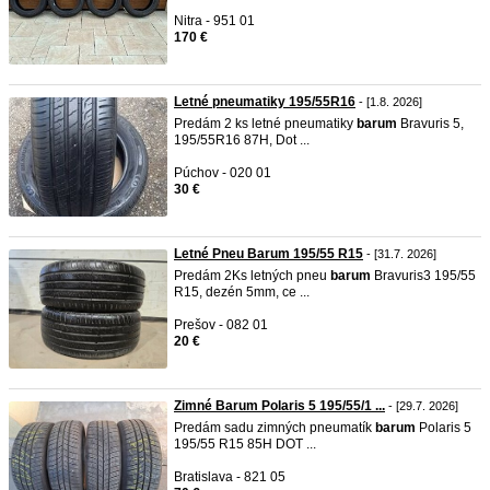
Nitra - 951 01
170 €
Letné pneumatiky 195/55R16
- [1.8. 2026]
Predám 2 ks letné pneumatiky
barum
Bravuris 5,
195/55R16 87H, Dot ...
Púchov - 020 01
30 €
Letné Pneu Barum 195/55 R15
- [31.7. 2026]
Predám 2Ks letných pneu
barum
Bravuris3 195/55
R15, dezén 5mm, ce ...
Prešov - 082 01
20 €
Zimné Barum Polaris 5 195/55/1 ...
- [29.7. 2026]
Predám sadu zimných pneumatík
barum
Polaris 5
195/55 R15 85H DOT ...
Bratislava - 821 05