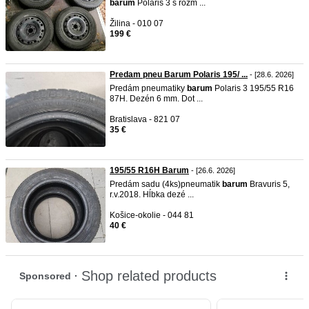
barum
Polaris 3 s rozm ...
Žilina - 010 07
199 €
Predam pneu Barum Polaris 195/ ...
- [28.6. 2026]
Predám pneumatiky
barum
Polaris 3 195/55 R16
87H. Dezén 6 mm. Dot ...
Bratislava - 821 07
35 €
195/55 R16H Barum
- [26.6. 2026]
Predám sadu (4ks)pneumatik
barum
Bravuris 5,
r.v.2018. Hĺbka dezé ...
Košice-okolie - 044 81
40 €