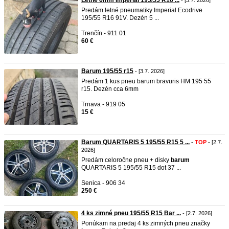
Letné 6mm Imperial 195/55 R16 ...
- [3.7. 2026]
Predám letné pneumatiky Imperial Ecodrive
195/55 R16 91V. Dezén 5 ...
Trenčín - 911 01
60 €
Barum 195/55 r15
- [3.7. 2026]
Predám 1 kus pneu barum bravuris HM 195 55
r15. Dezén cca 6mm
Trnava - 919 05
15 €
Barum QUARTARIS 5 195/55 R15 5 ...
-
TOP
- [2.7.
2026]
Predám celoročne pneu + disky
barum
QUARTARIS 5 195/55 R15 dot 37 ...
Senica - 906 34
250 €
4 ks zimné pneu 195/55 R15 Bar ...
- [2.7. 2026]
Ponúkam na predaj 4 ks zimných pneu značky