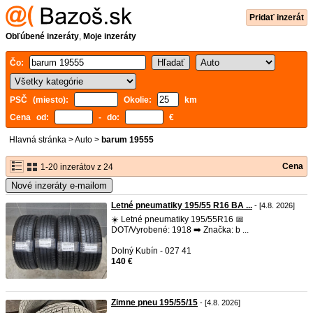
Pridať inzerát
Obľúbené inzeráty
,
Moje inzeráty
Čo:
PSČ (miesto):
Okolie:
km
Cena od:
- do:
€
Hlavná stránka
>
Auto
>
barum 19555
Cena
1-20 inzerátov z 24
Nové inzeráty e-mailom
Letné pneumatiky 195/55 R16 BA ...
- [4.8. 2026]
☀️ Letné pneumatiky 195/55R16 📅
DOT/Vyrobené: 1918 ➡️ Značka: b ...
Dolný Kubín - 027 41
140 €
Zimne pneu 195/55/15
- [4.8. 2026]