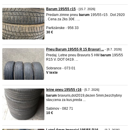
Barum 195/55 r15
- [15.7. 2026]
Predam zimne pneu
barum
195/55 r15 . Dot 2920
. Cena za 2ks 30€ . ...
Partizánske - 956 33
30 €
Pneu Barum 195/55 R 15 Bravuri ...
- [8.7. 2026]
Predaj. Letne pneu Bravuris 5 HM
barum
195/55
R15 V. DOT 0419. ...
Sobrance - 073 01
V texte
letne pneu 195/55 r16
- [5.7. 2026]
barum
bravuris,dot2019,dezen 5mm,bezchybny
stav,cena za kus,preda ...
Sabinov - 082 71
10 €