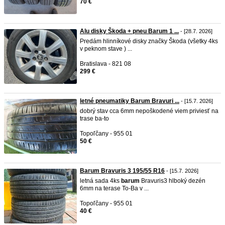
70 €
Alu disky Škoda + pneu Barum 1 ...
- [28.7. 2026]
Predám hlinníkové disky značky Škoda (všetky 4ks
v peknom stave ) ...
Bratislava - 821 08
299 €
letné pneumatiky Barum Bravuri ...
- [15.7. 2026]
dobrý stav cca 6mm nepoškodené viem priviesť na
trase ba-to
Topoľčany - 955 01
50 €
Barum Bravuris 3 195/55 R16
- [15.7. 2026]
letná sada 4ks
barum
Bravuris3 hlboký dezén
6mm na terase To-Ba v ...
Topoľčany - 955 01
40 €