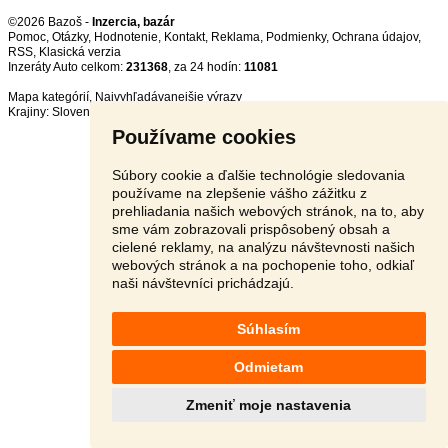
©2026 Bazoš -
Inzercia, bazár
Pomoc
,
Otázky
,
Hodnotenie
,
Kontakt
,
Reklama
,
Podmienky
,
Ochrana údajov
,
RSS
,
Inzeráty Auto celkom:
231368
, za 24 hodín:
11081
Mapa kategórií
,
Najvyhľadávanejšie výrazy
Krajiny:
Slovensko
,
Česká republika
,
Poľsko
,
Rakúsko
Používame cookies
Súbory cookie a ďalšie technológie sledovania
používame na zlepšenie vášho zážitku z
prehliadania našich webových stránok, na to, aby
sme vám zobrazovali prispôsobený obsah a
cielené reklamy, na analýzu návštevnosti našich
webových stránok a na pochopenie toho, odkiaľ
naši návštevníci prichádzajú.
Súhlasím
Odmietam
Zmeniť moje nastavenia