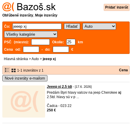
Pridať inzerát
Obľúbené inzeráty
,
Moje inzeráty
Čo:
PSČ (miesto):
Okolie:
km
Cena od:
- do:
€
Hlavná stránka
>
Auto
>
jeeep xj
Cena
1-1 inzerátov z 1
Nové inzeráty e-mailom
Jeeep xj 2.5 tdi
- [17.6. 2026]
Predám štyri hlavy valcov na jeep Cherokee
xj
2.5td. hlavy sú v p ...
Čadca - 023 22
250 €