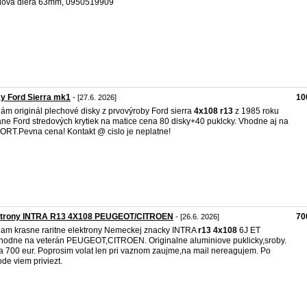
dová diera 63mm, 0950519909
y Ford Sierra mk1
10
- [27.6. 2026]
ám originál plechové disky z prvovýroby Ford sierra
4x108
r13
z 1985 roku
ane Ford stredových krytiek na matice cena 80 disky+40 puklcky. Vhodne aj na
RT.Pevna cena! Kontakt @ cislo je neplatne!
ktrony INTRA R13 4X108 PEUGEOT/CITROEN
70
- [26.6. 2026]
am krasne raritne elektrony Nemeckej znacky INTRA
r13
4x108
6J ET
hodne na veterán PEUGEOT,CITROEN. Originalne aluminiove puklicky,sroby.
 700 eur. Poprosim volat len pri vaznom zaujme,na mail nereagujem. Po
de viem priviezt.