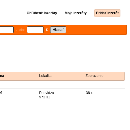
Obľúbené inzeráty
Moje inzeráty
Pridať inzerát
- do:
€
na
Lokalita
Zobrazenie
 €
Prievidza
38 x
972 31