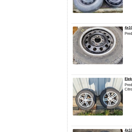
4x10
Pred
Elek
Pre
Citr
4x10