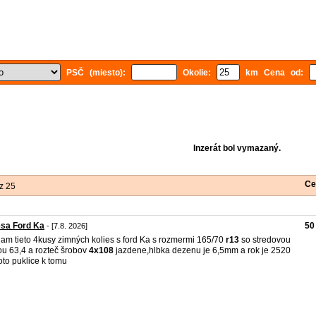
PSČ (miesto):
Okolie:
km Cena od:
Inzerát bol vymazaný.
Ce
z 25
esa Ford Ka
50
- [7.8. 2026]
am tieto 4kusy zimných kolies s ford Ka s rozmermi 165/70
r13
so stredovou
ou 63,4 a rozteč šrobov
4x108
jazdene,hlbka dezenu je 6,5mm a rok je 2520
foto puklice k tomu