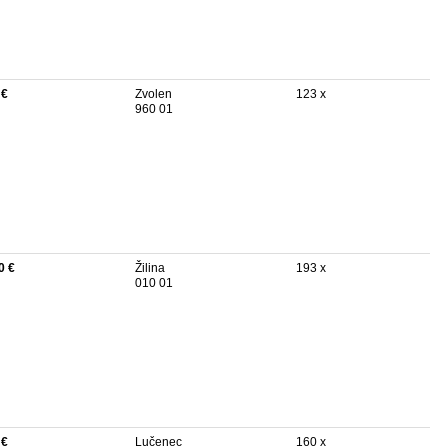
 €
Zvolen
123 x
960 01
0 €
Žilina
193 x
010 01
 €
Lučenec
160 x