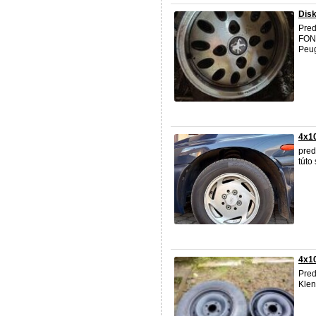
Dis
Pred
FOND
Peug
4x10
pred
túto
4x10
Pred
Klen