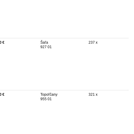
0 €
Šaľa
237 x
927 01
0 €
Topoľčany
321 x
955 01