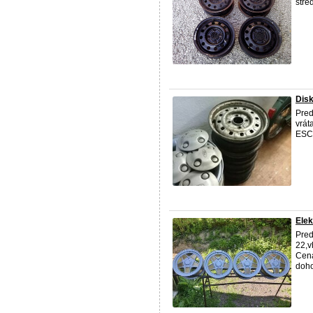
stre
Disk
Pred
vrát
ESCO
Ele
Pred
22,v
Cena
doho