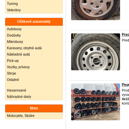
Tuning
Veterány
Úžitkové automobily
Autobusy
Pre
Dodávky
Pre
Mikrobusy
Karavany, obytné autá
Nákladné autá
Pick-up
Vozíky, prívesy
Stroje
Ostatné
Peug
Havarované
Prod
vyva
Náhradné diely
4x1
kont
Moto
Motocykle, Skútre