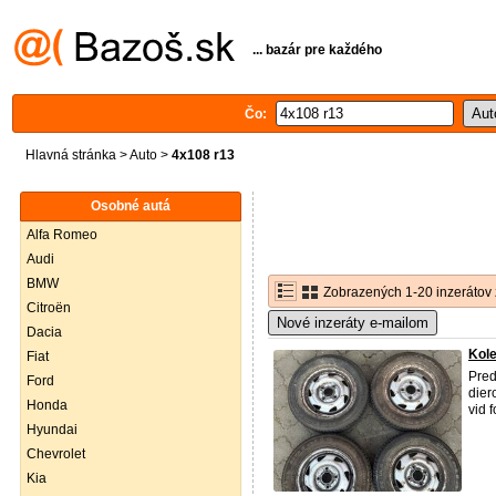
... bazár pre každého
Čo:
Hlavná stránka
>
Auto
>
4x108 r13
Osobné autá
Alfa Romeo
Audi
BMW
Zobrazených 1-20 inzerátov 
Citroën
Nové inzeráty e-mailom
Dacia
Kol
Fiat
Pred
Ford
dier
Honda
vid 
Hyundai
Chevrolet
Kia