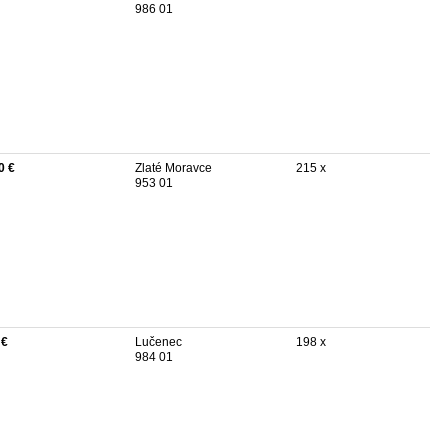
986 01
0 €
Zlaté Moravce
215 x
953 01
 €
Lučenec
198 x
984 01