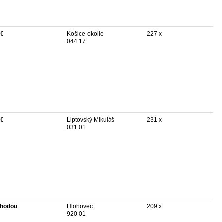
 €
Košice-okolie
227 x
044 17
 €
Liptovský Mikuláš
231 x
031 01
hodou
Hlohovec
209 x
920 01