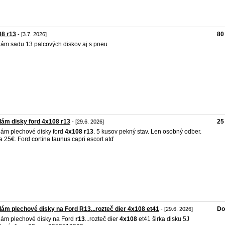
08 r13
80
- [3.7. 2026]
ám sadu 13 palcových diskov aj s pneu
ám disky ford 4x108 r13
25
- [29.6. 2026]
ám plechové disky ford
4x108
r13
. 5 kusov pekný stav. Len osobný odber.
 25€. Ford cortina taunus capri escort atď
ám plechové disky na Ford R13...rozteč dier 4x108 et41
Do
- [29.6. 2026]
ám plechové disky na Ford
r13
...rozteč dier
4x108
et41 širka disku 5J