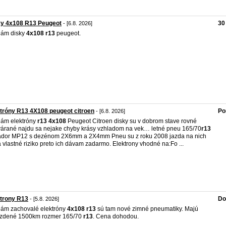
ky 4x108 R13 Peugeot
30
- [6.8. 2026]
dám disky
4x108
r13
peugeot.
tróny R13 4X108 peugeot citroen
Po
- [6.8. 2026]
ám elektróny
r13
4x108
Peugeot Citroen disky su v dobrom stave rovné
árané najdu sa nejake chyby krásy vzhladom na vek… letné pneu 165/70
r13
dor MP12 s dezénom 2X6mm a 2X4mm Pneu su z roku 2008 jazda na nich
a vlastné riziko preto ich dávam zadarmo. Elektrony vhodné na:Fo ...
trony R13
Do
- [5.8. 2026]
ám zachovalé elektróny
4x108
r13
sú tam nové zimné pneumatiky. Majú
azdené 1500km rozmer 165/70
r13
. Cena dohodou.