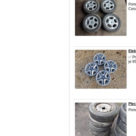
Ponu
Cena
Elek
✅️ P
je 9
Plec
Ponu