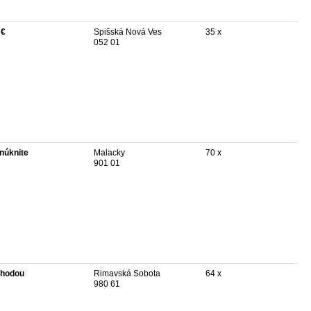
 €
Spišská Nová Ves
35 x
052 01
núknite
Malacky
70 x
901 01
hodou
Rimavská Sobota
64 x
980 61