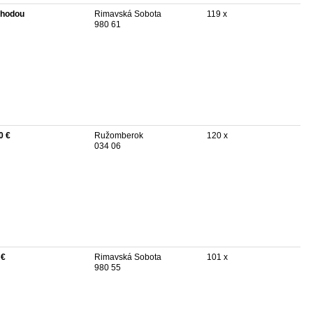
hodou
Rimavská Sobota
119 x
980 61
0 €
Ružomberok
120 x
034 06
 €
Rimavská Sobota
101 x
980 55