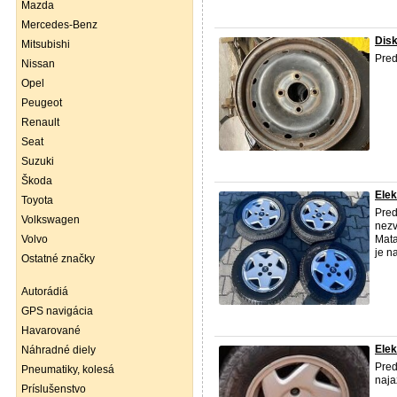
Mazda
Mercedes-Benz
Dis
Mitsubishi
Pre
Nissan
Opel
Peugeot
Renault
Seat
Suzuki
Škoda
Elek
Toyota
Pred
Volkswagen
nezv
Volvo
Mata
je n
Ostatné značky
Autorádiá
GPS navigácia
Havarované
Elek
Náhradné diely
Pred
Pneumatiky, kolesá
naj
Príslušenstvo