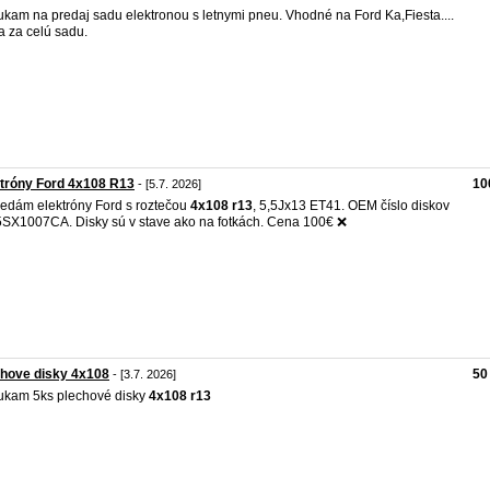
kam na predaj sadu elektronou s letnymi pneu. Vhodné na Ford Ka,Fiesta....
 za celú sadu.
tróny Ford 4x108 R13
10
- [5.7. 2026]
redám elektróny Ford s roztečou
4x108
r13
, 5,5Jx13 ET41. OEM číslo diskov
5SX1007CA. Disky sú v stave ako na fotkách. Cena 100€ ❌️
hove disky 4x108
50
- [3.7. 2026]
kam 5ks plechové disky
4x108
r13