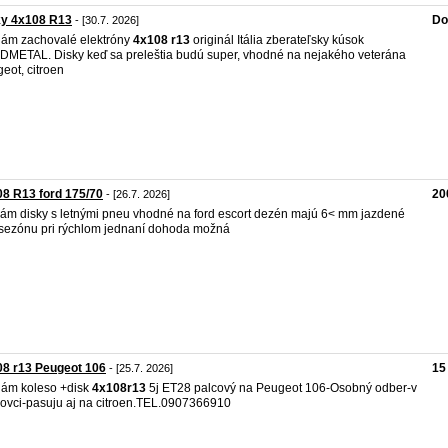
ky 4x108 R13
Do
- [30.7. 2026]
ám zachovalé elektróny
4x108
r13
originál Itália zberateľsky kúsok
METAL. Disky keď sa preleštia budú super, vhodné na nejakého veterána
eot, citroen
8 R13 ford 175/70
20
- [26.7. 2026]
ám disky s letnými pneu vhodné na ford escort dezén majú 6< mm jazdené
 sezónu pri rýchlom jednaní dohoda možná
8 r13 Peugeot 106
15
- [25.7. 2026]
ám koleso +disk
4x108
r13
5j ET28 palcový na Peugeot 106-Osobný odber-v
ovci-pasuju aj na citroen.TEL.0907366910