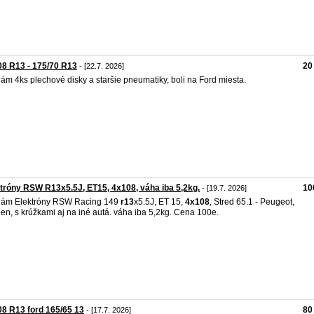
8 R13 - 175/70 R13
20
- [22.7. 2026]
ám 4ks plechové disky a staršie pneumatiky, boli na Ford miesta.
tróny RSW R13x5.5J, ET15, 4x108, váha iba 5,2kg.
10
- [19.7. 2026]
dám Elektróny RSW Racing 149
r13
x5.5J, ET 15,
4x108
, Stred 65.1 - Peugeot,
oen, s krúžkami aj na iné autá. váha iba 5,2kg. Cena 100e.
8 R13 ford 165/65 13
80
- [17.7. 2026]