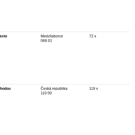
texte
Medzilaborce
72 x
068 01
hodou
Česká republika
119 x
110 00