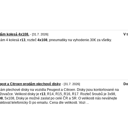
dám kolesá 4x108.
V 
- [31.7. 2026]
dám 4 kolesá
r13
, rozteč
4x108
, pneumatiky na vyhodenie.30€ za všetky.
eot a Citroen prodám plechové disky
Do
- [31.7. 2026]
ám plechové disky na vozidla Peugeot a Citroen. Disky jsou kontorlované na
žovačce. Velikost disky je
r13
, R14, R15, R16, R17. Rozteč šroubů je 3x98,
08
, 5x108, Disky je možné zaslat po celé ČR a SR. O velikosti nás neváhejte
aktovat telefonicky či po emailu. Cena dle velikosti. Vozi ...