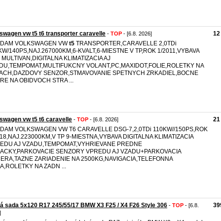
swagen vw t5 t6 transporter caravelle
12
-
TOP
- [6.8. 2026]
DAM VOLKSWAGEN VW
t5
TRANSPORTER,CARAVELLE 2,0TDi
KW/140PS,NAJ.267000KM,6-KVALT,6-MIESTNE V TP,ROK 1/2011,VYBAVA
 MULTIVAN,DIGITALNA KLIMATIZACIA AJ
DU,TEMPOMAT,MULTIFUKCNY VOLANT,PC,MAXIDOT,FOLIE,ROLETKY NA
ACH,DAZDOVY SENZOR,STMAVOVANIE SPETNYCH ZRKADIEL,BOCNE
RE NA OBIDVOCH STRA ...
swagen vw t5 t6 caravelle
21
-
TOP
- [6.8. 2026]
DAM VOLKSWAGEN VW T6 CARAVELLE DSG-7,2,0TDi 110KW//150PS,ROK
018,NAJ.223000KM,V TP 9-MIESTNA,VYBAVA DIGITALNA KLIMATIZACIA
EDU AJ VZADU,TEMPOMAT,VYHRIEVANE PREDNE
ACKY,PARKOVACIE SENZORY VPREDU AJ VZADU+PARKOVACIA
ERA,TAZNE ZARIADENIE NA 2500KG,NAVIGACIA,TELEFONNA
A,ROLETKY NA ZADN ...
á sada 5x120 R17 245/55/17 BMW X3 F25 / X4 F26 Style 306
39
-
TOP
- [6.8.
]