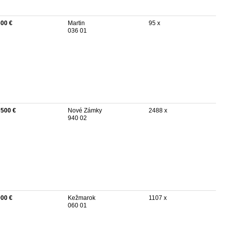
300 €
Martin
95 x
036 01
 500 €
Nové Zámky
2488 x
940 02
000 €
Kežmarok
1107 x
060 01