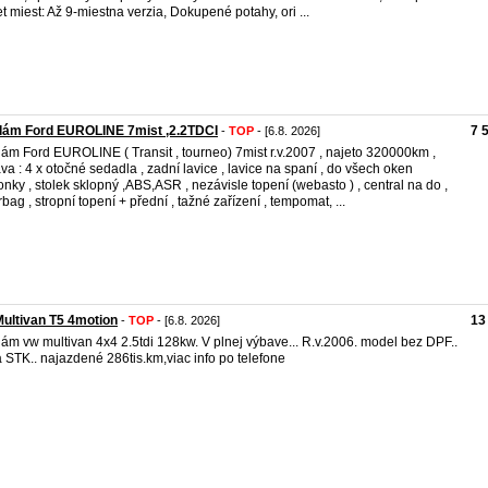
t miest: Až 9-miestna verzia, Dokupené potahy, ori ...
dám Ford EUROLINE 7mist ,2.2TDCI
7 
-
TOP
- [6.8. 2026]
ám Ford EUROLINE ( Transit , tourneo) 7mist r.v.2007 , najeto 320000km ,
va : 4 x otočné sedadla , zadní lavice , lavice na spaní , do všech oken
onky , stolek sklopný ,ABS,ASR , nezávisle topení (webasto ) , central na do ,
rbag , stropní topení + přední , tažné zařízení , tempomat, ...
ultivan T5 4motion
13
-
TOP
- [6.8. 2026]
ám vw multivan 4x4 2.5tdi 128kw. V plnej výbave... R.v.2006. model bez DPF..
 STK.. najazdené 286tis.km,viac info po telefone