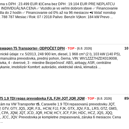
ena s DPH : 23.499 EUR 💶Cena bez DPH : 19.104 EUR PRE NEPLATCU
INDIVIDUÁLNA CENA ✅ Vozidlo je vo veľmi dobrom stave ✅ Financovanie
dla do 2 hodín ✅ Financovanie od 0% až na 96 mesiacov 📲 Volať nonstop
 788 787 Mesiac / Rok: 07 / 2018 Palivo: Benzín Výkon: 184 kW Prevo ...
kswagen T5 Transporter- ODPOČET DPH
10
-
TOP
- [6.8. 2026]
nické údaje: r.v. 5/2013, 248 900 km, diesel, 1 968 cm³ (2 l), 103 kW (140 PS),
. manuálna prevodovka, predný pohon, čierna, VIN: WV1ZZZ7HZDX019008,
vka, 4 - dverové, 3 - miestne Bezpečnosť: ABS, airbagy, ASR, centrálne
kanie, imobilizér Komfort: autorádio, elektrické okná, klimatizá ...
T5 1.9 TDI repas prevodovka FJL FJH JQT JQR JQW
85
-
TOP
- [6.8. 2026]
dám na VW Transporter
t5
, Caravelle 1.9 TDI repasovanú prevodovku JQT,
 GTV, GTY, JQS, JQR, FJL, HCW, FJJ, FJK, GTX, JQV, FJL, LRS, GTZ, GMS,
 CPA, JQW, JQT, JCD, JQR, HCW, HCY, JCF, FJH, HDC, HCZ, JQS, JQQ,
 JCC, JQV. Prevodovka je kompletne zrepasovaná, záruka 6 mesiacov. Cena
...