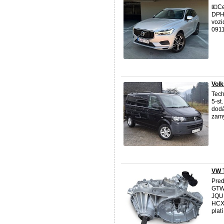
💶C
DPH 
vozi
0911
Vol
Tech
5-st
dodá
zamy
VW 
Pre
GTW,
JQU,
HCX,
platí 