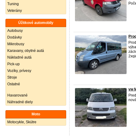
Poče
Tuning
Veterány
Úžitkové automobily
Autobusy
Pro
Dodávky
Prod
Mikrobusy
výba
Karavany, obytné autá
zácl
2xqi
Nákladné autá
Pick-up
Vozíky, prívesy
Stroje
Ostatné
vw M
Havarované
Pred
nová
Náhradné diely
Moto
Motocykle, Skútre