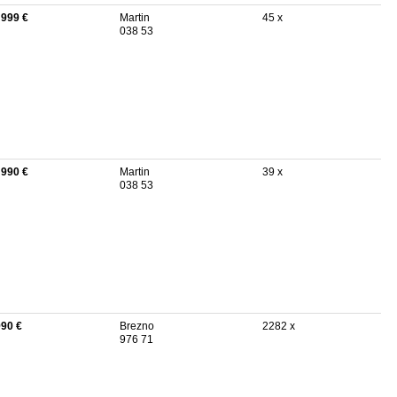
 999 €
Martin
45 x
038 53
 990 €
Martin
39 x
038 53
990 €
Brezno
2282 x
976 71