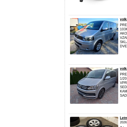
volk
PRE
103
AKO
VZA
SKL
DVE
volk
PRE
1/2
VPR
SED
KAM
SAD
Letn
2026