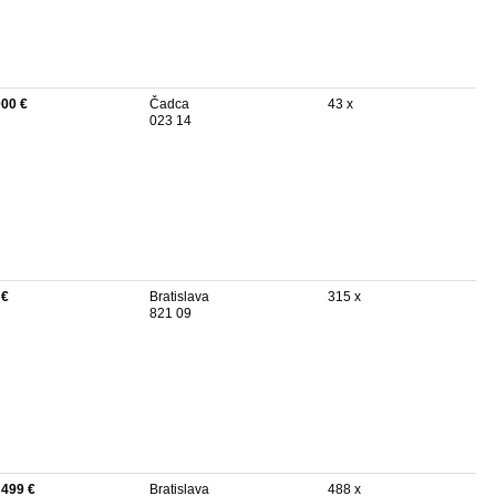
000 €
Čadca
43 x
023 14
 €
Bratislava
315 x
821 09
 499 €
Bratislava
488 x