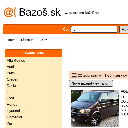
... bazár pre každého
Čo:
Hlavná stránka
>
Auto
>
t5
Osobné autá
Alfa Romeo
Audi
BMW
Zobrazených 1-20 inzerátov 
Citroën
Nové inzeráty e-mailom
Dacia
VOL
Fiat
PRE
Ford
SO S
Honda
a vz
MUL
Hyundai
Naja
Chevrolet
Kia