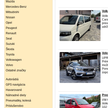
Mazda
Mercedes-Benz
Volk
Mitsubishi
Vol
Nissan
Cara
Opel
prev
udrž
Peugeot
Renault
Seat
Suzuki
Škoda
Volv
Toyota
UPRA
Volkswagen
Prém
Volvo
možn
Ponú
Ostatné značky
úspo
Autorádiá
GPS navigácia
Havarované
Pred
Náhradné diely
VW 
Pneumatiky, kolesá
Volk
Príslušenstvo
102 