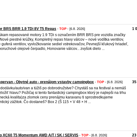
or BRS BRR 1.9 TDi 8V T5 Repas
1 
-
TOP
- [6.8. 2026]
kam repasované motory 1.9 TDi s označením BRR BRS pre vozidla značky
Nové piestné krúžky, Kompletný repas hlavy válcov – nové vodítka ventilov,
 guferá ventilov, vyvložkovanie sediel vstrekovačov, Pevnejší kľukový hriadeľ,
oruchové olejové čerpadlo, Honovanie válcov... zvyšok dielo ...
pervan - Obytné auto - prenájom vstavby campingbox
35
-
TOP
- [6.8. 2026]
dodávku/auto/van a túžiš po dobrodružstve? Chystáš sa na festival a nemáš
zložiť hlavu? Požičaj si tento fantastický campingbox ktorý je najlepši na trhu
ecká kvalita)za zlomok ceny prenájmu karavanu ti sprostredkujeme
ntický zážitok. Čo dostaneš? Box 2 (Š 115 × V 48 × H ...
vo XC60 T5 Momentum AWD A/T / SK / SERVIS
23
-
TOP
- [6.8. 2026]