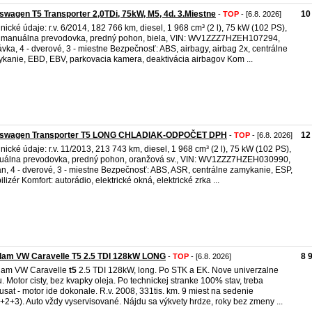
swagen T5 Transporter 2,0TDi, 75kW, M5, 4d. 3.Miestne
10
-
TOP
- [6.8. 2026]
nické údaje: r.v. 6/2014, 182 766 km, diesel, 1 968 cm³ (2 l), 75 kW (102 PS),
. manuálna prevodovka, predný pohon, biela, VIN: WV1ZZZ7HZEH107294,
vka, 4 - dverové, 3 - miestne Bezpečnosť: ABS, airbagy, airbag 2x, centrálne
kanie, EBD, EBV, parkovacia kamera, deaktivácia airbagov Kom ...
kswagen Transporter T5 LONG CHLADIAK-ODPOČET DPH
12
-
TOP
- [6.8. 2026]
nické údaje: r.v. 11/2013, 213 743 km, diesel, 1 968 cm³ (2 l), 75 kW (102 PS),
álna prevodovka, predný pohon, oranžová sv., VIN: WV1ZZZ7HZEH030990,
n, 4 - dverové, 3 - miestne Bezpečnosť: ABS, ASR, centrálne zamykanie, ESP,
ilizér Komfort: autorádio, elektrické okná, elektrické zrka ...
dam VW Caravelle T5 2.5 TDI 128kW LONG
8 
-
TOP
- [6.8. 2026]
dam VW Caravelle
t5
2.5 TDI 128kW, long. Po STK a EK. Nove univerzalne
. Motor cisty, bez kvapky oleja. Po technickej stranke 100% stav, treba
usat - motor ide dokonale. R.v. 2008, 331tis. km. 9 miest na sedenie
+2+3). Auto vždy vyservisované. Nájdu sa výkvety hrdze, roky bez zmeny ...