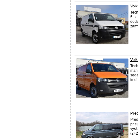
Volk
Tech
5-st
dodá
zamy
Vol
Tech
manu
seda
imob
Pre
Pre
pneu
vysk
(2+2