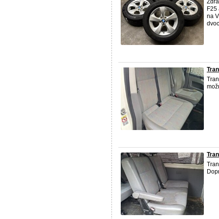
Zdra
F25 
na V
dvoc
Tran
Tran
mož
Tran
Tran
Dop