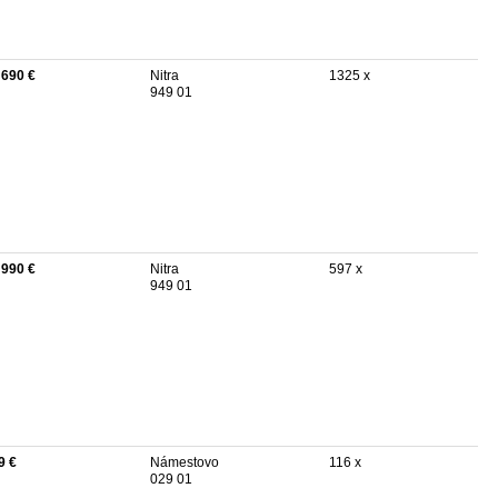
 690 €
Nitra
1325 x
949 01
 990 €
Nitra
597 x
949 01
9 €
Námestovo
116 x
029 01