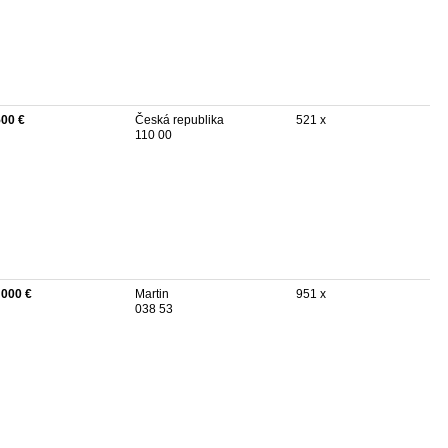
500 €
Česká republika
521 x
110 00
 000 €
Martin
951 x
038 53