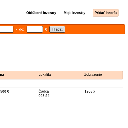
Obľúbené inzeráty
Moje inzeráty
Pridať inzerát
- do:
€
na
Lokalita
Zobrazenie
 500 €
Čadca
1203 x
023 54