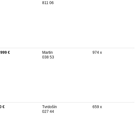
811 06
 999 €
Martin
974 x
038 53
0 €
Tvrdošín
659 x
027 44