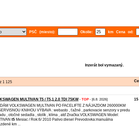
PSČ (miesto):
Okolie:
km Cena od:
Inzerát bol vymazaný.
Ce
z 1 125
KSWAGEN MULTIVAN T5 / T5,1 2.0 TDI 75KW
15
-
TOP
- [6.8. 2026]
DÁM VOLKSWAGEN MULTIVAN PO FACELIFTE Z NÁJAZDOM 260000KM
ERVISNOU KNIHOU VÝBAVA : webasto , ťažné , parkovacie senzory v predu
adu , otočné sedadla , stolík , klíma , atď Značka:VOLKSWAGEN Model:
TIVAN
t5
Mesiac / Rok:6/ 2010 Palivo:diesel Prevodovka:manuálna
zdené km ...