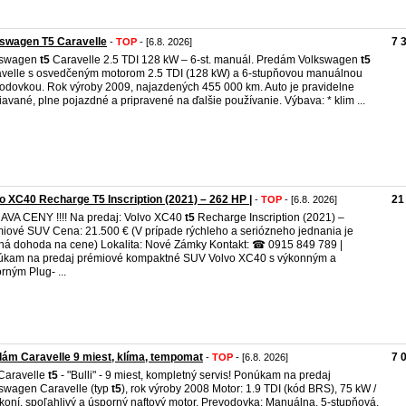
swagen T5 Caravelle
7 
-
TOP
- [6.8. 2026]
kswagen
t5
Caravelle 2.5 TDI 128 kW – 6-st. manuál. Predám Volkswagen
t5
velle s osvedčeným motorom 2.5 TDI (128 kW) a 6-stupňovou manuálnou
odovkou. Rok výroby 2009, najazdených 455 000 km. Auto je pravidelne
iavané, plne pojazdné a pripravené na ďalšie používanie. Výbava: * klim ...
o XC40 Recharge T5 Inscription (2021) – 262 HP |
21
-
TOP
- [6.8. 2026]
VA CENY !!!! Na predaj: Volvo XC40
t5
Recharge Inscription (2021) –
iové SUV Cena: 21.500 € (V prípade rýchleho a seriózneho jednania je
á dohoda na cene) Lokalita: Nové Zámky Kontakt: ☎ 0915 849 789 |
kam na predaj prémiové kompaktné SUV Volvo XC40 s výkonným a
rným Plug- ...
ám Caravelle 9 miest, klíma, tempomat
7 
-
TOP
- [6.8. 2026]
Caravelle
t5
- "Bulli" - 9 miest, kompletný servis! Ponúkam na predaj
swagen Caravelle (typ
t5
), rok výroby 2008 Motor: 1.9 TDI (kód BRS), 75 kW /
koní, spoľahlivý a úsporný naftový motor. Prevodovka: Manuálna, 5-stupňová.