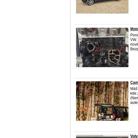
Mot
Ponú
VW. 
nové
Bezp
Cam
Máš 
kde 
(Nem
aute
Vol