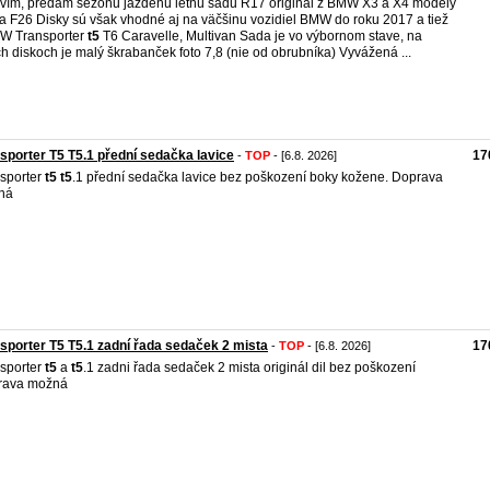
vím, predám sezónu jazdenú letnú sadu R17 originál z BMW X3 a X4 modely
a F26 Disky sú však vhodné aj na väčšinu vozidiel BMW do roku 2017 a tiež
W Transporter
t5
T6 Caravelle, Multivan Sada je vo výbornom stave, na
h diskoch je malý škrabanček foto 7,8 (nie od obrubníka) Vyvážená ...
sporter T5 T5.1 přední sedačka lavice
17
-
TOP
- [6.8. 2026]
sporter
t5
t5
.1 přední sedačka lavice bez poškození boky kožene. Doprava
ná
sporter T5 T5.1 zadní řada sedaček 2 mista
17
-
TOP
- [6.8. 2026]
sporter
t5
a
t5
.1 zadni řada sedaček 2 mista originál dil bez poškození
rava možná