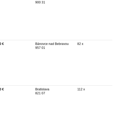
900 31
0 €
Bánovce nad Bebravou
82 x
957 01
0 €
Bratislava
112 x
821 07