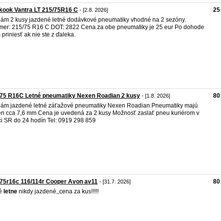
kook Vantra LT 215/75R16 C
25
- [2.8. 2026]
ám 2 kusy jazdené letné dodávkové pneumatiky vhodné na 2 sezóny.
er: 215/75 R16 C DOT: 2822 Cena za obe pneumatiky je 25 eur Po dohode
 priniesť ak nie ste z ďaleka.
/75 R16C Letné pneumatiky Nexen Roadian 2 kusy
80
- [1.8. 2026]
ám jazdené letné záťažové pneumatiky Nexen Roadian Pneumatiky majú
n cca 7,6 mm Cena je uvedená za 2 kusy Možnosť zaslať pneu kuriérom v
i SR do 24 hodín Tel: 0919 298 859
75r16c 116/114r Cooper Avon av11
80
- [31.7. 2026]
é
letne
nikdy jazdené,,cena za kus!!!!!