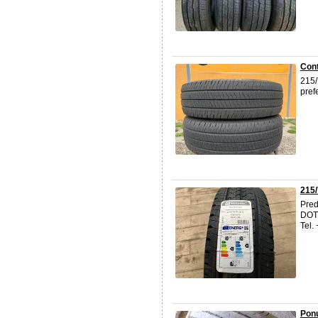
Cont
215/
pref
215
Pred
DOT 
Tel.
Ponu