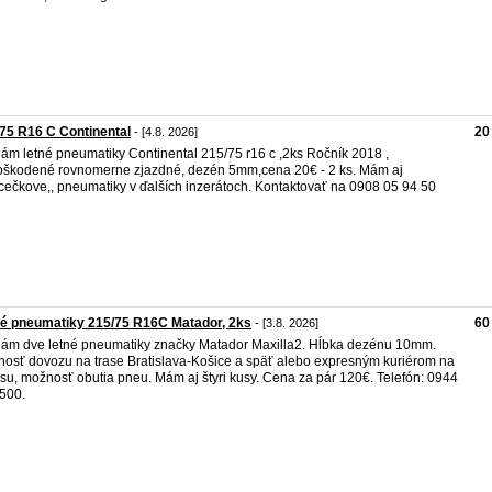
75 R16 C Continental
20
- [4.8. 2026]
ám letné pneumatiky Continental 215/75 r16 c ,2ks Ročník 2018 ,
škodené rovnomerne zjazdné, dezén 5mm,cena 20€ - 2 ks. Mám aj
,cečkove,, pneumatiky v ďalších inzerátoch. Kontaktovať na 0908 05 94 50
é pneumatiky 215/75 R16C Matador, 2ks
60
- [3.8. 2026]
ám dve letné pneumatiky značky Matador Maxilla2. Hĺbka dezénu 10mm.
osť dovozu na trase Bratislava-Košice a späť alebo expresným kuriérom na
su, možnosť obutia pneu. Mám aj štyri kusy. Cena za pár 120€. Telefón: 0944
500.