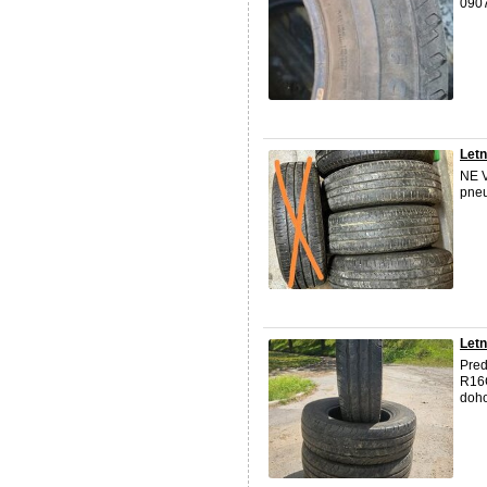
090
Let
NE 
pneu
Let
Pred
R16C
doh