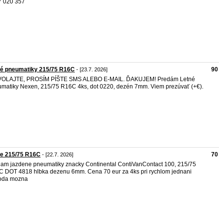
7 020 357
né pneumatiky 215/75 R16C
90
- [23.7. 2026]
VOLAJTE, PROSÍM PÍŠTE SMS ALEBO E-MAIL. ĎAKUJEM! Predám Letné
matiky Nexen, 215/75 R16C 4ks, dot 0220, dezén 7mm. Viem prezúvať (+€).
ne 215/75 R16C
70
- [22.7. 2026]
am jazdene pneumatiky znacky Continental ContiVanContact 100, 215/75
 DOT 4818 hlbka dezenu 6mm. Cena 70 eur za 4ks pri rychlom jednani
oda mozna