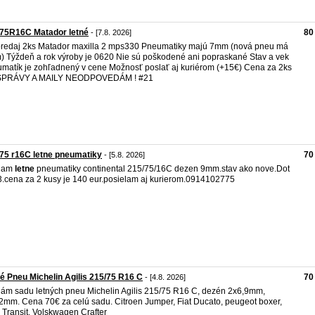
/75R16C Matador letné
80
- [7.8. 2026]
redaj 2ks Matador maxilla 2 mps330 Pneumatiky majú 7mm (nová pneu má
 Týždeň a rok výroby je 0620 Nie sú poškodené ani popraskané Stav a vek
matík je zohľadnený v cene Možnosť poslať aj kuriérom (+15€) Cena za 2ks
SPRÁVY A MAILY NEODPOVEDÁM ! #21
75 r16C letne pneumatiky
70
- [5.8. 2026]
dam
letne
pneumatiky continental 215/75/16C dezen 9mm.stav ako nove.Dot
.cena za 2 kusy je 140 eur.posielam aj kurierom.0914102775
é Pneu Michelin Agilis 215/75 R16 C
70
- [4.8. 2026]
ám sadu letných pneu Michelin Agilis 215/75 R16 C, dezén 2x6,9mm,
2mm. Cena 70€ za celú sadu. Citroen Jumper, Fiat Ducato, peugeot boxer,
 Transit, Volskwagen Crafter