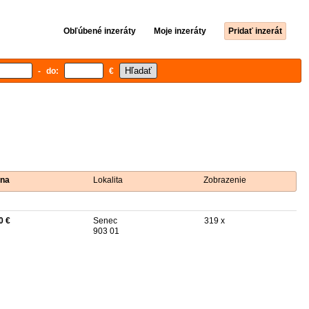
Obľúbené inzeráty
Moje inzeráty
Pridať inzerát
- do:
€
na
Lokalita
Zobrazenie
0 €
Senec
319 x
903 01