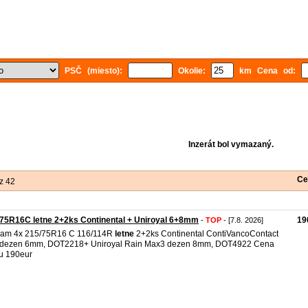
PSČ (miesto):
Okolie:
km Cena od:
Inzerát bol vymazaný.
Ce
z 42
75R16C letne 2+2ks Continental + Uniroyal 6+8mm
19
-
TOP
- [7.8. 2026]
dam 4x 215/75R16 C 116/114R
letne
2+2ks Continental ContiVancoContact
 dezen 6mm, DOT2218+ Uniroyal Rain Max3 dezen 8mm, DOT4922 Cena
u 190eur