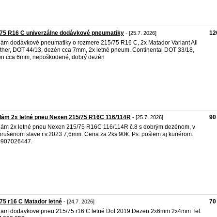
75 R16 C univerzálne dodávkové pneumatiky
12
- [25.7. 2026]
ám dodávkové pneumatiky o rozmere 215/75 R16 C, 2x Matador Variant All
her, DOT 44/13, dezén cca 7mm, 2x letné pneum. Continental DOT 33/18,
n cca 6mm, nepoškodené, dobrý dezén
dám 2x letné pneu Nexen 215/75 R16C 116/114R
90
- [25.7. 2026]
ám 2x letné pneu Nexen 215/75 R16C 116/114R č.8 s dobrým dezénom, v
rušenom stave r.v.2023 7,6mm. Cena za 2ks 90€. Ps: pošlem aj kuriérom.
0907026447.
75 r16 C Matador letné
70
- [24.7. 2026]
am dodavkove pneu 215/75 r16 C letné Dot 2019 Dezen 2x6mm 2x4mm Tel.