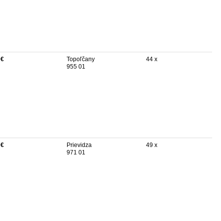
 €
Topoľčany
44 x
955 01
 €
Prievidza
49 x
971 01