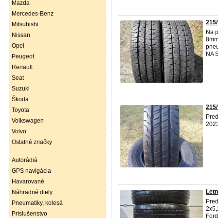
Mazda
Mercedes-Benz
215
Mitsubishi
Na p
Nissan
8mm)
Opel
pneu
NA 
Peugeot
Renault
Seat
Suzuki
Škoda
215/
Toyota
Pre
Volkswagen
2023
Volvo
Ostatné značky
Autorádiá
GPS navigácia
Havarované
Letn
Náhradné diely
Pred
Pneumatiky, kolesá
2x5,
Príslušenstvo
Ford