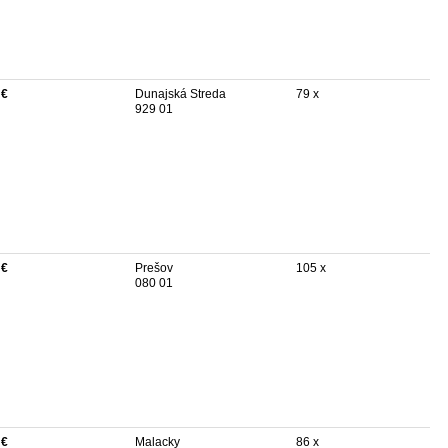
 €
Dunajská Streda
79 x
929 01
 €
Prešov
105 x
080 01
 €
Malacky
86 x