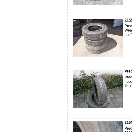
215/
Pred
Weat
dezé
Pre
Pred
nepo
Tel.
215/
Pred