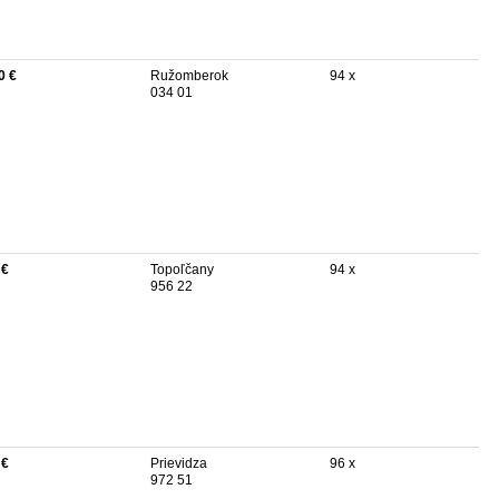
0 €
Ružomberok
94 x
034 01
 €
Topoľčany
94 x
956 22
 €
Prievidza
96 x
972 51