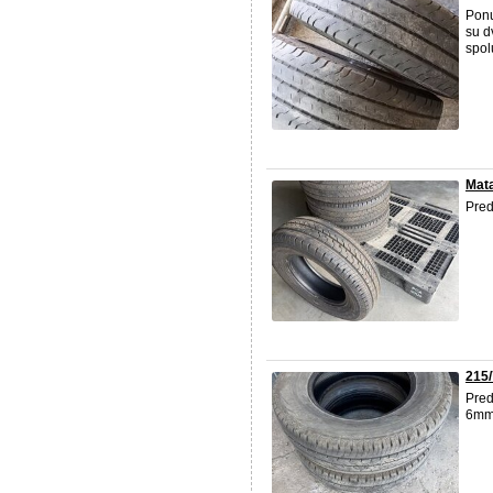
Pon
su d
spol
Mat
Pre
215/
Pred
6mm