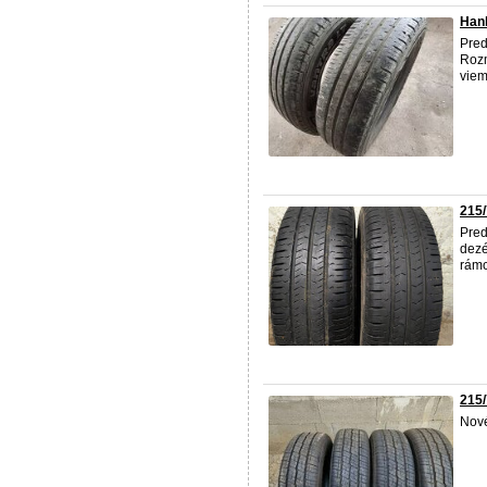
Han
Pred
Rozm
viem
215
Pred
dezé
rámc
215/
Nov