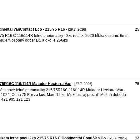
inental VanContact Eco - 215/75 R16
25
- [29.7. 2026]
75 R16 C 116/114R letné pneumatiky - 2ks ročník: 2020 hĺbka dezénu: 6mm
erujem osobný odber DS a okolie 25€/ks
/75R16C 116/114R Matador Hectorra Van
75
- [27.7. 2026]
ám nové letné pneumatiky 215/75R16C 116/114R Matador Hectorra Van.
1024. Cena 75 Eur za kus. Mám 12 ks. Možnosť aj prezuť. Možná dohoda.
 +421 905 121 123
kam letne pneu 2ks 215/75 R16 C Continental Conti Van Co
12
- [26.7. 2026]