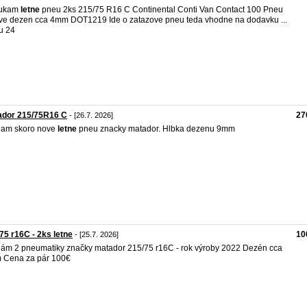
ukam
letne
pneu 2ks 215/75 R16 C Continental Conti Van Contact 100 Pneu
ve dezen cca 4mm DOT1219 Ide o zatazove pneu teda vhodne na dodavku ...
u 24
ador 215/75R16 C
27
- [26.7. 2026]
dam skoro nove
letne
pneu znacky matador. Hlbka dezenu 9mm
75 r16C - 2ks letne
10
- [25.7. 2026]
ám 2 pneumatiky značky matador 215/75 r16C - rok výroby 2022 Dezén cca
 Cena za pár 100€