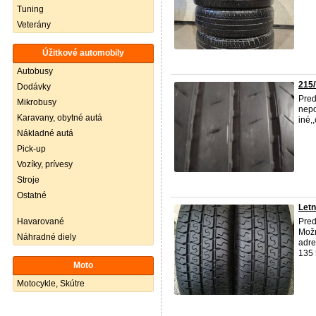
Tuning
Veterány
Úžitkové automobily
Autobusy
215/
Dodávky
Pred
Mikrobusy
nepo
Karavany, obytné autá
iné,
Nákladné autá
Pick-up
Vozíky, prívesy
Stroje
Ostatné
Letn
Havarované
Pred
Možn
Náhradné diely
adre
135 
Moto
Motocykle, Skútre