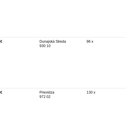
 €
Dunajská Streda
96 x
930 10
 €
Prievidza
130 x
972 02