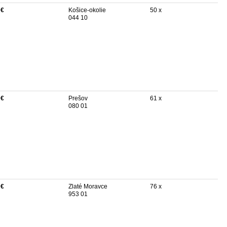
 €
Košice-okolie
50 x
044 10
 €
Prešov
61 x
080 01
 €
Zlaté Moravce
76 x
953 01