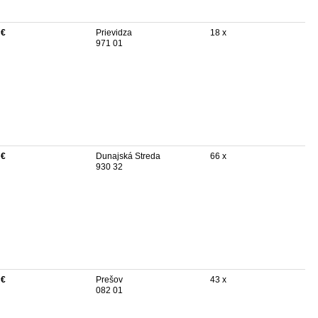
 €
Prievidza
18 x
971 01
 €
Dunajská Streda
66 x
930 32
 €
Prešov
43 x
082 01