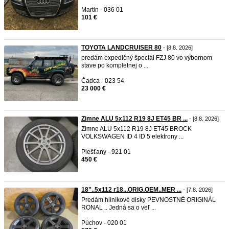
Martin - 036 01
101 €
TOYOTA LANDCRUISER 80
- [8.8. 2026]
predám expedičný špeciál FZJ 80 vo výbornom
stave po kompletnej o ...
Čadca - 023 54
23 000 €
Zimne ALU 5x112 R19 8J ET45 BR ...
- [8.8. 2026]
Zimne ALU 5x112 R19 8J ET45 BROCK
VOLKSWAGEN ID 4 ID 5 elektrony ...
Piešťany - 921 01
450 €
18"..5x112 r18...ORIG.OEM..MER ...
- [7.8. 2026]
Predám hliníkové disky PEVNOSTNÉ ORIGINÁL
RONAL .. Jedná sa o veľ ...
Púchov - 020 01