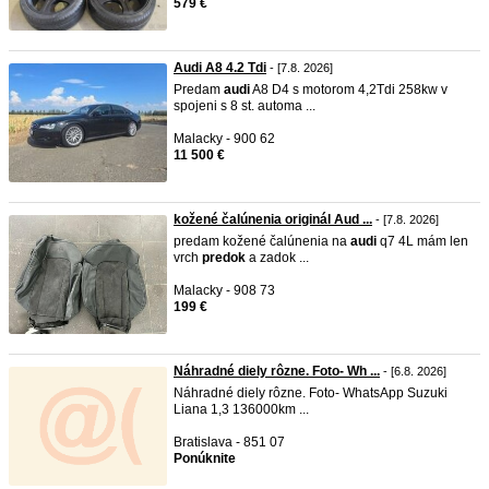
579 €
Audi A8 4.2 Tdi
- [7.8. 2026]
Predam
audi
A8 D4 s motorom 4,2Tdi 258kw v
spojeni s 8 st. automa ...
Malacky - 900 62
11 500 €
kožené čalúnenia originál Aud ...
- [7.8. 2026]
predam kožené čalúnenia na
audi
q7 4L mám len
vrch
predok
a zadok ...
Malacky - 908 73
199 €
Náhradné diely rôzne. Foto- Wh ...
- [6.8. 2026]
Náhradné diely rôzne. Foto- WhatsApp Suzuki
Liana 1,3 136000km ...
Bratislava - 851 07
Ponúknite