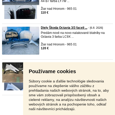
A4 B7 farba LY7W ...
Žiar nad Hronom - 965 01
110 €
Diely Škoda Octavia 3/3 faceli ...
- [6.8. 2026]
Predám nové na novo nalakované blatníky na
Octavia 3 farba LC9X ...
Žiar nad Hronom - 965 01
120 €
Diely VW Touran/Touran facelif ...
- [6.8. 2026]
Predám nové na novo nalakované blatníky na
Používame cookies
Touran/Touran facelift ...
Žiar nad Hronom - 965 01
Súbory cookie a ďalšie technológie sledovania
110 €
používame na zlepšenie vášho zážitku z
prehliadania našich webových stránok, na to, aby
sme vám zobrazovali prispôsobený obsah a
cielené reklamy, na analýzu návštevnosti našich
Stránka:
1
2
3
Ďalšia
webových stránok a na pochopenie toho, odkiaľ
naši návštevníci prichádzajú.