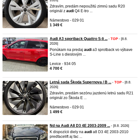
2026]
Zdravím, predám nepoužitú zimnú sadu R20
originál z
audi
Q4 E-tro ...
Námestovo - 029 01
1 349 €
Audi A3 sportback Quattro S-li ...
-
TOP
- [8.8.
2026]
Ponúkam na predaj
audi
a3 sprotback vo výbave
S-Line s dieslovým ...
Levice - 934 05
4 700 €
Letná sada Škoda Supernova / B ...
-
TOP
- [8.8.
2026]
Zdravím, predám sezónu jazdenú letnú sadu R21
originál zo Škoda E ...
Námestovo - 029 01
1 499 €
Nd na Audi A8 D3 4E 2003-2009 ...
- [8.8. 2026]
K dispozícii diely na
audi
a8 D3 4E 2003-2010
predfacelift aj fac ...