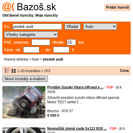
Pridať inzerát
Obľúbené inzeráty
,
Moje inzeráty
Čo:
PSČ (miesto):
Okolie:
km
Cena od:
- do:
€
Hlavná stránka
>
Auto
>
predok audi
Cena
1-20 inzerátov z 153
Nové inzeráty e-mailom
Predám Suzuki Vitara offroad s ...
-
TOP
- [8.8.
2026]
Zdravím predám suzuki vitara offroad special.
Motor TD27 veľké č ...
Brezno - 976 57
9 500 €
Nepoužitá zimná sada 5x112 R20 ...
-
TOP
- [8.8.