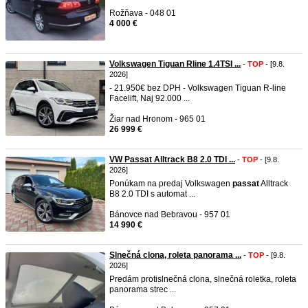
Rožňava - 048 01
4 000 €
Volkswagen Tiguan Rline 1.4TSI ...
-
TOP
- [9.8.
2026]
- 21.950€ bez DPH - Volkswagen Tiguan R-line
Facelift, Naj 92.000 ...
Žiar nad Hronom - 965 01
26 999 €
VW Passat Alltrack B8 2.0 TDI ...
-
TOP
- [9.8.
2026]
Ponúkam na predaj Volkswagen
passat
Alltrack
B8 2.0 TDI s automat ...
Bánovce nad Bebravou - 957 01
14 990 €
Slnečná clona, roleta panorama ...
-
TOP
- [9.8.
2026]
Predám protislnečná clona, slnečná roletka, roleta
panorama strec ...