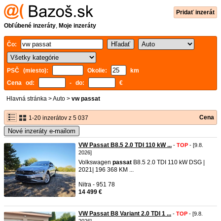
Pridať inzerát
Obľúbené inzeráty
,
Moje inzeráty
Čo:
PSČ (miesto):
Okolie:
km
Cena od:
- do:
€
Hlavná stránka
>
Auto
>
vw passat
Cena
1-20 inzerátov z 5 037
Nové inzeráty e-mailom
VW Passat B8.5 2.0 TDI 110 kW ...
-
TOP
- [9.8.
2026]
Volkswagen
passat
B8.5 2.0 TDI 110 kW DSG |
2021| 196 368 KM ...
Nitra - 951 78
14 499 €
VW Passat B8 Variant 2.0 TDI 1 ...
-
TOP
- [9.8.