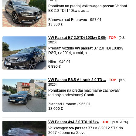
2026]
Ponúkam na predaj Volkswagen
passat
Variant
B8 2.0 TDI 140kw s au ...
Bánovce nad Bebravou - 957 01
13 300 €
VW Passat B7 2.0TDi 103kw DSG
-
TOP
- [9.8.
2026]
Predam vozidlo
vw
passat
B7 2.0 TDi 103kW
DSG, r.v 2014, combi, h ...
Nitra - 949 01
6 890 €
VW Passat B8.5 Alltrack 2.0 TD ...
-
TOP
- [9.8.
2026]
Ponúkame na predaj maximálne zachovalý
rodinný a priestranný Comb ...
Žiar nad Hronom - 966 01
18 000 €
VW Passat 4x4 2.0 TDI 103kw
-
TOP
- [9.8. 2026]
Volkswagen
vw
passat
B7 r.v. 8/2012 STK do
2027 kúpené na Slove ...