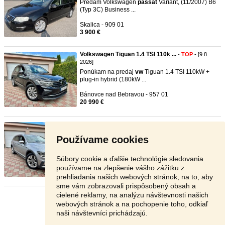
Predám Volkswagen
passat
Variant, (11/2007) B6
(Typ 3C) Business ...
Skalica - 909 01
3 900 €
Volkswagen Tiguan 1.4 TSI 110k ...
-
TOP
- [9.8.
2026]
Ponúkam na predaj
vw
Tiguan 1.4 TSI 110kW +
plug-in hybrid (180kW ...
Bánovce nad Bebravou - 957 01
20 990 €
VW Passat Alltrack B8 Lift 2.0 ...
-
TOP
- [9.8. 2026]
Ponúkam na predaj Volkswagen
passat
Alltrack
Používame cookies
B8 2.0 TDI s automat ...
Bánovce nad Bebravou - 957 01
Súbory cookie a ďalšie technológie sledovania
18 350 €
používame na zlepšenie vášho zážitku z
prehliadania našich webových stránok, na to, aby
sme vám zobrazovali prispôsobený obsah a
cielené reklamy, na analýzu návštevnosti našich
Stránka:
1
2
3
Ďalšia
webových stránok a na pochopenie toho, odkiaľ
naši návštevníci prichádzajú.