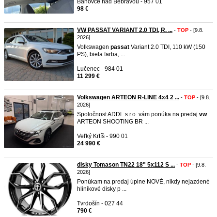
Bánovce nad Bebravou - 957 01
98 €
VW PASSAT VARIANT 2.0 TDI, R. ...
-
TOP
- [9.8.
2026]
Volkswagen
passat
Variant 2.0 TDI, 110 kW (150
PS), biela farba, ...
Lučenec - 984 01
11 299 €
Volkswagen ARTEON R-LINE 4x4 2 ...
-
TOP
- [9.8.
2026]
Spoločnost ADDL s.r.o. vám ponúka na predaj
vw
ARTEON SHOOTING BR ...
Veľký Krtíš - 990 01
24 990 €
disky Tomason TN22 18" 5x112 S ...
-
TOP
- [9.8.
2026]
Ponúkam na predaj úplne NOVÉ, nikdy nejazdené
hliníkové disky p ...
Tvrdošín - 027 44
790 €