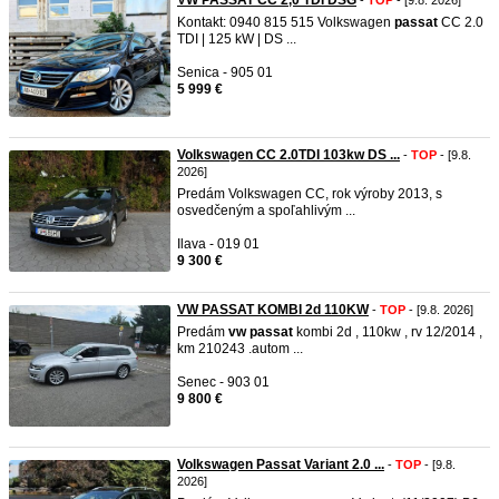
VW PASSAT CC 2,0 TDI DSG
-
TOP
- [9.8. 2026]
Kontakt: 0940 815 515 Volkswagen
passat
CC 2.0
TDI | 125 kW | DS ...
Senica - 905 01
5 999 €
Volkswagen CC 2.0TDI 103kw DS ...
-
TOP
- [9.8.
2026]
Predám Volkswagen CC, rok výroby 2013, s
osvedčeným a spoľahlivým ...
Ilava - 019 01
9 300 €
VW PASSAT KOMBI 2d 110KW
-
TOP
- [9.8. 2026]
Predám
vw
passat
kombi 2d , 110kw , rv 12/2014 ,
km 210243 .autom ...
Senec - 903 01
9 800 €
Volkswagen Passat Variant 2.0 ...
-
TOP
- [9.8.
2026]