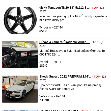
disky Tomason TN20 18" 5x112 Š ...
-
TOP
- [9.8.
2026]
Ponúkam na predaj úplne NOVÉ, nikdy nejazdené
hliníkové disky pre ...
Tvrdošín - 027 44
650 €
Cúvacia kamera Škoda Vw Audi S ...
-
TOP
- [9.8.
2026]
Montáž Bratislava a Svidník aj počas víkendu. Tel:
0901785924 ...
Svidník - 089 01
180 €
Škoda Superb 2022 PREMIUM 2.0T ...
-
TOP
- [9.8.
2026]
Spoločnost ADDL s.r.o. vám ponúka na predaj
Škodu SUPERB kombi vo ...
Veľký Krtíš - 990 01
23 990 €