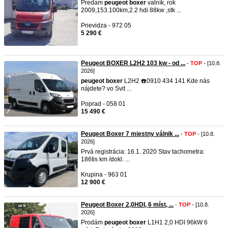
Predam
peugeot
boxer
valník, rok
2009,153.100km,2.2 hdi 88kw ,stk ...
Prievidza - 972 05
5 290 €
Peugeot BOXER L2H2 103 kw - od ...
-
TOP
- [10.8.
2026]
peugeot
boxer
L2H2 ☎️0910 434 141 Kde nás
nájdete? vo Svit ...
Poprad - 058 01
15 490 €
Peugeot Boxer 7 miestny válnik ...
-
TOP
- [10.8.
2026]
Prvá registrácia: 16.1. 2020 Stav tachometra:
186tis km /dokl. ...
Krupina - 963 01
12 900 €
Peugeot Boxer 2,0HDI, 6 míst, ...
-
TOP
- [10.8.
2026]
Prodám
peugeot
boxer
L1H1 2,0 HDI 96kW 6