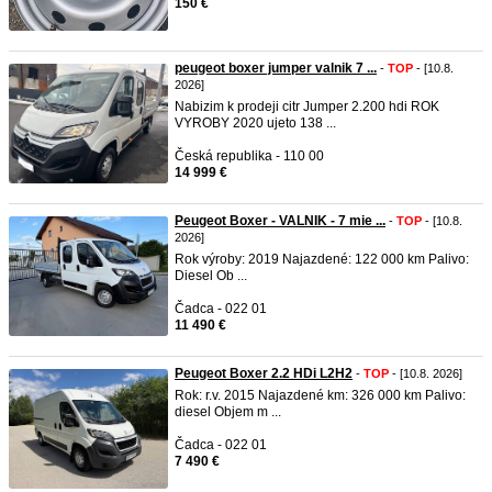
150 €
peugeot boxer jumper valnik 7 ...
-
TOP
- [10.8.
2026]
Nabizim k prodeji citr Jumper 2.200 hdi ROK
VYROBY 2020 ujeto 138 ...
Česká republika - 110 00
14 999 €
Peugeot Boxer - VALNIK - 7 mie ...
-
TOP
- [10.8.
2026]
Rok výroby: 2019 Najazdené: 122 000 km Palivo:
Diesel Ob ...
Čadca - 022 01
11 490 €
Peugeot Boxer 2.2 HDi L2H2
-
TOP
- [10.8. 2026]
Rok: r.v. 2015 Najazdené km: 326 000 km Palivo:
diesel Objem m ...
Čadca - 022 01
7 490 €