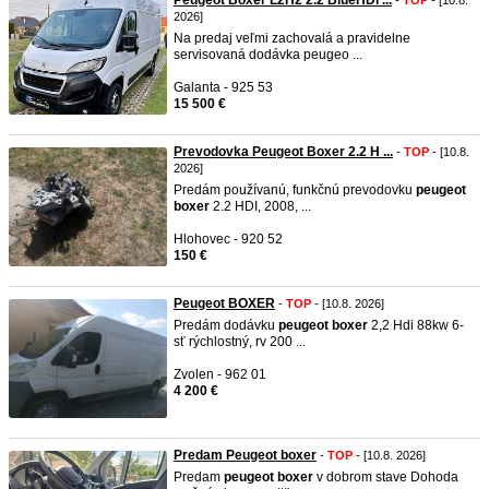
Peugeot Boxer L2H2 2.2 BlueHDi ...
-
TOP
- [10.8.
2026]
Na predaj veľmi zachovalá a pravidelne
servisovaná dodávka peugeo ...
Galanta - 925 53
15 500 €
Prevodovka Peugeot Boxer 2.2 H ...
-
TOP
- [10.8.
2026]
Predám používanú, funkčnú prevodovku
peugeot
boxer
2.2 HDI, 2008, ...
Hlohovec - 920 52
150 €
Peugeot BOXER
-
TOP
- [10.8. 2026]
Predám dodávku
peugeot
boxer
2,2 Hdi 88kw 6-
sť rýchlostný, rv 200 ...
Zvolen - 962 01
4 200 €
Predam Peugeot boxer
-
TOP
- [10.8. 2026]
Predam
peugeot
boxer
v dobrom stave Dohoda