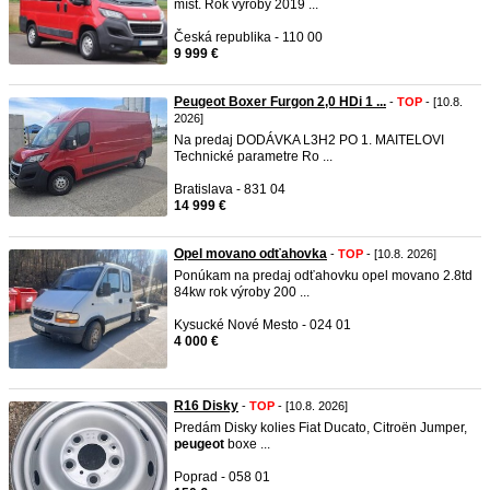
míst. Rok výroby 2019 ...
Česká republika - 110 00
9 999 €
Peugeot Boxer Furgon 2,0 HDi 1 ...
-
TOP
- [10.8.
2026]
Na predaj DODÁVKA L3H2 PO 1. MAITELOVI
Technické parametre Ro ...
Bratislava - 831 04
14 999 €
Opel movano odťahovka
-
TOP
- [10.8. 2026]
Ponúkam na predaj odťahovku opel movano 2.8td
84kw rok výroby 200 ...
Kysucké Nové Mesto - 024 01
4 000 €
R16 Disky
-
TOP
- [10.8. 2026]
Predám Disky kolies Fiat Ducato, Citroën Jumper,
peugeot
boxe ...
Poprad - 058 01