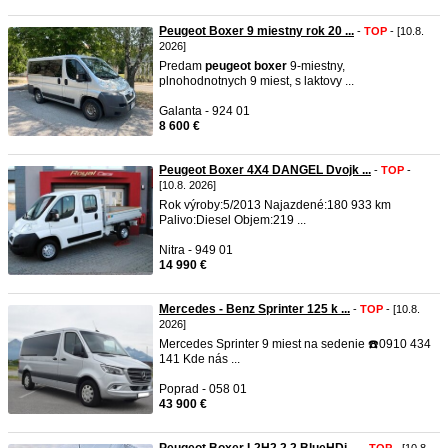
Peugeot Boxer 9 miestny rok 20 ...
-
TOP
- [10.8.
2026]
Predam
peugeot
boxer
9-miestny,
plnohodnotnych 9 miest, s laktovy ...
Galanta - 924 01
8 600 €
Peugeot Boxer 4X4 DANGEL Dvojk ...
-
TOP
-
[10.8. 2026]
Rok výroby:5/2013 Najazdené:180 933 km
Palivo:Diesel Objem:219 ...
Nitra - 949 01
14 990 €
Mercedes - Benz Sprinter 125 k ...
-
TOP
- [10.8.
2026]
Mercedes Sprinter 9 miest na sedenie ☎️0910 434
141 Kde nás ...
Poprad - 058 01
43 900 €