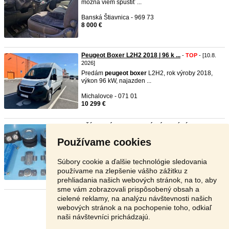
možná viem spustiť ...
Banská Štiavnica - 969 73
8 000 €
Peugeot Boxer L2H2 2018 | 96 k ...
-
TOP
- [10.8.
2026]
Predám
peugeot
boxer
L2H2, rok výroby 2018,
výkon 96 kW, najazden ...
Michalovce - 071 01
10 299 €
PŘÍDAVNÉ VZDUCHOVÉ PÉROVÁNÍ, M ...
-
TOP
-
[10.8. 2026]
Používame cookies
✅ PŘÍDAVNÉ VZDUCHOVÉ PÉROVÁNÍ ODAK ✅
Sady jsou vyrobeny z kval ...
Súbory cookie a ďalšie technológie sledovania
Česká republika - 110 00
používame na zlepšenie vášho zážitku z
190 €
prehliadania našich webových stránok, na to, aby
sme vám zobrazovali prispôsobený obsah a
cielené reklamy, na analýzu návštevnosti našich
Stránka:
1
2
3
Ďalšia
webových stránok a na pochopenie toho, odkiaľ
naši návštevníci prichádzajú.