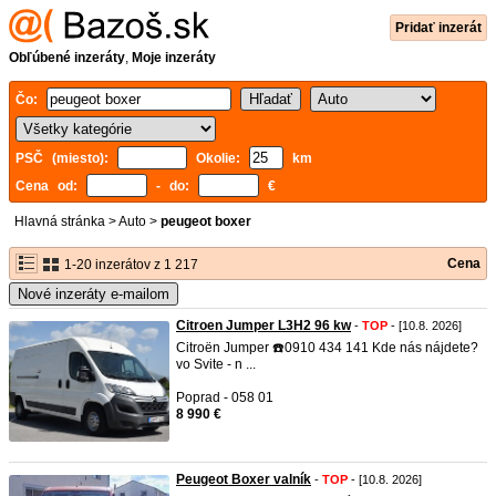
Pridať inzerát
Obľúbené inzeráty
,
Moje inzeráty
Čo:
PSČ (miesto):
Okolie:
km
Cena od:
- do:
€
Hlavná stránka
>
Auto
>
peugeot boxer
Cena
1-20 inzerátov z 1 217
Nové inzeráty e-mailom
Citroen Jumper L3H2 96 kw
-
TOP
- [10.8. 2026]
Citroën Jumper ☎️0910 434 141 Kde nás nájdete?
vo Svite - n ...
Poprad - 058 01
8 990 €
Peugeot Boxer valník
-
TOP
- [10.8. 2026]