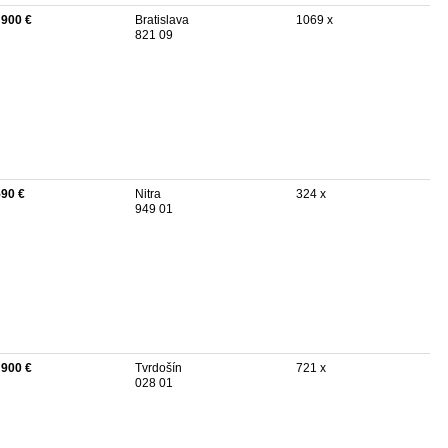
 900 €
Bratislava
1069 x
821 09
590 €
Nitra
324 x
949 01
 900 €
Tvrdošín
721 x
028 01