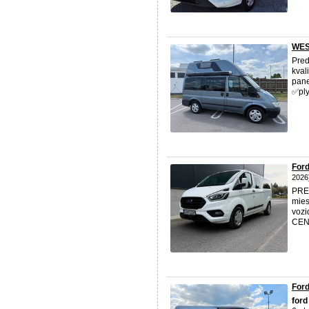
WES
Pre
kval
pane
✅ply
Ford
2026
PRE
mies
vozi
CENY
Ford
ford