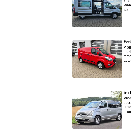
6-st
Weba
zadn
Ford
V pr
leas
temp
auto
...
jen 
Prod
dobu
smlo
Tran