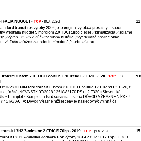
TFALIA NUGGET
11
-
TOP
- [9.8. 2026]
dam
ford
transit
rok výroby 2004 je to originál výrobca prestížny a super
itný westfalia nugget S mororom 2,0 TDCI turbo diesel ✅klimatizácia ✅solárne
ly ✅výkon 125 ✅2x klúč ✅servisná história ✅vyhrievané predné okno
nová fľaša ✅ťažné zariadenie ✅motor 2,0 turbo ✅znač ...
 Transit Custom 2.0 TDCi EcoBlue 170 Trend L2 T320, 2020
9 
-
TOP
- [9.8.
]
DAM/VYMENIM
ford
transit
Custom 2.0 TDCi EcoBlue 170 Trend L2 T320, 8
tne, ťažné, NOVA STK 07/2028 125 kW / 170 PS • L2 T320 • Slovenské
dlo • 1. majiteľ • Kompletná
ford
servisná história DÔVOD VÝRAZNE NÍZKEJ
 / STAV AUTA: Dôvod výrazne nižšej ceny je nasledovný: vrchná ča ...
 transit L3H2 7-miestne 2,0TdCi/170hp - 2019
15
-
TOP
- [9.8. 2026]
transit
L3H2 7-miestna dodávka Rok výroby 2019 2.0 TdCi 170 hp/EURO 6