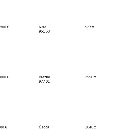
 500 €
Nitra
937 x
951 53
 000 €
Brezno
3990 x
977 01
100 €
Čadca
1046 x