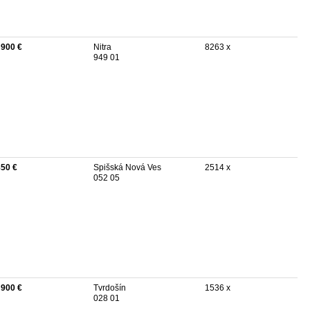
 900 €
Nitra
8263 x
949 01
850 €
Spišská Nová Ves
2514 x
052 05
 900 €
Tvrdošín
1536 x
028 01