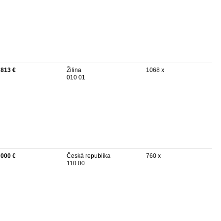
 813 €
Žilina
1068 x
010 01
 000 €
Česká republika
760 x
110 00