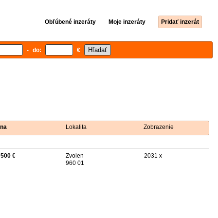
Obľúbené inzeráty
Moje inzeráty
Pridať inzerát
- do:
€
na
Lokalita
Zobrazenie
 500 €
Zvolen
2031 x
960 01