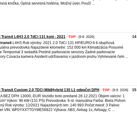
isná knižka, Úplná servisná história, Možný úver, Použí ...
 Transit L4H3 2.0 TdCi 131 koni - 2021
14
-
TOP
- [9.8. 2026]
transit
L4H3 Rok výroby: 2021 2.0 TdCi 131 HP/EURO 6 6-stupňová
álna prevodovka Najazdené kilometre: 152 000 km Klimatizácia Posuvné
e Tempomat 3 sedadlá Predné parkovacie senzory Zadné parkovacie
ory Cúvacia kamera Asistent udržiavania v jazdnom pruhu Vyhrievané čeln ...
 Transit Custom 2.0 TDCi MildHybrid 130 L1 odpočet DPH
15
-
TOP
- [9.8. 2026]
 BEZ DPH 13000,-EUR Vozidlo bolo predané 28.12.2021 Objem valcov: 1
cm³ Výkon: 96 kW (131 PS) Prevodovka: 6-st. manuálna Farba: Biela Pohon:
ný Rok výroby: 12/2021 Najazdených km: 140 993 Počet miest: 3 Palivo:
el VIN: WF0YXXTTGYME56822 Výbava: ABS, Airbag 1x, Airbagy, C ...