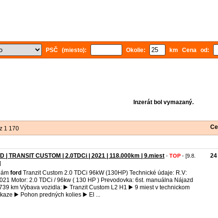
PSČ (miesto):
Okolie:
km Cena od:
Inzerát bol vymazaný.
Ce
z 1 170
 | TRANSIT CUSTOM | 2.0TDCi | 2021 | 118.000km | 9.miest
24
-
TOP
- [9.8.
]
dám
ford
Tranzit Custom 2.0 TDCi 96kW (130HP) Technické údaje: R.V:
021 Motor: 2.0 TDCi / 96kw ( 130 HP ) Prevodovka: 6st. manuálna Nájazd
739 km Výbava vozidla: ▶️ Tranzit Custom L2 H1 ▶️ 9 miest v technickom
kaze ▶️ Pohon predných kolies ▶️ El ...