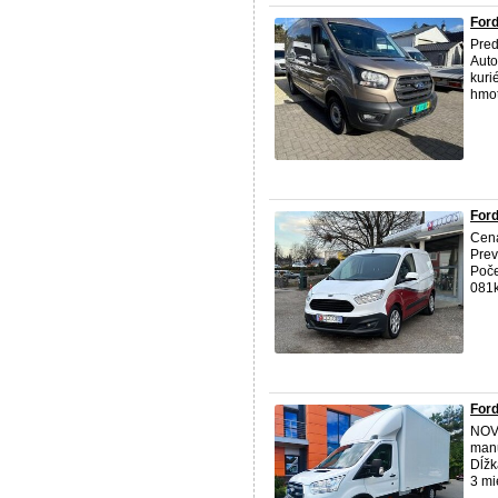
Ford
Pre
Auto
kuri
hmot
Ford
Cena
Prev
Poče
081k
Ford
NOVE
manu
Dĺžk
3 mi