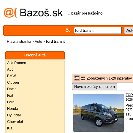
... bazár pre každého
Čo:
Hlavná stránka
>
Auto
>
ford transit
Osobné autá
Alfa Romeo
Audi
BMW
Zobrazených 1-20 inzerátov 
Citroën
Nové inzeráty e-mailom
Dacia
FORD
Fiat
2026
Ford
Pre
Honda
07/2
118.
Hyundai
preu
Chevrolet
Kia