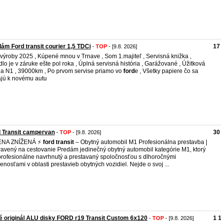
ám Ford transit courier 1,5 TDCi
17
-
TOP
- [9.8. 2026]
výroby 2025 , Kúpené mnou v Trnave , Som 1.majiteľ , Servisná knižka ,
dlo je v záruke ešte pol roka , Úplná servisná história , Garážované , Úžitková
ia N1 , 39000km , Po prvom servise priamo vo
ford
e , Všetky papiere čo sa
jú k novému autu
 Transit campervan
30
-
TOP
- [9.8. 2026]
ENA ZNÍŽENÁ ⚡
ford
transit
– Obytný automobil M1 Profesionálna prestavba |
ravený na cestovanie Predám jedinečný obytný automobil kategórie M1, ktorý
profesionálne navrhnutý a prestavaný spoločnosťou s dlhoročnými
enosťami v oblasti prestavieb obytných vozidiel. Nejde o svoj ...
 originál ALU disky FORD r19 Transit Custom 6x120
1 
-
TOP
- [9.8. 2026]