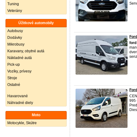
Serv
Tuning
Veterány
Úžitkové automobily
Autobusy
Ford
Dodávky
ford
Mikrobusy
manu
Karavany, obytné autá
dver
senz
Nákladné autá
Pick-up
Vozíky, prívesy
Stroje
Ostatné
Ford
Havarované
CENA
995 
Náhradné diely
Pred
Dies
Moto
Motocykle, Skútre