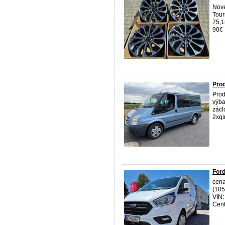
Nové
Tour
75,1
90€ 
Pro
Pro
výba
zácl
2xqi
Ford
cena
(105
VIN:
Cent