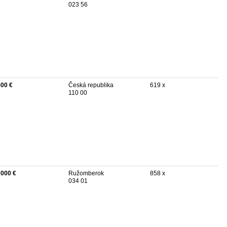
023 56
500 €
Česká republika
619 x
110 00
 000 €
Ružomberok
858 x
034 01