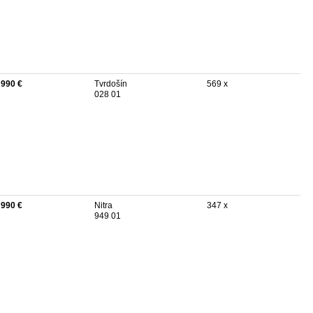
 990 €
Tvrdošín
569 x
028 01
 990 €
Nitra
347 x
949 01