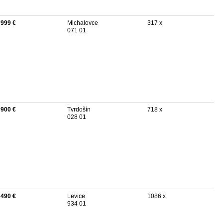
 999 €
Michalovce
317 x
071 01
 900 €
Tvrdošín
718 x
028 01
 490 €
Levice
1086 x
934 01