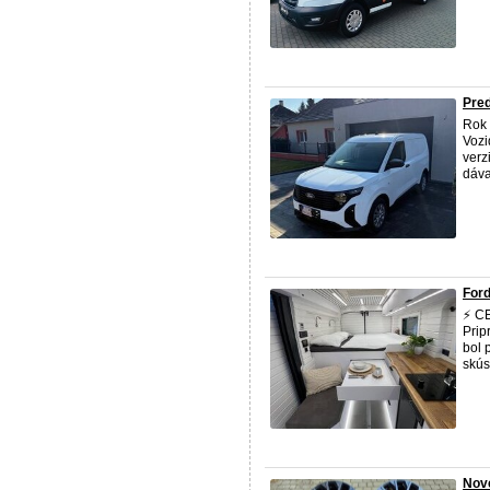
Pred
Rok 
Vozi
verz
dáva
Ford
⚡ C
Prip
bol 
skús
Nové