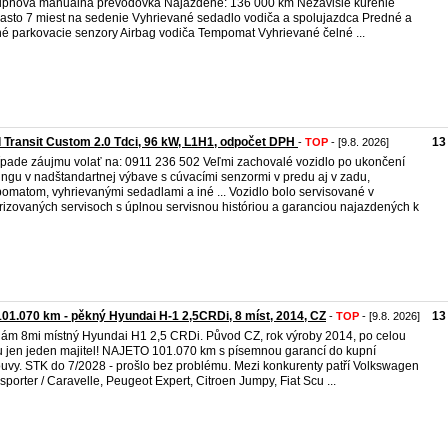
upňová manuálna prevodovka Najazdené: 136 000 km Nezávislé kúrenie
sto 7 miest na sedenie Vyhrievané sedadlo vodiča a spolujazdca Predné a
é parkovacie senzory Airbag vodiča Tempomat Vyhrievané čelné ...
 Transit Custom 2.0 Tdci, 96 kW, L1H1, odpočet DPH
13
-
TOP
- [9.8. 2026]
ípade záujmu volať na: 0911 236 502 Veľmi zachovalé vozidlo po ukončení
ingu v nadštandartnej výbave s cúvacími senzormi v predu aj v zadu,
omatom, vyhrievanými sedadlami a iné ... Vozidlo bolo servisované v
rizovaných servisoch s úplnou servisnou históriou a garanciou najazdených k
101.070 km - pěkný Hyundai H-1 2,5CRDi, 8 míst, 2014, CZ
13
-
TOP
- [9.8. 2026]
ám 8mi místný Hyundai H1 2,5 CRDi. Původ CZ, rok výroby 2014, po celou
 jen jeden majitel! NAJETO 101.070 km s písemnou garancí do kupní
uvy. STK do 7/2028 - prošlo bez problému. Mezi konkurenty patří Volkswagen
sporter / Caravelle, Peugeot Expert, Citroen Jumpy, Fiat Scu ...