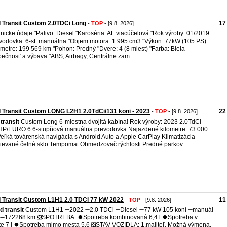
 Transit Custom 2.0TDCi Long
17
-
TOP
- [9.8. 2026]
nicke údaje "Palivo: Diesel "Karoséria: AF viacúčelová "Rok výroby: 01/2019
vodovka: 6-st. manuálna "Objem motora: 1 995 cm3 "Výkon: 77kW (105 PS)
ometre: 199 569 km "Pohon: Predný "Dvere: 4 (8 miest) "Farba: Biela
ečnosť a výbava "ABS, Airbagy, Centrálne zam ...
 Transit Custom LONG L2H1 2.0TdCi/131 koni - 2023
22
-
TOP
- [9.8. 2026]
transit
Custom Long 6-miestna dvojitá kabína! Rok výroby: 2023 2.0TdCi
P/EURO 6 6-stupňová manuálna prevodovka Najazdené kilometre: 73 000
eľká továrenská navigácia s Android Auto a Apple CarPlay Klimatizácia
ievané čelné sklo Tempomat Obmedzovač rýchlosti Predné parkov ...
 Transit Custom L1H1 2.0 TDCi 77 kW 2022
11
-
TOP
- [9.8. 2026]
rd
transit
Custom L1H1 ➖2022 ➖2.0 TDCi ➖Diesel ➖77 kW 105 koní ➖manuál
. ➖172268 km ❎SPOTREBA: ⏺️Spotreba kombinovaná 6,4 l ⏺️Spotreba v
e 7 l ⏺️Spotreba mimo mesta 5,6 ❎STAV VOZIDLA: 1.majiteľ, Možná výmena,