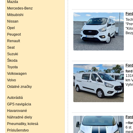
Mazda
Mercedes-Benz
Ford
Mitsubishi
Tech
Nissan
"Pre
Opel
"Kil
Bezp
Peugeot
Renault
Seat
Suzuki
Škoda
Ford
Toyota
ford
Volkswagen
131H
Volvo
km V
Vyhr
Ostatné značky
Autorádiá
GPS navigácia
Havarované
Ford
Náhradné diely
➖
fo
Pneumatiky, kolesá
6 st
Príslušenstvo
mest