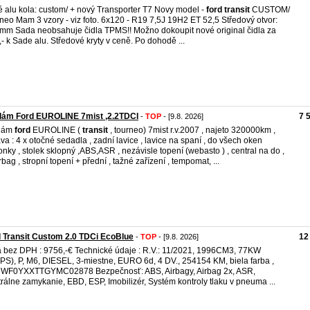
 alu kola: custom/ + nový Transporter T7 Novy model -
ford
transit
CUSTOM/
neo Mam 3 vzory - viz foto. 6x120 - R19 7,5J 19H2 ET 52,5 Středový otvor:
mm Sada neobsahuje čidla TPMS!! Možno dokoupit nové original čidla za
,- k Sade alu. Středové kryty v ceně. Po dohodě ...
dám Ford EUROLINE 7mist ,2.2TDCI
7 
-
TOP
- [9.8. 2026]
dám
ford
EUROLINE (
transit
, tourneo) 7mist r.v.2007 , najeto 320000km ,
va : 4 x otočné sedadla , zadní lavice , lavice na spaní , do všech oken
onky , stolek sklopný ,ABS,ASR , nezávisle topení (webasto ) , central na do ,
rbag , stropní topení + přední , tažné zařízení , tempomat, ...
 Transit Custom 2.0 TDCi EcoBlue
12
-
TOP
- [9.8. 2026]
 bez DPH : 9756,-€ Technické údaje : R.V.: 11/2021, 1996CM3, 77KW
PS), P, M6, DIESEL, 3-miestne, EURO 6d, 4 DV., 254154 KM, biela farba ,
 WF0YXXTTGYMC02878 Bezpečnosť: ABS, Airbagy, Airbag 2x, ASR,
rálne zamykanie, EBD, ESP, Imobilizér, Systém kontroly tlaku v pneuma ...