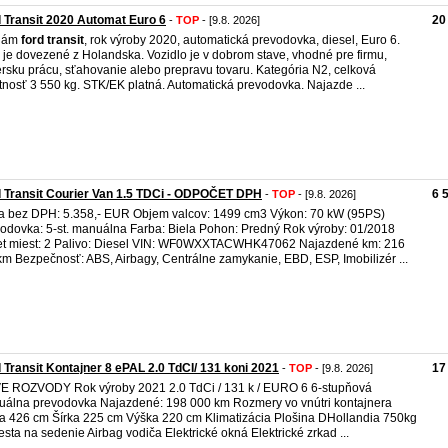
 Transit 2020 Automat Euro 6
20
-
TOP
- [9.8. 2026]
dám
ford
transit
, rok výroby 2020, automatická prevodovka, diesel, Euro 6.
 je dovezené z Holandska. Vozidlo je v dobrom stave, vhodné pre firmu,
érsku prácu, sťahovanie alebo prepravu tovaru. Kategória N2, celková
nosť 3 550 kg. STK/EK platná. Automatická prevodovka. Najazde ...
 Transit Courier Van 1.5 TDCi - ODPOČET DPH
6 
-
TOP
- [9.8. 2026]
 bez DPH: 5.358,- EUR Objem valcov: 1499 cm3 Výkon: 70 kW (95PS)
odovka: 5-st. manuálna Farba: Biela Pohon: Predný Rok výroby: 01/2018
t miest: 2 Palivo: Diesel VIN: WF0WXXTACWHK47062 Najazdené km: 216
m Bezpečnosť: ABS, Airbagy, Centrálne zamykanie, EBD, ESP, Imobilizér ...
 Transit Kontajner 8 ePAL 2.0 TdCI/ 131 koni 2021
17
-
TOP
- [9.8. 2026]
 ROZVODY Rok výroby 2021 2.0 TdCi / 131 k / EURO 6 6-stupňová
álna prevodovka Najazdené: 198 000 km Rozmery vo vnútri kontajnera
a 426 cm Šírka 225 cm Výška 220 cm Klimatizácia Plošina DHollandia 750kg
esta na sedenie Airbag vodiča Elektrické okná Elektrické zrkad ...