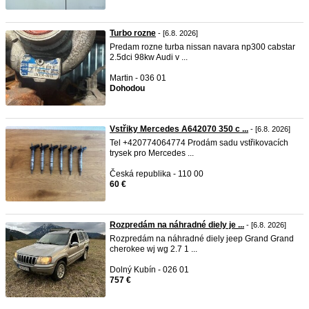
Turbo rozne
- [6.8. 2026]
Predam rozne turba nissan navara np300 cabstar
2.5dci 98kw Audi v ...
Martin - 036 01
Dohodou
Vstřiky Mercedes A642070 350 c ...
- [6.8. 2026]
Tel +420774064774 Prodám sadu vstřikovacích
trysek pro Mercedes ...
Česká republika - 110 00
60 €
Rozpredám na náhradné diely je ...
- [6.8. 2026]
Rozpredám na náhradné diely jeep Grand Grand
cherokee wj wg 2.7 1 ...
Dolný Kubín - 026 01
757 €