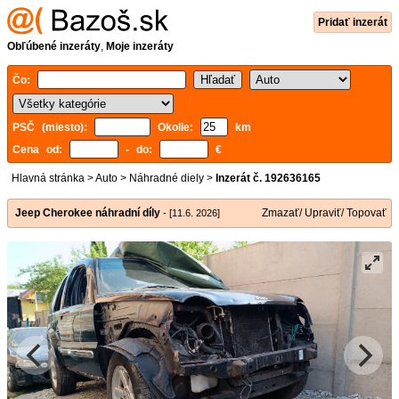
Pridať inzerát
Obľúbené inzeráty
,
Moje inzeráty
Čo:
PSČ (miesto):
Okolie:
km
Cena od:
- do:
€
Hlavná stránka
>
Auto
>
Náhradné diely
>
Inzerát č. 192636165
Jeep Cherokee náhradní díly
Zmazať/ Upraviť/ Topovať
- [11.6. 2026]