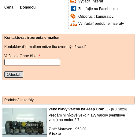
Vytlačiť inzerát
Cena:
Dohodou
Zdieľajte na Facebooku
Odporučiť kamarátovi
Vyhľadať podobné inzeráty
Kontaktovať inzerenta e-mailom
Kontaktovať e-mailom môže iba overený užívateľ.
Vaše telefónne číslo
*
Odoslať
Podobné inzeráty
veko hlavy valcov na Jeep Gran ...
- [6.8. 2026]
Predám hliníkové veko hlavy valcov (ventilove
veko) na motor 2.7 ...
Zlaté Moravce - 953 01
V texte