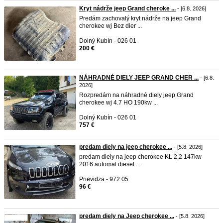
Kryt nádrže jeep Grand cheroke ...
- [6.8. 2026]
Predám zachovalý kryt nádrže na jeep Grand
cherokee wj Bez dier ...
Dolný Kubín - 026 01
200 €
NÁHRADNÉ DIELY JEEP GRAND CHER ...
- [6.8.
2026]
Rozpredám na náhradné diely jeep Grand
cherokee wj 4.7 HO 190kw ...
Dolný Kubín - 026 01
757 €
predam diely na jeep cherokee ...
- [5.8. 2026]
predam diely na jeep cherokee KL 2,2 147kw
2016 automat diesel ...
Prievidza - 972 05
96 €
predam diely na Jeep cherokee ...
- [5.8. 2026]