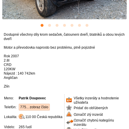
Dostupné všechny díly krom sedaček, čalouneni dveří, blatníků a obou levých
dveří
Motor a převodovka naprosto bez problému, plně pojizdné
Rok 2007
2.8l
CRD
120KW
Nájezd : 140 742km
Angličan
Zlín
Meno:
Patrik Doupovec
Všetky inzeráty a hodnotenie
užívateľa
Telefón:
775... zobraz číslo
Pridať do obľúbených
Označiť zlý inzerát
Lokalita:
110 00
Česká republika
Označiť chybnú kategóriu
inzerátu
Videlo:
265 ľudí