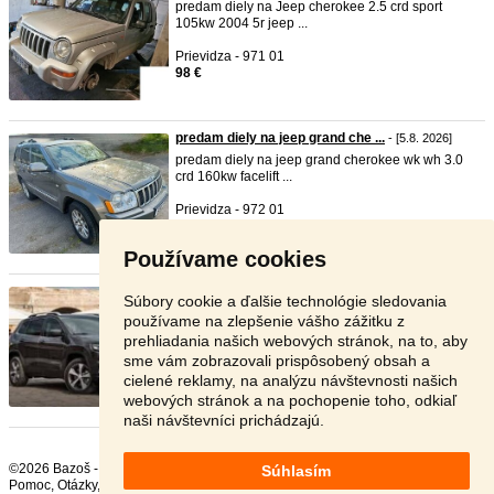
predam diely na Jeep cherokee 2.5 crd sport
105kw 2004 5r jeep ...
Prievidza - 971 01
98 €
predam diely na jeep grand che ...
- [5.8. 2026]
predam diely na jeep grand cherokee wk wh 3.0
crd 160kw facelift ...
Prievidza - 972 01
95 €
Používame cookies
Predám náhradné diely na JEEP ...
- [5.8. 2026]
Súbory cookie a ďalšie technológie sledovania
Predám náhradné diely na JEEP – Wrangler,
používame na zlepšenie vášho zážitku z
Grand Cherokee, Cheroke ...
prehliadania našich webových stránok, na to, aby
sme vám zobrazovali prispôsobený obsah a
Bánovce nad Bebravou - 957 01
cielené reklamy, na analýzu návštevnosti našich
Dohodou
webových stránok a na pochopenie toho, odkiaľ
naši návštevníci prichádzajú.
©2026 Bazoš -
Inzercia, bazár Náhradné diely
Súhlasím
Pomoc
,
Otázky
,
Hodnotenie
,
Kontakt
,
Reklama
,
Podmienky
,
Ochrana údajov
,