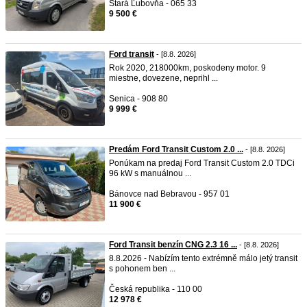
Stará Ľubovňa - 065 33
9 500 €
Ford transit
- [8.8. 2026]
Rok 2020, 218000km, poskodeny motor. 9
miestne, dovezene, neprihl ...
Senica - 908 80
9 999 €
Predám Ford Transit Custom 2.0 ...
- [8.8. 2026]
Ponúkam na predaj Ford Transit Custom 2.0 TDCi
96 kW s manuálnou ...
Bánovce nad Bebravou - 957 01
11 900 €
Ford Transit benzín CNG 2.3 16 ...
- [8.8. 2026]
8.8.2026 - Nabízím tento extrémně málo jetý transit
s pohonem ben ...
Česká republika - 110 00
12 978 €