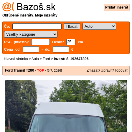
Pridať inzerát
Obľúbené inzeráty
,
Moje inzeráty
Čo:
PSČ (miesto):
Okolie:
km
Cena od:
- do:
€
Hlavná stránka
>
Auto
>
Ford
>
Inzerát č. 192647896
Ford Transit T280
Zmazať/ Upraviť/ Topovať
-
TOP
- [6.7. 2026]