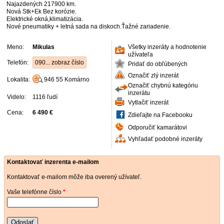
Najazdených 217900 km.
Nová Stk+Ek Bez korózie.
Elektrické okná,klimatizácia.
Nové pneumatiky + letná sada na diskoch.Ťažné zariadenie.
Meno:
Mikulas
Všetky inzeráty a hodnotenie
užívateľa
Telefón:
090... zobraz číslo
Pridať do obľúbených
Označiť zlý inzerát
Lokalita:
946 55
Komárno
Označiť chybnú kategóriu
inzerátu
Videlo:
1116 ľudí
Vytlačiť inzerát
Cena:
6 490 €
Zdieľajte na Facebooku
Odporučiť kamarátovi
Vyhľadať podobné inzeráty
Kontaktovať inzerenta e-mailom
Kontaktovať e-mailom môže iba overený užívateľ.
Vaše telefónne číslo
*
Odoslať