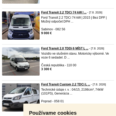
Ford Transit 2.2 TDCi 74 kW | ...
- [7.8. 2026]
Ford Transit 2.2 TDCi 74 kW | 2015 | Bez DPF |
Možný odpočet DPH ...
Sabinov - 082 56
9 000 €
Ford Transit 2.0 TDDi 6 MÍST L ...
- [7.8. 2026]
Vozidlo ve slušném stavu. Motoricky výborné. Ve
voze 6 sedadel. D ...
Česká republika - 110 00
3 300 €
Ford Transit Custom 2.2 TDCi L ...
- [7.8. 2026]
Technické údaje r. v. : 04/15, 2198cm³, 74kW
(101PS), Generácia ...
Poprad - 058 01
6 490 €
Používame cookies