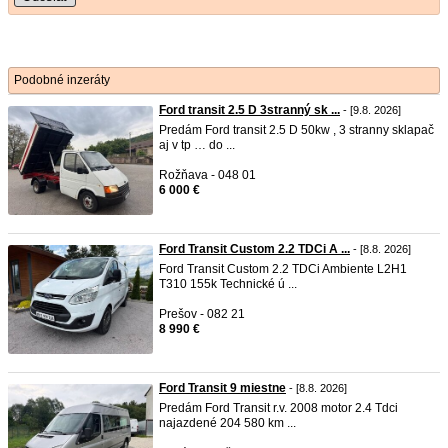
Podobné inzeráty
Ford transit 2.5 D 3stranný sk ...
- [9.8. 2026]
Predám Ford transit 2.5 D 50kw , 3 stranny sklapač
aj v tp … do ...
Rožňava - 048 01
6 000 €
Ford Transit Custom 2.2 TDCi A ...
- [8.8. 2026]
Ford Transit Custom 2.2 TDCi Ambiente L2H1
T310 155k Technické ú ...
Prešov - 082 21
8 990 €
Ford Transit 9 miestne
- [8.8. 2026]
Predám Ford Transit r.v. 2008 motor 2.4 Tdci
najazdené 204 580 km ...