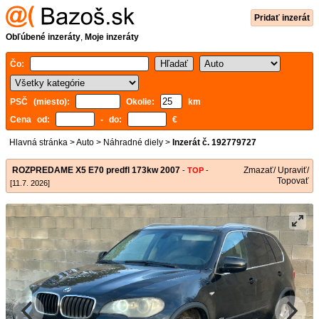
Pridať inzerát
Obľúbené inzeráty
,
Moje inzeráty
Čo:
PSČ (miesto):
Okolie:
km
Cena od:
- do:
€
Hlavná stránka
>
Auto
>
Náhradné diely
>
Inzerát č. 192779727
ROZPREDAME X5 E70 predfl 173kw 2007
Zmazať/ Upraviť/
-
TOP
-
Topovať
[11.7. 2026]