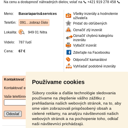
Na cenu a dostupnosť náhradných dielov, volať na 📞 +421 919 278 458 📞
Meno:
Bavariaparts&services
Všetky inzeráty a hodnotenie
užívateľa
Telefón:
091... zobraz číslo
Pridať do obľúbených
Označiť zlý inzerát
Lokalita:
949 01
Nitra
Označiť chybnú kategóriu
inzerátu
Videlo:
787 ľudí
Vytlačiť inzerát
Cena:
67 €
Zdieľajte na Facebooku
Odporučiť kamarátovi
Vyhľadať podobné inzeráty
Kontaktovať inzerenta e-mailom
Používame cookies
Kontaktovať e-mailom môže iba overený užívateľ.
Súbory cookie a ďalšie technológie sledovania
Vaše telefónne číslo
*
používame na zlepšenie vášho zážitku z
prehliadania našich webových stránok, na to, aby
sme vám zobrazovali prispôsobený obsah a
cielené reklamy, na analýzu návštevnosti našich
Odoslať
webových stránok a na pochopenie toho, odkiaľ
naši návštevníci prichádzajú.