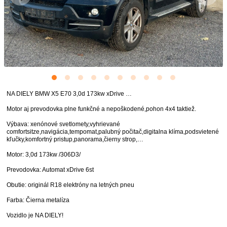
NA DIELY BMW X5 E70 3,0d 173kw xDrive …
Motor aj prevodovka plne funkčné a nepoškodené,pohon 4x4 taktiež.
Výbava: xenónové svetlomety,vyhrievané
comfortsitze,navigácia,tempomat,palubný počitač,digitalna klíma,podsvietené
kľučky,komfortný pristup,panorama,čierny strop,…
Motor: 3,0d 173kw /306D3/
Prevodovka: Automat xDrive 6st
Obutie: originál R18 elektróny na letných pneu
Farba: Čierna metalíza
Vozidlo je NA DIELY!