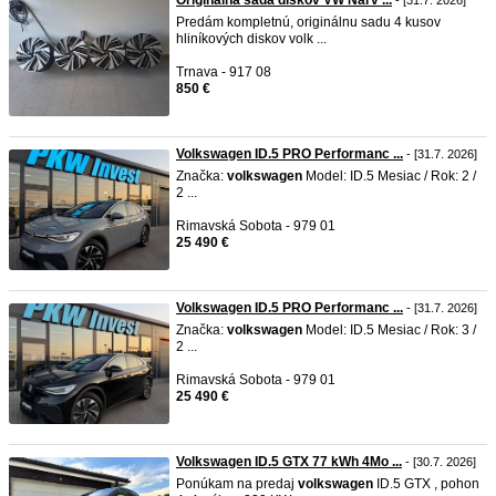
Originálna sada diskov VW Narv ...
- [31.7. 2026]
Predám kompletnú, originálnu sadu 4 kusov
hliníkových diskov volk ...
Trnava - 917 08
850 €
Volkswagen ID.5 PRO Performanc ...
- [31.7. 2026]
Značka:
volkswagen
Model: ID.5 Mesiac / Rok: 2 /
2 ...
Rimavská Sobota - 979 01
25 490 €
Volkswagen ID.5 PRO Performanc ...
- [31.7. 2026]
Značka:
volkswagen
Model: ID.5 Mesiac / Rok: 3 /
2 ...
Rimavská Sobota - 979 01
25 490 €
Volkswagen ID.5 GTX 77 kWh 4Mo ...
- [30.7. 2026]
Ponúkam na predaj
volkswagen
ID.5 GTX , pohon