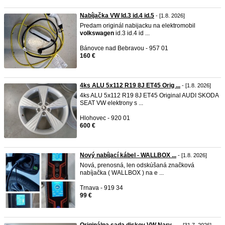
Nabíjačka VW Id.3 id.4 id.5
- [1.8. 2026]
Predam originál nabijacku na elektromobil
volkswagen
id.3 id.4 id ...
Bánovce nad Bebravou - 957 01
160 €
4ks ALU 5x112 R19 8J ET45 Orig ...
- [1.8. 2026]
4ks ALU 5x112 R19 8J ET45 Original AUDI SKODA
SEAT VW elektrony s ...
Hlohovec - 920 01
600 €
Nový nabíjací kábel - WALLBOX ...
- [1.8. 2026]
Nová, prenosná, len odskúšaná značková
nabíjačka ( WALLBOX ) na e ...
Trnava - 919 34
99 €