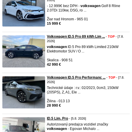
2026]
- 12.999€ bez DPH -
volkswagen
Golf 8 Rline
2.0TDi 110kw, DSG, ro ...
Žiar nad Hronom - 965 01
15 999 €
Volkswagen ID.5 Pro 89 kWh Lim ...
-
TOP
- [7.8.
2026]
volkswagen
ID.5 Pro 89 kWh Limited 210kW
Elektromotor SUV / O ...
Skalica - 908 51
42 990 €
Volkswagen ID.5 Pro Performanc ...
-
TOP
- [7.8.
2026]
Technické údaje : r.v.: 02/2023, 0cm3, 150kW
(205PS), Z, A1, Ele ...
Žilina - 013 13
28 990 €
ID.5 Lim. Pro
- [5.8. 2026]
Autorizovaný predajca vozidiel značky
volkswagen
- Egovan Michalo ...