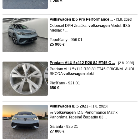
1 200 €
Volkswagen ID5 Pro Performance ...
- [3.8. 2026]
Odpočet DPH Značka:
volkswagen
Model: ID.5
Mesiac / ...
Topoľčany - 956 01
25 900 €
Predam ALU 5x112 R20 8J ET45 O ...
- [2.8. 2026]
Predam ALU 5x112 R20 8J ET45 ORIGINAL AUDI
SKODA
volkswagen
elekt ...
Piešťany - 921 01
650 €
Volkswagen ID.5 2023
- [1.8. 2026]
🚗
volkswagen
ID.5 Performance Matrix
Panoráma Tepelné čerpadlo 83 ...
Galanta - 925 21
27 800 €