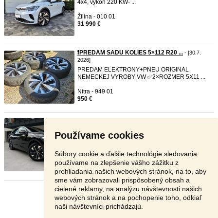
4x4, výkon 220 KW- ...
Žilina - 010 01
31 990 €
❗️PREDAM SADU KOLIES 5×112 R20 ...
- [30.7.
2026]
PREDAM ELEKTRONY+PNEU ORIGINAL
NEMECKEJ VYROBY VW ✅️2×ROZMER 5X11 ...
Nitra - 949 01
950 €
Volkswagen ID.5 Pro 77 kWh
-
TOP
- [29.7. 2026]
Technické údaje : r.v.: 11/2022, 0cm3, 128kW
Používame cookies
(176PS), Z, A1, Ele ...
Žilina - 013 13
Súbory cookie a ďalšie technológie sledovania
26 990 €
používame na zlepšenie vášho zážitku z
prehliadania našich webových stránok, na to, aby
sme vám zobrazovali prispôsobený obsah a
cielené reklamy, na analýzu návštevnosti našich
Stránka:
1
2
3
Ďalšia
webových stránok a na pochopenie toho, odkiaľ
naši návštevníci prichádzajú.