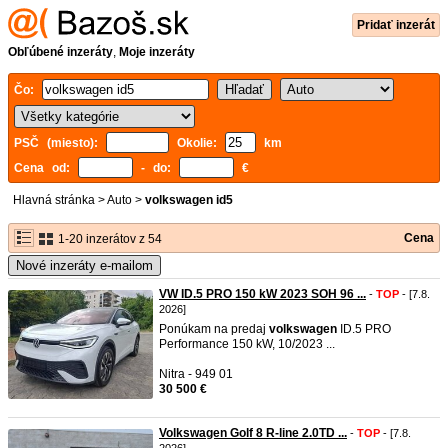
Pridať inzerát
Obľúbené inzeráty
,
Moje inzeráty
Čo:
PSČ (miesto):
Okolie:
km
Cena od:
- do:
€
Hlavná stránka
>
Auto
>
volkswagen id5
Cena
1-20 inzerátov z 54
Nové inzeráty e-mailom
VW ID.5 PRO 150 kW 2023 SOH 96 ...
-
TOP
- [7.8.
2026]
Ponúkam na predaj
volkswagen
ID.5 PRO
Performance 150 kW, 10/2023 ...
Nitra - 949 01
30 500 €
Volkswagen Golf 8 R-line 2.0TD ...
-
TOP
- [7.8.