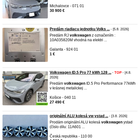
Michalovce - 071 01
30 900 €
Predám riadiacu jednotku Volks ...
- [5.8. 2026]
Predám RJ
volkswagen
z označením :
10A035820M vhodná na elektri ...
Galanta - 924 01
1 €
Volkswagen ID.5 Pro 77 kWh 128 ...
-
TOP
- [4.8.
2026]
Predám
volkswagen
ID.5 Pro Performance 77kWh
v krásnej metalickej ...
Košice - 040 11
27 490 €
originální ALU kolesá vw ystad ...
- [3.8. 2026]
Prodám originální ALU kolesá
volkswagen
ystad
(číslo dílu: 11A601 ...
Česká republika - 110 00