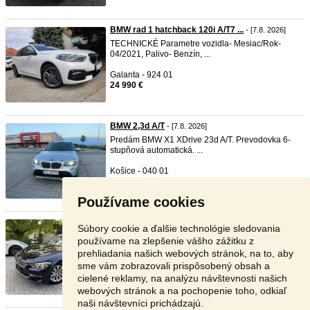
BMW rad 1 hatchback 120i A/T7 ...
- [7.8. 2026]
TECHNICKÉ Parametre vozidla- Mesiac/Rok-
04/2021, Palivo- Benzín, ...
Galanta - 924 01
24 990 €
BMW 2,3d A/T
- [7.8. 2026]
Predám BMW X1 XDrive 23d A/T. Prevodovka 6-
stupňová automatická. ...
Košice - 040 01
7 900 €
Používame cookies
BMW 318d AT/8 2014 f31
- [7.8. 2026]
Súbory cookie a ďalšie technológie sledovania
Predám BMW 318d vo výbave Modern Line, rok
používame na zlepšenie vášho zážitku z
výroby 2014. Auto je d ...
prehliadania našich webových stránok, na to, aby
sme vám zobrazovali prispôsobený obsah a
Žilina - 010 07
cielené reklamy, na analýzu návštevnosti našich
8 700 €
webových stránok a na pochopenie toho, odkiaľ
naši návštevníci prichádzajú.