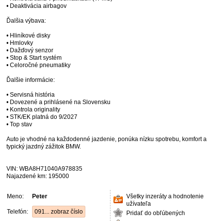
• Deaktivácia airbagov
Ďalšia výbava:
• Hliníkové disky
• Hmlovky
• Dažďový senzor
• Stop & Start systém
• Celoročné pneumatiky
Ďalšie informácie:
• Servisná história
• Dovezené a prihlásené na Slovensku
• Kontrola originality
• STK/EK platná do 9/2027
• Top stav
Auto je vhodné na každodenné jazdenie, ponúka nízku spotrebu, komfort a
typický jazdný zážitok BMW.
VIN: WBA8H71040A978835
Najazdené km: 195000
Meno:
Peter
Všetky inzeráty a hodnotenie
užívateľa
Telefón:
091... zobraz číslo
Pridať do obľúbených