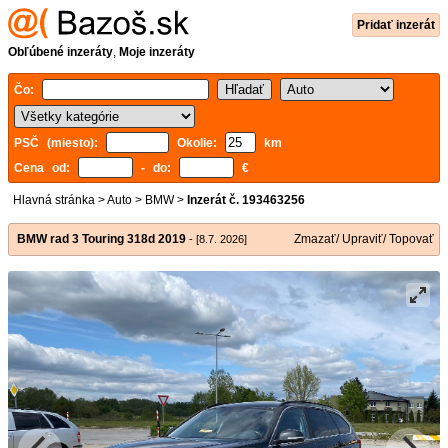
Pridať inzerát
Obľúbené inzeráty
,
Moje inzeráty
Čo:
PSČ (miesto):
Okolie:
km
Cena od:
- do:
€
Hlavná stránka
>
Auto
>
BMW
>
Inzerát č. 193463256
BMW rad 3 Touring 318d 2019
Zmazať/ Upraviť/ Topovať
- [8.7. 2026]