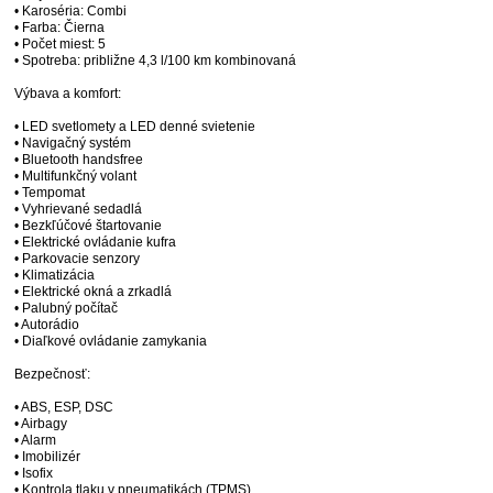
• Karoséria: Combi
• Farba: Čierna
• Počet miest: 5
• Spotreba: približne 4,3 l/100 km kombinovaná
Výbava a komfort:
• LED svetlomety a LED denné svietenie
• Navigačný systém
• Bluetooth handsfree
• Multifunkčný volant
• Tempomat
• Vyhrievané sedadlá
• Bezkľúčové štartovanie
• Elektrické ovládanie kufra
• Parkovacie senzory
• Klimatizácia
• Elektrické okná a zrkadlá
• Palubný počítač
• Autorádio
• Diaľkové ovládanie zamykania
Bezpečnosť:
• ABS, ESP, DSC
• Airbagy
• Alarm
• Imobilizér
• Isofix
• Kontrola tlaku v pneumatikách (TPMS)