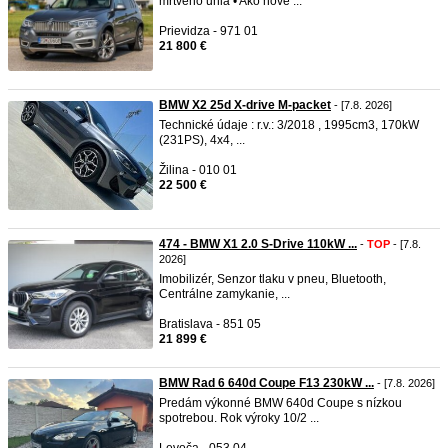
mŕtveho uhla • Ako nové ...
Prievidza - 971 01
21 800 €
BMW X2 25d X-drive M-packet
- [7.8. 2026]
Technické údaje : r.v.: 3/2018 , 1995cm3, 170kW
(231PS), 4x4, ...
Žilina - 010 01
22 500 €
474 - BMW X1 2.0 S-Drive 110kW ...
-
TOP
- [7.8.
2026]
Imobilizér, Senzor tlaku v pneu, Bluetooth,
Centrálne zamykanie, ...
Bratislava - 851 05
21 899 €
BMW Rad 6 640d Coupe F13 230kW ...
- [7.8. 2026]
Predám výkonné BMW 640d Coupe s nízkou
spotrebou. Rok výroky 10/2 ...
Levoča - 053 04