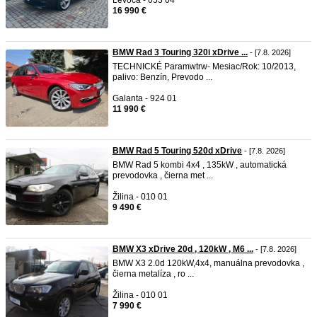
16 990 €
BMW Rad 3 Touring 320i xDrive ...
- [7.8. 2026]
TECHNICKÉ Paramwtrw- Mesiac/Rok: 10/2013,
palivo: Benzín, Prevodo ...
Galanta - 924 01
11 990 €
BMW Rad 5 Touring 520d xDrive
- [7.8. 2026]
BMW Rad 5 kombi 4x4 , 135kW , automatická
prevodovka , čierna met ...
Žilina - 010 01
9 490 €
BMW X3 xDrive 20d , 120kW , M6 ...
- [7.8. 2026]
BMW X3 2.0d 120kW,4x4, manuálna prevodovka ,
čierna metalíza , ro ...
Žilina - 010 01
7 990 €