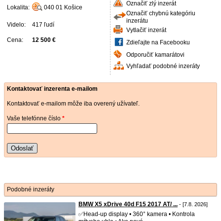
Označiť zlý inzerát
Lokalita:
040 01
Košice
Označiť chybnú kategóriu
inzerátu
Videlo:
417 ľudí
Vytlačiť inzerát
Cena:
12 500 €
Zdieľajte na Facebooku
Odporučiť kamarátovi
Vyhľadať podobné inzeráty
Kontaktovať inzerenta e-mailom
Kontaktovať e-mailom môže iba overený užívateľ.
Vaše telefónne číslo
*
Odoslať
Podobné inzeráty
BMW X5 xDrive 40d F15 2017 AT/ ...
- [7.8. 2026]
✅Head-up display • 360° kamera • Kontrola