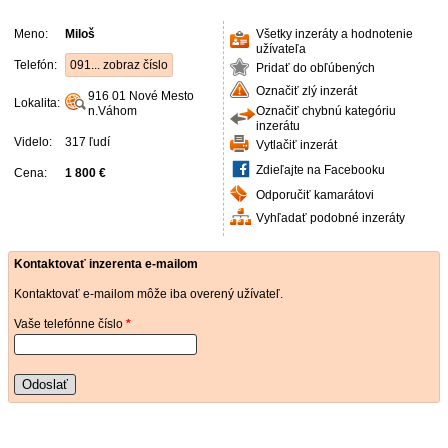
Meno:
Miloš
Všetky inzeráty a hodnotenie
užívateľa
Telefón:
091... zobraz číslo
Pridať do obľúbených
Označiť zlý inzerát
916 01
Nové Mesto
Lokalita:
n.Váhom
Označiť chybnú kategóriu
inzerátu
Videlo:
317 ľudí
Vytlačiť inzerát
Zdieľajte na Facebooku
Cena:
1 800 €
Odporučiť kamarátovi
Vyhľadať podobné inzeráty
Kontaktovať inzerenta e-mailom
Kontaktovať e-mailom môže iba overený užívateľ.
Vaše telefónne číslo
*
Odoslať