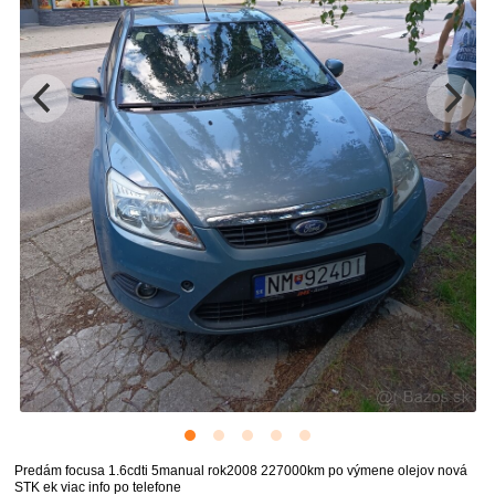
Predám focusa 1.6cdti 5manual rok2008 227000km po výmene olejov nová
STK ek viac info po telefone