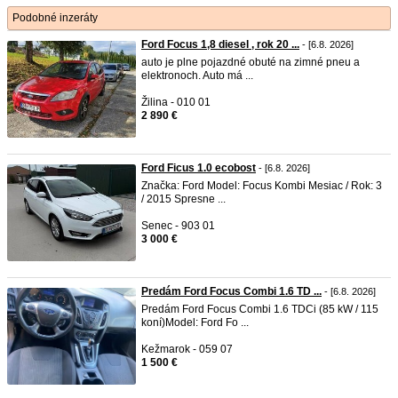
Podobné inzeráty
Ford Focus 1,8 diesel , rok 20 ...
- [6.8. 2026]
auto je plne pojazdné obuté na zimné pneu a
elektronoch. Auto má ...
Žilina - 010 01
2 890 €
Ford Ficus 1.0 ecobost
- [6.8. 2026]
Značka: Ford Model: Focus Kombi Mesiac / Rok: 3
/ 2015 Spresne ...
Senec - 903 01
3 000 €
Predám Ford Focus Combi 1.6 TD ...
- [6.8. 2026]
Predám Ford Focus Combi 1.6 TDCi (85 kW / 115
koní)Model: Ford Fo ...
Kežmarok - 059 07
1 500 €