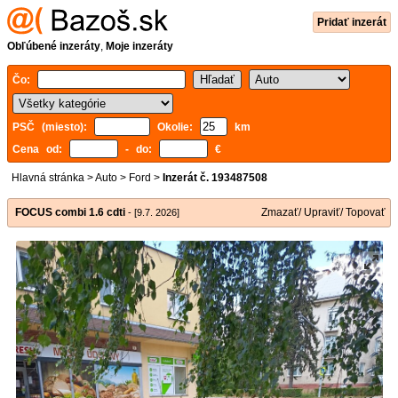
Pridať inzerát
Obľúbené inzeráty
,
Moje inzeráty
Čo:
PSČ (miesto):
Okolie:
km
Cena od:
- do:
€
Hlavná stránka
>
Auto
>
Ford
>
Inzerát č. 193487508
FOCUS combi 1.6 cdti
Zmazať/ Upraviť/ Topovať
- [9.7. 2026]