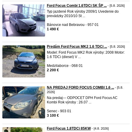
Ford Focus Combi 1.6TDCi SK ŠP ...
- [5.8. 2026]
Typ jazdené Rok výroby 2009/1 Uvedenie do
prevádzky 2010/10 St ...
Bánovce nad Bebravou - 957 01
1 490 €
Predám Ford Focus MK2 1.6 TDCi ...
- [5.8. 2026]
Model: Ford Focus MK2 Rok výroby: 2008 Motor:
1.6 TDCi (diesel) V ...
Medzilaborce - 068 01
2 200 €
NA PREDAJ FORD FOCUS COMBI 1.6 ...
- [5.8.
2026]
Na predaj--- ODPOCET DPH Ford Focus AC
Kombi Rok výroby : 26.07 ...
Senec - 903 01
3 100 €
Ford Focus 1.8TDCi 85KW
- [4.8. 2026]