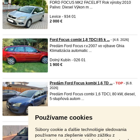
FORD FOCUS MK2 FACELIFT Rok výroby:2010
Palivo: Diesel Výkon m ...
Levice - 934 01
2 000 €
Ford Focus combi 1,8 TDCI 85 k ...
- [4.8. 2026]
Predám Ford Focus r.v.2007 vo výbave Ghia
Klimatizácia automatic ...
Dolný Kubín - 026 01
1 900 €
Predám Ford Focus kombi 1,6 TD ...
-
TOP
- [6.8.
2026]
Predám Ford Focus combi 1,6 TDCI, 80 kW, diesel,
5-stupňová autom ...
Senec - 900 28
1 990 €
Používame cookies
Predám Ford Focus combi 2.0 td ...
- [3.8. 2026]
Súbory cookie a ďalšie technológie sledovania
Predám Ford Focus combi 2.0 tdi Rok výroby
používame na zlepšenie vášho zážitku z
2008,výkon 100 kw Tm ...