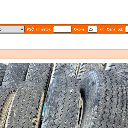
PSČ (miesto):
Okolie:
km Cena od: