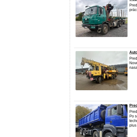
Pred
prác
Auto
Pred
Nové
nasa
Pre
Pred
Po s
tech
plus