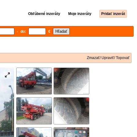
Obľúbené inzeráty
Moje inzeráty
Pridať inzerát
- do:
€
Zmazať/ Upraviť/ Topovať