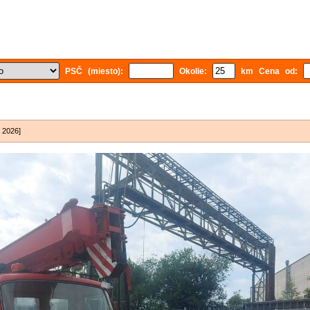
PSČ (miesto):
Okolie:
km Cena od:
. 2026]