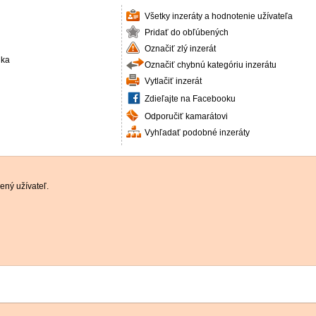
Všetky inzeráty a hodnotenie užívateľa
Pridať do obľúbených
Označiť zlý inzerát
ika
Označiť chybnú kategóriu inzerátu
Vytlačiť inzerát
Zdieľajte na Facebooku
Odporučiť kamarátovi
Vyhľadať podobné inzeráty
ený užívateľ.