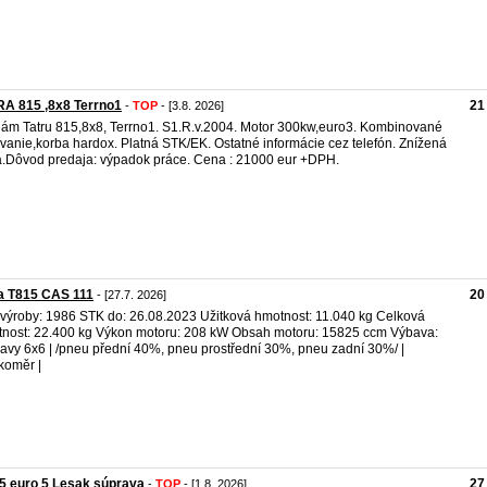
A 815 ,8x8 Terrno1
21
-
TOP
- [3.8. 2026]
ám Tatru 815,8x8, Terrno1. S1.R.v.2004. Motor 300kw,euro3. Kombinované
vanie,korba hardox. Platná STK/EK. Ostatné informácie cez telefón. Znížená
.Dôvod predaja: výpadok práce. Cena : 21000 eur +DPH.
a T815 CAS 111
20
- [27.7. 2026]
výroby: 1986 STK do: 26.08.2023 Užitková hmotnost: 11.040 kg Celková
nost: 22.400 kg Výkon motoru: 208 kW Obsah motoru: 15825 ccm Výbava:
avy 6x6 | /pneu přední 40%, pneu prostřední 30%, pneu zadní 30%/ |
koměr |
5 euro 5 Lesak súprava
27
-
TOP
- [1.8. 2026]