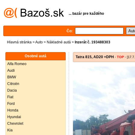
... bazár pre každého
Čo:
Hlavná stránka
>
Auto
>
Nákladné autá
>
Inzerát č. 193488303
Osobné autá
Tatra 815, AD20 +DPH
-
TOP
- [17.7
Alfa Romeo
Audi
BMW
Citroën
Dacia
Fiat
Ford
Honda
Hyundai
Chevrolet
Kia