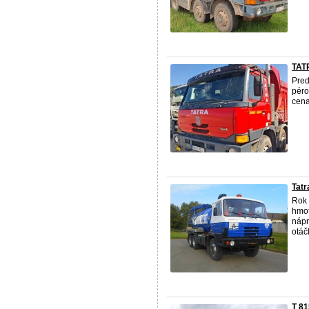
TATR
Pred
péro
cena
Tatr
Rok 
hmot
nápr
otáč
T 81