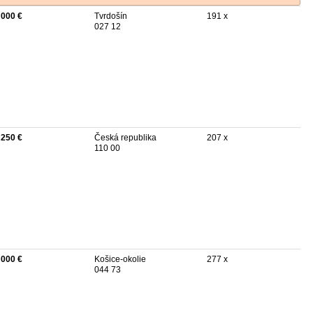
 000 €
Tvrdošín
191 x
027 12
 250 €
Česká republika
207 x
110 00
 000 €
Košice-okolie
277 x
044 73