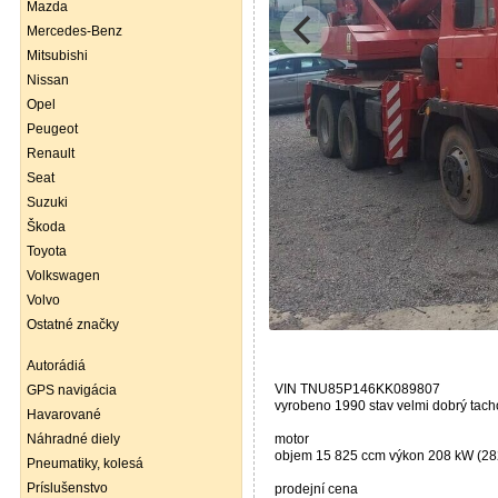
Mazda
Mercedes-Benz
Mitsubishi
Nissan
Opel
Peugeot
Renault
Seat
Suzuki
Škoda
Toyota
Volkswagen
Volvo
Ostatné značky
Autorádiá
VIN TNU85P146KK089807
GPS navigácia
vyrobeno 1990 stav velmi dobrý tac
Havarované
Náhradné diely
motor
objem 15 825 ccm výkon 208 kW (282
Pneumatiky, kolesá
Príslušenstvo
prodejní cena