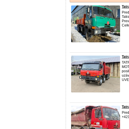
Tatr
Pred
Tatr
Prev
Celk
Tatr
TAT
MOT
posi
uzáv
UVE
Tatr
Pred
+42