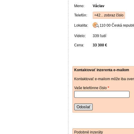
Meno:
Václav
Telefón:
+42... zobraz číslo
Lokalita:
110 00
Česká republ
Videlo:
339 ľudí
Cena:
33 300 €
Kontaktovať inzerenta e-mailom
Kontaktovať e-mailom môže iba over
Vaše telefónne číslo
*
Odoslať
Podobné inzeráty