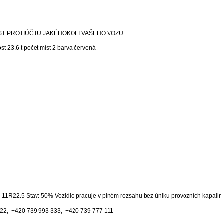
OŽNOST PROTIÚČTU JAKÉHOKOLI VAŠEHO VOZU
t 23.6 t počet míst 2 barva červená
: 11R22.5 Stav: 50% Vozidlo pracuje v plném rozsahu bez úniku provozních kapalin
2, ​ ​+420 739 993 333, ​ ​+420 739 777 111