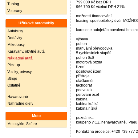
799 000 Kč bez DPH
Tuning
966 790 Kč včetně DPH 21%
Veterány
možnosti financování
leasing, spotřebitelský úvěr, M
Úžitkové automobily
karoserie autojeřáb povolená hmotnos
Autobusy
Dodávky
výbava
pohon
Mikrobusy
manuální převodovka
Karavany, obytné autá
5 rychlostních stupňů
pohon 6x6
Nákladné autá
motorová brzda
Pick-up
řízení
posilovač řízení
Vozíky, prívesy
přístroje
Stroje
otáčkoměr
Ostatné
tachograf
podvozek
pérování ocel
Havarované
kabina
Náhradné diely
kabina krátká
kabina nízká
Moto
poznámka
koupeno v CZ,​ nehavarované, ​ Pneu
Motocykle, Skútre
Kontakt na prodejce: ​+420 739 777 22