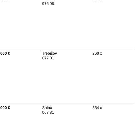
976 98
 000 €
Trebišov
260 x
077 01
 000 €
Snina
354 x
067 81