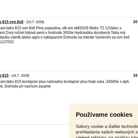
a 815 vvn 8x8
20
- [19.7. 2026]
am tatru 815 vvn 8x8 Plne pojazdna, stk em okt/2026 Motor T2 12Valec s
ami Dvoj ročné listové perá v hodnote 3000e Hydraulika dorobená Tatra má
tavbu valník alebo agro s vyklapanim Dohoda na mieste Vymením za vvn 6x6
5127032
a 815
34
- [16.7. 2026]
am tatru 815 kontajner plus nahradny kontajner plus hiab ruka..34000e s dph
 ek. Dohoda pri vaznom zaujme
Používame cookies
Súbory cookie a ďalšie technol
prehliadania našich webových s
cielené reklamy, na analýzu ná