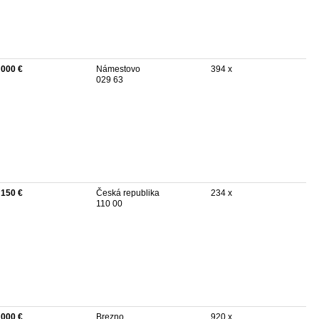
 000 €
Námestovo
394 x
029 63
 150 €
Česká republika
234 x
110 00
 000 €
Brezno
920 x