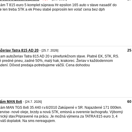
ám T 815 euro 5 komplet súprava Hr epsilon 165 auto v stave nasadiť do
e len treba STK a ek Pneu slabé poprosím len volať cena bez dph
žeriav Tatra 815 AD 20
25
- [25.7. 2026]
am autožeriav Tatra 815 AD 20 v plnefunkčnom stave. Platné EK, STK, RS.
 predné pneu, zadné 50%, malý hak, krakorec. Žeriav v každodennom
dení. Dôvod predaja-potrebujeme väčší. Cena dohodou
dám MAN 8x6
60
- [24.7. 2026]
ám MAN TGS 8x6 35.440 r.v.6/2010 Zakúpené v SR. Najazdené 171 000km.
ervise- nové oleje, brzdy a nová STK, emisná a overenie tachografu. Výborný
nický stav.Pripravené na prácu. Je možná výmena za TATRA 815 euro 3, 4
 váš doplatok. Na sms nereagujem.