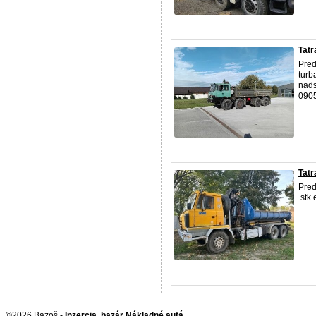
Tatr
Pred
turb
nads
090
Tatr
Pred
.stk
©2026 Bazoš -
Inzercia, bazár Nákladné autá