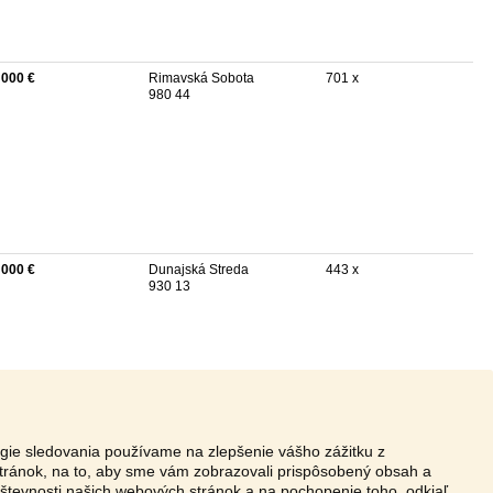
 000 €
Rimavská Sobota
701 x
980 44
 000 €
Dunajská Streda
443 x
930 13
ógie sledovania používame na zlepšenie vášho zážitku z
tránok, na to, aby sme vám zobrazovali prispôsobený obsah a
vštevnosti našich webových stránok a na pochopenie toho, odkiaľ