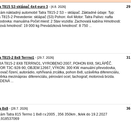
a T815 S3 sklápač 4x4 euro 3
29
- [4.8. 2026]
ám nákladný automobil Tatra T815-2 S3 – sklápač. Základné údaje: Typ:
a T815-2 Prevedenie: sklápač (S3) Pohon: 4x4 Motor: Tatra Palivo: nafta
odovka: manuálna Počet miest: 2 Stav vozidla: Zachovalá kabína Hmotnosti:
ová hmotnosť: 19 000 kg Prevádzková hmotnosť: 8 750 ...
a T815-2 8x8 Terrno1
31
- [29.7. 2026]
RA T815​-2 8X8 TERRNO1,​ VYROBENO 2007,​ POHON 8X8,​ SKLÁPĚČ.
OR T3C-928-90, OBJEM:12667, VÝKON: 300 KW. manuální převodovka,
lovač řízení, autorádio, vyhřívaná zrcátka, pohon 8x8, uzávěrka diferenciálu,
ěrka mezináprav. diferenciálu, pérování ocel, tachograf, motorová brzda.
DENÁ ...
a 8x8
36
- [28.7. 2026]
ám Tatra 815 Terrno 1 8x8 r.v.2005 , 356 350km , tk/ek do 19.2.2027
1918537069