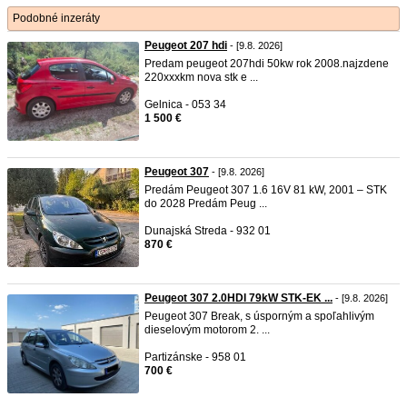
Podobné inzeráty
Peugeot 207 hdi
- [9.8. 2026]
Predam peugeot 207hdi 50kw rok 2008.najzdene
220xxxkm nova stk e ...
Gelnica - 053 34
1 500 €
Peugeot 307
- [9.8. 2026]
Predám Peugeot 307 1.6 16V 81 kW, 2001 – STK
do 2028 Predám Peug ...
Dunajská Streda - 932 01
870 €
Peugeot 307 2.0HDI 79kW STK-EK ...
- [9.8. 2026]
Peugeot 307 Break, s úsporným a spoľahlivým
dieselovým motorom 2. ...
Partizánske - 958 01
700 €