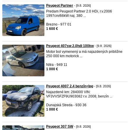
Peugeot Partner
- [9.8. 2026]
Predam Peugeot Partner 2.0 HDi, r.v.2006
1997cm/66kW naj. 380 ...
Brezno - 977 01
1 600 €
Peugeot 407sw 2.0hdi 100kw
- [9.8. 2026]
Motor bol vymenený a má najazdených približne
250 000 km motorick ...
Nitra - 949 11
1 000 €
Peugeot 4007 2.4 benzín+lpg
- [9.8. 2026]
Najazdené km: 284000 VIN:
VF3VVSFZF9U903082 r.v. 2008, benzín ...
Dunajská Streda - 930 36
1 000 €
Peugeot 307 SW
- [9.8. 2026]