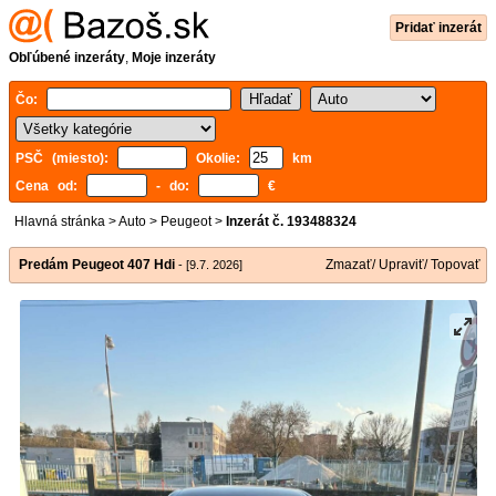
Pridať inzerát
Obľúbené inzeráty
,
Moje inzeráty
Čo:
PSČ (miesto):
Okolie:
km
Cena od:
- do:
€
Hlavná stránka
>
Auto
>
Peugeot
>
Inzerát č. 193488324
Predám Peugeot 407 Hdi
Zmazať/ Upraviť/ Topovať
- [9.7. 2026]