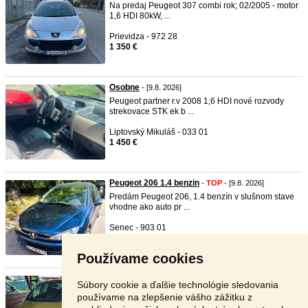
Na predaj Peugeot 307 combi rok; 02/2005 - motor
1,6 HDI 80kW, ...
Prievidza - 972 28
1 350 €
Osobne
- [9.8. 2026]
Peugeot partner r.v 2008 1,6 HDI nové rozvody
strekovace STK ek b ...
Liptovský Mikuláš - 033 01
1 450 €
Peugeot 206 1.4 benzin
-
TOP
- [9.8. 2026]
Predám Peugeot 206, 1.4 benzín v slušnom stave
vhodne ako auto pr ...
Senec - 903 01
1 250 €
Používame cookies
Peugeot 307 benzin 1.6 manual
- [9.8. 2026]
Súbory cookie a ďalšie technológie sledovania
spolahlivy motor 1.6 benzin, 80 kW, rok 2002
používame na zlepšenie vášho zážitku z
zanovna STK a EK do ...