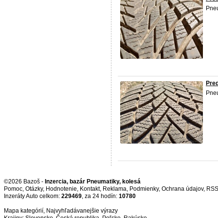
Pneu
Pred
Pneu
©2026 Bazoš -
Inzercia, bazár Pneumatiky, kolesá
Pomoc
,
Otázky
,
Hodnotenie
,
Kontakt
,
Reklama
,
Podmienky
,
Ochrana údajov
,
RS
Inzeráty Auto celkom:
229469
, za 24 hodín:
10780
Mapa kategórií
,
Najvyhľadávanejšie výrazy
Krajiny:
Slovensko
,
Česká republika
,
Poľsko
,
Rakúsko