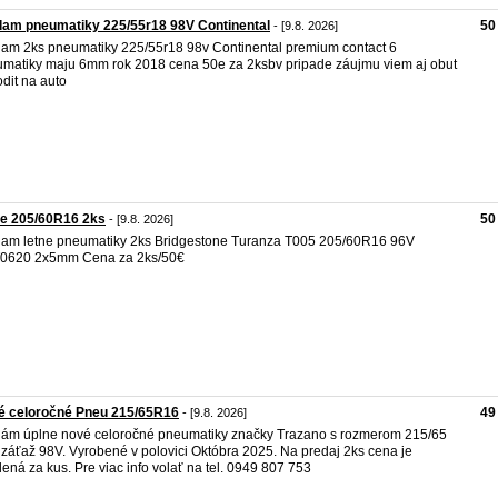
am pneumatiky 225/55r18 98V Continental
50
- [9.8. 2026]
am 2ks pneumatiky 225/55r18 98v Continental premium contact 6
matiky maju 6mm rok 2018 cena 50e za 2ksbv pripade záujmu viem aj obut
dit na auto
ne 205/60R16 2ks
50
- [9.8. 2026]
am letne pneumatiky 2ks Bridgestone Turanza T005 205/60R16 96V
0620 2x5mm Cena za 2ks/50€
é celoročné Pneu 215/65R16
49
- [9.8. 2026]
ám úplne nové celoročné pneumatiky značky Trazano s rozmerom 215/65
záťaž 98V. Vyrobené v polovici Októbra 2025. Na predaj 2ks cena je
ená za kus. Pre viac info volať na tel. 0949 807 753