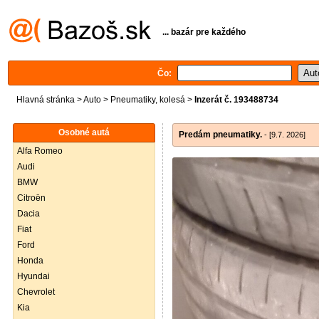
... bazár pre každého
Čo:
Hlavná stránka
>
Auto
>
Pneumatiky, kolesá
>
Inzerát č. 193488734
Osobné autá
Predám pneumatiky.
- [9.7. 2026]
Alfa Romeo
Audi
BMW
Citroën
Dacia
Fiat
Ford
Honda
Hyundai
Chevrolet
Kia