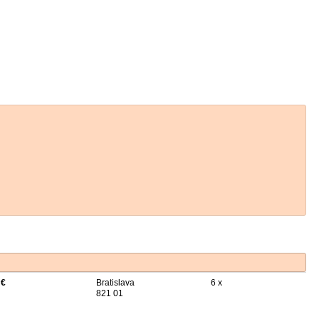
 €
Bratislava
6 x
821 01