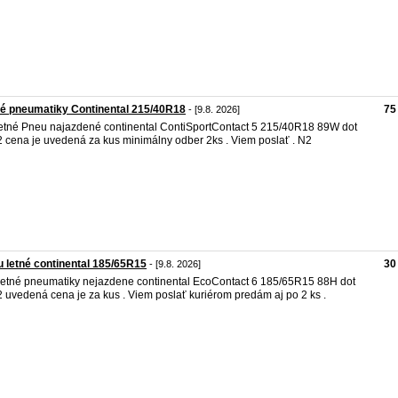
é pneumatiky Continental 215/40R18
75
- [9.8. 2026]
letné Pneu najazdené continental ContiSportContact 5 215/40R18 89W dot
 cena je uvedená za kus minimálny odber 2ks . Viem poslať . N2
 letné continental 185/65R15
30
- [9.8. 2026]
letné pneumatiky nejazdene continental EcoContact 6 185/65R15 88H dot
 uvedená cena je za kus . Viem poslať kuriérom predám aj po 2 ks .