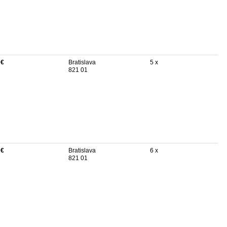
 €
Bratislava
5 x
821 01
 €
Bratislava
6 x
821 01