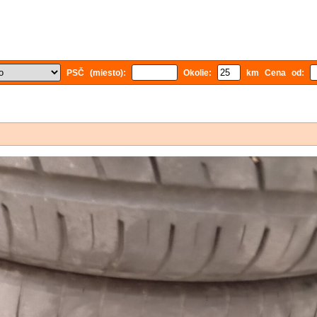
PSČ (miesto):
Okolie:
km Cena od: