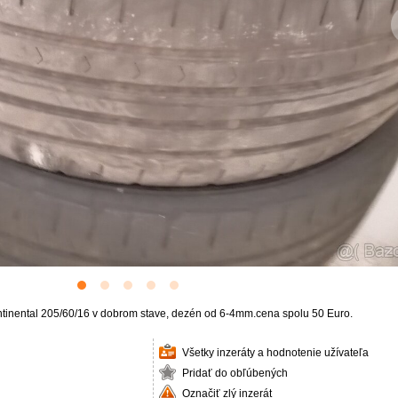
inental 205/60/16 v dobrom stave, dezén od 6-4mm.cena spolu 50 Euro.
Všetky inzeráty a hodnotenie užívateľa
Pridať do obľúbených
Označiť zlý inzerát