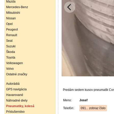
Mazda
Mercedes-Benz
Mitsubishi
Nissan
Opel
Peugeot
Renault
Seat
Suzuki
Škoda
Toyota
Volkswagen
Volvo
Ostatné značky
Autorádiá
GPS navigácia
Predám sedem kusov pneumatík Cont
Havarované
Meno:
Josef
Náhradné diely
Pneumatiky, kolesá
Telefón:
091... zobraz číslo
Príslušenstvo