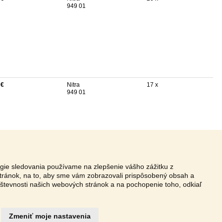
949 01
 €
Nitra
17 x
949 01
ógie sledovania používame na zlepšenie vášho zážitku z
tránok, na to, aby sme vám zobrazovali prispôsobený obsah a
vštevnosti našich webových stránok a na pochopenie toho, odkiaľ
Zmeniť moje nastavenia