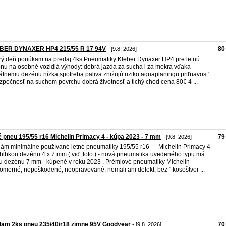
BER DYNAXER HP4 215/55 R 17 94V
80
- [9.8. 2026]
ý deň ponúkam na predaj 4ks Pneumatiky Kleber Dynaxer HP4 pre letnú
nu na osobné vozidlá výhody: dobrá jazda za sucha i za mokra vďaka
átnemu dezénu nízka spotreba paliva znižujú riziko aquaplaningu priľnavosť
zpečnosť na suchom povrchu dobrá životnosť a tichý chod cena 80€ 4 ...
é pneu 195/55 r16 Michelin Primacy 4 - kúpa 2023 - 7 mm
79
- [9.8. 2026]
ám minimálne používané letné pneumatiky 195/55 r16 --- Michelin Primacy 4
s hĺbkou dezénu 4 x 7 mm ( viď. foto ) - nová pneumatika uvedeného typu má
u dezénu 7 mm - kúpené v roku 2023 . Prémiové pneumatiky Michelin
omerné, nepoškodené, neopravované, nemali ani defekt, bez " kosoštvor ...
dam 2ks pneu 235/40/r18 zimne 95V Goodyear
70
- [9.8. 2026]