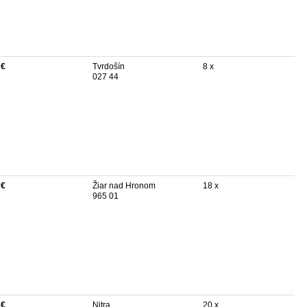
 €
Tvrdošín
8 x
027 44
 €
Žiar nad Hronom
18 x
965 01
 €
Nitra
20 x