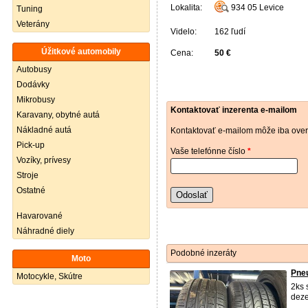
Lokalita:
934 05
Levice
Tuning
Veterány
Videlo:
162 ľudí
Úžitkové automobily
Cena:
50 €
Autobusy
Dodávky
Mikrobusy
Kontaktovať inzerenta e-mailom
Karavany, obytné autá
Nákladné autá
Kontaktovať e-mailom môže iba over
Pick-up
Vaše telefónne číslo
*
Vozíky, prívesy
Stroje
Ostatné
Odoslať
Havarované
Náhradné diely
Podobné inzeráty
Moto
Pneu
Motocykle, Skútre
2ks 
deze