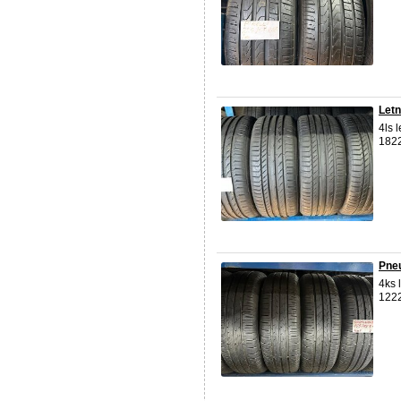
Letn
4ls 
1822
Pneu
4ks 
1222