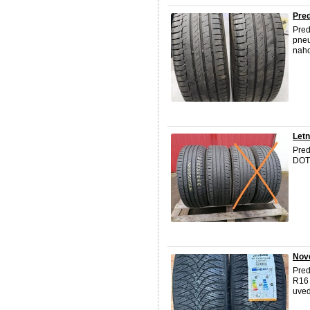
Pred
Pred
pneu
naho
Let
Pred
DOT
Nov
Pred
R16 
uved