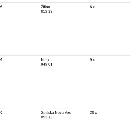
 €
Žilina
6 x
013 13
 €
Nitra
9 x
949 01
 €
Spišská Nová Ves
20 x
053 11