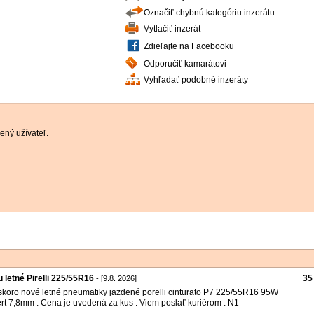
Označiť chybnú kategóriu inzerátu
Vytlačiť inzerát
Zdieľajte na Facebooku
Odporučiť kamarátovi
Vyhľadať podobné inzeráty
ený užívateľ.
 letné Pirelli 225/55R16
35
- [9.8. 2026]
skoro nové letné pneumatiky jazdené porelli cinturato P7 225/55R16 95W
rt 7,8mm . Cena je uvedená za kus . Viem poslať kuriérom . N1