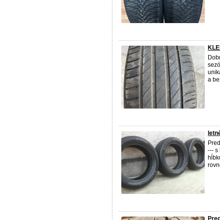
KLE
Dobr
sezó
unik
a be
letn
Pred
--- 
hĺbk
rovn
Pre