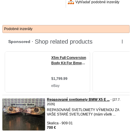
Vyhľadať podobné inzeráty
Podobné inzeráty
Repasované svetlomety BMW X5 E ...
- [27.7.
2026]
REPASOVANÉ SVETLOMETY VÝMENOU ZA
VAŠE STARÉ SVETLOMETY (mám všetk ...
Skalica - 909 01
700 €