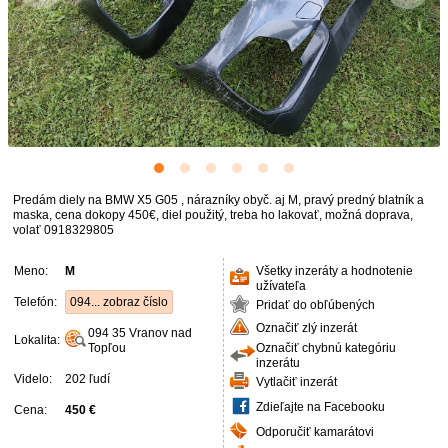
Predám diely na BMW X5 G05 , nárazníky obyč. aj M, pravý predný blatník a
maska, cena dokopy 450€, diel použitý, treba ho lakovať, možná doprava,
volať 0918329805
Meno:
M
Všetky inzeráty a hodnotenie
užívateľa
Telefón:
094... zobraz číslo
Pridať do obľúbených
Označiť zlý inzerát
094 35
Vranov nad
Lokalita:
Topľou
Označiť chybnú kategóriu
inzerátu
Videlo:
202 ľudí
Vytlačiť inzerát
Zdieľajte na Facebooku
Cena:
450 €
Odporučiť kamarátovi