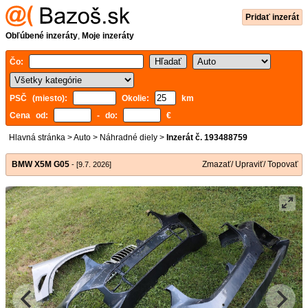
Pridať inzerát
Obľúbené inzeráty
,
Moje inzeráty
Čo:
PSČ (miesto):
Okolie:
km
Cena od:
- do:
€
Hlavná stránka
>
Auto
>
Náhradné diely
>
Inzerát č. 193488759
BMW X5M G05
Zmazať/ Upraviť/ Topovať
- [9.7. 2026]