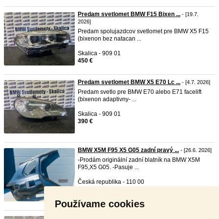
Predam svetlomet BMW F15 Bixen ...
- [19.7.
2026]
Predam spolujazdcov svetlomet pre BMW X5 F15
(bixenon bez natacan ...
Skalica - 909 01
450 €
Predam svetlomet BMW X5 E70 Lc ...
- [4.7. 2026]
Predam svetlo pre BMW E70 alebo E71 facelift
(bixenon adaptivny- ...
Skalica - 909 01
390 €
BMW X5M F95 X5 G05 zadní pravý ...
- [26.6. 2026]
-Prodám originální zadní blatník na BMW X5M
F95,X5 G05. -Pasuje ...
Česká republika - 110 00
660 €
Používame cookies
Predam/vymenim svetlo BMW X6 E ...
- [19.6.