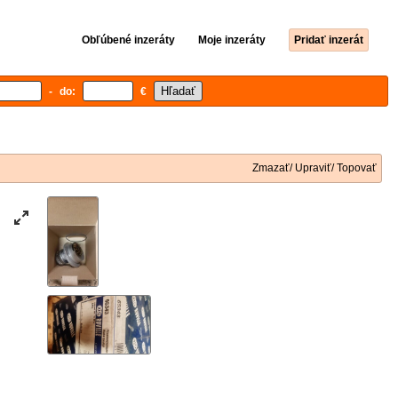
Obľúbené inzeráty
Moje inzeráty
Pridať inzerát
- do:
€
Zmazať/ Upraviť/ Topovať