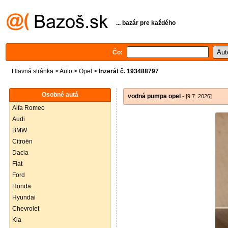
... bazár pre každého
Čo:
Hlavná stránka
>
Auto
>
Opel
>
Inzerát č. 193488797
Osobné autá
vodná pumpa opel
- [9.7. 2026]
Alfa Romeo
Audi
BMW
Citroën
Dacia
Fiat
Ford
Honda
Hyundai
Chevrolet
Kia