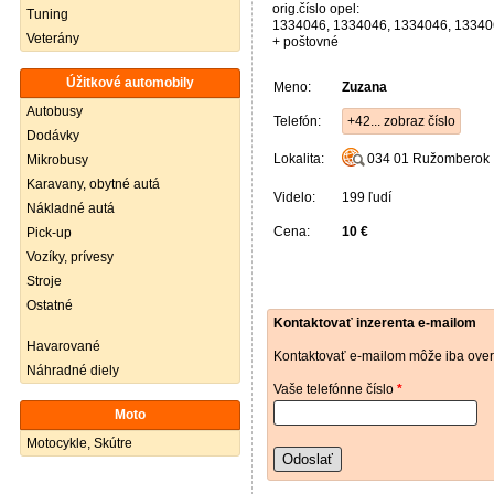
orig.číslo opel:
Tuning
1334046, 1334046, 1334046, 13340
Veterány
+ poštovné
Úžitkové automobily
Meno:
Zuzana
Autobusy
Telefón:
+42... zobraz číslo
Dodávky
Lokalita:
034 01
Ružomberok
Mikrobusy
Karavany, obytné autá
Videlo:
199 ľudí
Nákladné autá
Cena:
10 €
Pick-up
Vozíky, prívesy
Stroje
Ostatné
Kontaktovať inzerenta e-mailom
Havarované
Kontaktovať e-mailom môže iba over
Náhradné diely
Vaše telefónne číslo
*
Moto
Motocykle, Skútre
Odoslať