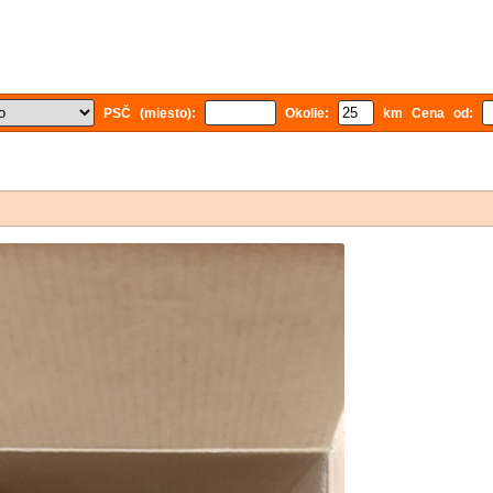
PSČ (miesto):
Okolie:
km Cena od: