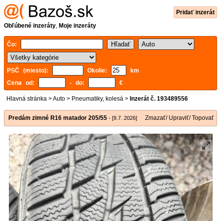
Pridať inzerát
Obľúbené inzeráty
,
Moje inzeráty
Čo:
PSČ (miesto):
Okolie:
km
Cena od:
- do:
€
Hlavná stránka
>
Auto
>
Pneumatiky, kolesá
>
Inzerát č. 193489556
Predám zimné R16 matador 205/55
Zmazať/ Upraviť/ Topovať
- [9.7. 2026]