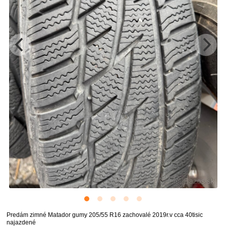
Predám zimné Matador gumy 205/55 R16 zachovalé 2019r.v cca 40tisic
najazdené