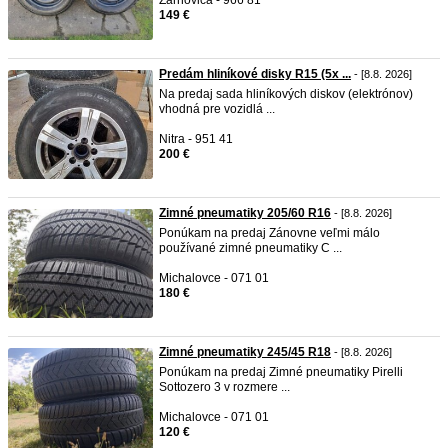
Žarnovica - 966 81
149 €
Predám hliníkové disky R15 (5x ...
- [8.8. 2026]
Na predaj sada hliníkových diskov (elektrónov)
vhodná pre vozidlá ...
Nitra - 951 41
200 €
Zimné pneumatiky 205/60 R16
- [8.8. 2026]
Ponúkam na predaj Zánovne veľmi málo
používané zimné pneumatiky C ...
Michalovce - 071 01
180 €
Zimné pneumatiky 245/45 R18
- [8.8. 2026]
Ponúkam na predaj Zimné pneumatiky Pirelli
Sottozero 3 v rozmere ...
Michalovce - 071 01
120 €