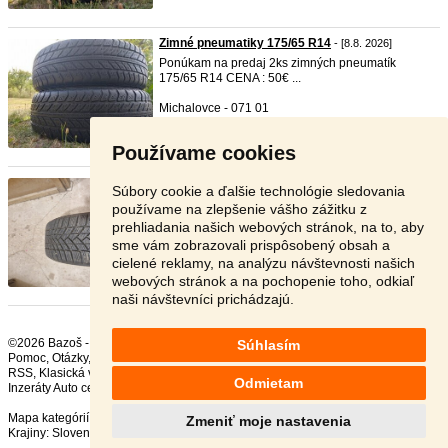
Zimné pneumatiky 175/65 R14
- [8.8. 2026]
Ponúkam na predaj 2ks zimných pneumatík
175/65 R14 CENA : 50€ ...
Michalovce - 071 01
50 €
Používame cookies
4 ks zimné pneu 205/55R16
- [8.8. 2026]
Súbory cookie a ďalšie technológie sledovania
Predám 4 ks zimné pneu 205/55R16 Matador na
používame na zlepšenie vášho zážitku z
plechových diskoch 5x ...
prehliadania našich webových stránok, na to, aby
sme vám zobrazovali prispôsobený obsah a
Košice - 040 23
cielené reklamy, na analýzu návštevnosti našich
110 €
webových stránok a na pochopenie toho, odkiaľ
naši návštevníci prichádzajú.
©2026 Bazoš -
Inzercia, bazár Pneumatiky, kolesá
Súhlasím
Pomoc
,
Otázky
,
Hodnotenie
,
Kontakt
,
Reklama
,
Podmienky
,
Ochrana údajov
,
RSS
,
Odmietam
Inzeráty Auto celkom:
231607
, za 24 hodín:
11003
Mapa kategórií
,
Najvyhľadávanejšie výrazy
Zmeniť moje nastavenia
Krajiny:
Slovensko
,
Česká republika
,
Poľsko
,
Rakúsko