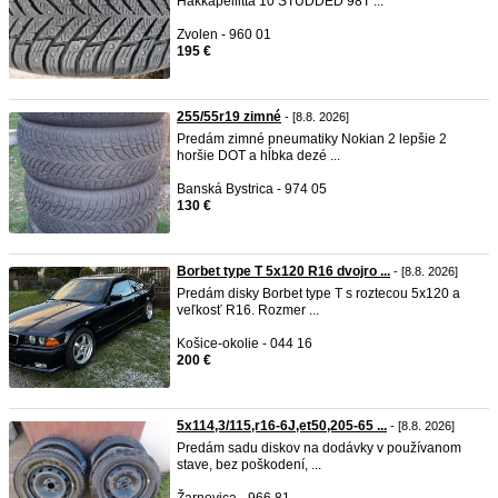
Hakkapeliitta 10 STUDDED 98T ...
Zvolen - 960 01
195 €
255/55r19 zimné
- [8.8. 2026]
Predám zimné pneumatiky Nokian 2 lepšie 2
horšie DOT a hĺbka dezé ...
Banská Bystrica - 974 05
130 €
Borbet type T 5x120 R16 dvojro ...
- [8.8. 2026]
Predám disky Borbet type T s roztecou 5x120 a
veľkosť R16. Rozmer ...
Košice-okolie - 044 16
200 €
5x114,3/115,r16-6J,et50,205-65 ...
- [8.8. 2026]
Predám sadu diskov na dodávky v používanom
stave, bez poškodení, ...