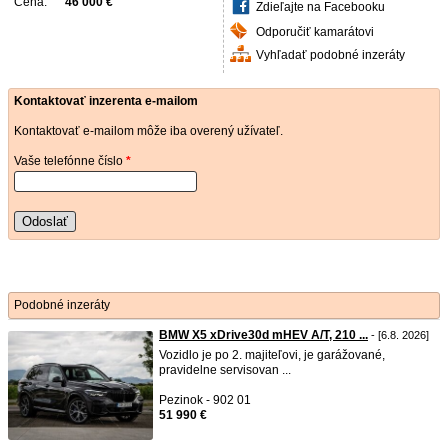
Cena:
46 000 €
Zdieľajte na Facebooku
Odporučiť kamarátovi
Vyhľadať podobné inzeráty
Kontaktovať inzerenta e-mailom
Kontaktovať e-mailom môže iba overený užívateľ.
Vaše telefónne číslo
*
Odoslať
Podobné inzeráty
BMW X5 xDrive30d mHEV A/T, 210 ...
- [6.8. 2026]
Vozidlo je po 2. majiteľovi, je garážované,
pravidelne servisovan ...
Pezinok - 902 01
51 990 €