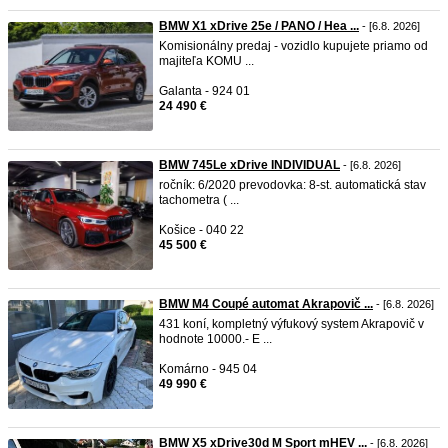
BMW X1 xDrive 25e / PANO / Hea ...
- [6.8. 2026]
Komisionálny predaj - vozidlo kupujete priamo od
majiteľa KOMU ...
Galanta - 924 01
24 490 €
BMW 745Le xDrive INDIVIDUAL
- [6.8. 2026]
ročník: 6/2020 prevodovka: 8-st. automatická stav
tachometra ( ...
Košice - 040 22
45 500 €
BMW M4 Coupé automat Akrapovič ...
- [6.8. 2026]
431 koní, kompletný výfukový system Akrapovič v
hodnote 10000.- E ...
Komárno - 945 04
49 990 €
BMW X5 xDrive30d M Sport mHEV ...
- [6.8. 2026]