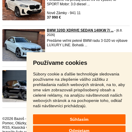
SPORT Motor: 3.0 diesel ...
Nové Zámky - 941 11
37 990 €
BMW 320D XDRIVE SEDAN 140KW 7/ ...
- [6.8.
2026]
Predáme veľmi pekné BMW radu 3 G20 vo výbave
LUXURY LINE. Bohatá ...
Nové Zámky - 941 11
27 990 €
Používame cookies
BMW X5 xDrive30d mHEV A/T 2022 ...
- [6.8. 2026]
Súbory cookie a ďalšie technológie sledovania
Technické údaje r. v. : 04/22, 2993cm³, 210kW
používame na zlepšenie vášho zážitku z
(286PS), Generácia ...
prehliadania našich webových stránok, na to, aby
sme vám zobrazovali prispôsobený obsah a
Bratislava - 821 09
cielené reklamy, na analýzu návštevnosti našich
41 990 €
webových stránok a na pochopenie toho, odkiaľ
naši návštevníci prichádzajú.
©2026 Bazoš -
Inzercia, bazár BMW
Súhlasím
Pomoc
,
Otázky
,
Hodnotenie
,
Kontakt
,
Reklama
,
Podmienky
,
Ochrana údajov
,
RSS
,
Odmietam