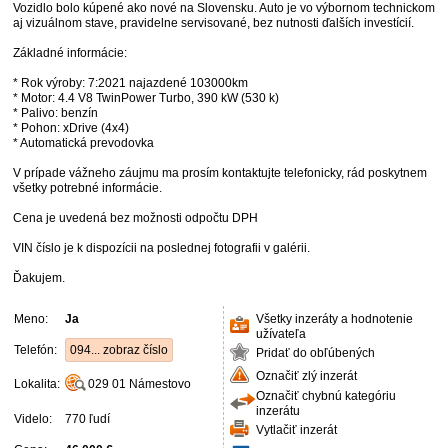
Vozidlo bolo kúpené ako nové na Slovensku. Auto je vo výbornom technickom
aj vizuálnom stave, pravidelne servisované, bez nutnosti ďalších investícií.
Základné informácie:
* Rok výroby: 7:2021 najazdené 103000km
* Motor: 4.4 V8 TwinPower Turbo, 390 kW (530 k)
* Palivo: benzín
* Pohon: xDrive (4x4)
* Automatická prevodovka
V prípade vážneho záujmu ma prosím kontaktujte telefonicky, rád poskytnem
všetky potrebné informácie.
Cena je uvedená bez možnosti odpočtu DPH
VIN číslo je k dispozícii na poslednej fotografii v galérii.
Ďakujem.
Meno:
Ja
Všetky inzeráty a hodnotenie
užívateľa
Telefón:
094... zobraz číslo
Pridať do obľúbených
Označiť zlý inzerát
Lokalita:
029 01
Námestovo
Označiť chybnú kategóriu
inzerátu
Videlo:
770 ľudí
Vytlačiť inzerát