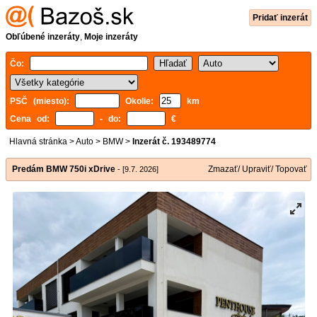
Pridať inzerát
Obľúbené inzeráty
,
Moje inzeráty
Čo:
PSČ (miesto):
Okolie:
km
Cena od:
- do:
€
Hlavná stránka
>
Auto
>
BMW
>
Inzerát č. 193489774
Predám BMW 750i xDrive
Zmazať/ Upraviť/ Topovať
- [9.7. 2026]