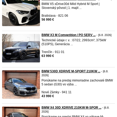
BMW X5 xDrive30d Mild Hybrid M Sport |
Slovenský pôvod | 1. majit ...
Bratislava - 821 06
56 990 €
BMW X3 M Competition / PO SERV ...
- [6.8. 2026]
Technické údaje r. v. : 07/22, 2993cm³, 375kW
(510PS), Generácia ...
Trenčín - 911 01
63 990 €
BMW 530D XDRIVE M-SPORT 210KW ...
- [6.8.
2026]
Ponúkame na predaj mimoriadne zachovalé BMW
5 sedan (G30) vo výba ...
Nové Zámky - 941 11
43 990 €
BMW X4 30D XDRIVE 210KW M-SPOR ...
- [6.8.
2026]
Ponúkame na predaj BMW X4 vo výbave M-