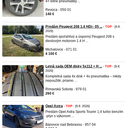
4× letné pneumatiky ...
Revúca - 050 01
140 €
Predám Peugeot 208 1.4 HDi– 05 ...
-
TOP
- [9.8.
2026]
Predám spoľahlivý a úsporný Peugeot 208 s
dieslovým motorom 1.4 H ...
Michalovce - 071 01
4 100 €
Letná sada OEM disky 5x112 + H ...
-
TOP
- [9.8.
2026]
Kompletná sada 4x disk + 4x pneumatika – nikdy
nepoužité, priamo ...
Rimavská Sobota - 979 01
260 €
Opel Astra
-
TOP
- [9.8. 2026]
Predám Opel Astra Sports Tourer 1,4 turbo benzím
-plyn s výkonom ...
Bánovce nad Bebravou - 957 04