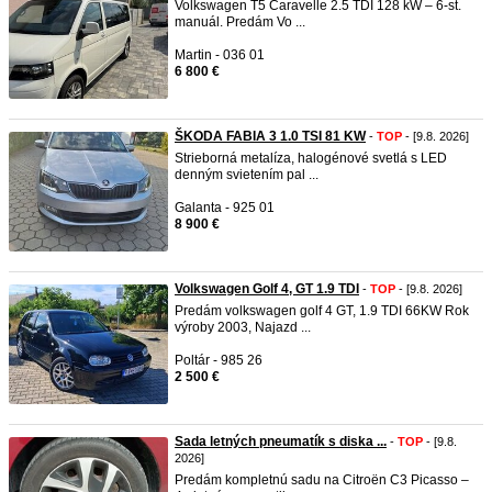
Volkswagen T5 Caravelle 2.5 TDI 128 kW – 6-st.
manuál. Predám Vo ...
Martin - 036 01
6 800 €
ŠKODA FABIA 3 1.0 TSI 81 KW
-
TOP
- [9.8. 2026]
Strieborná metalíza, halogénové svetlá s LED
denným svietením pal ...
Galanta - 925 01
8 900 €
Volkswagen Golf 4, GT 1.9 TDI
-
TOP
- [9.8. 2026]
Predám volkswagen golf 4 GT, 1.9 TDI 66KW Rok
výroby 2003, Najazd ...
Poltár - 985 26
2 500 €
Sada letných pneumatík s diska ...
-
TOP
- [9.8.
2026]
Predám kompletnú sadu na Citroën C3 Picasso –