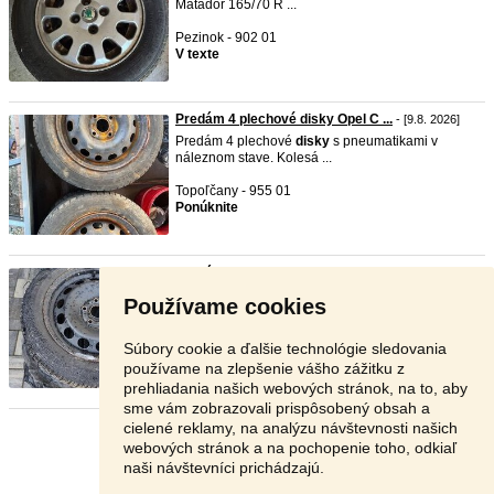
Matador 165/70 R ...
Pezinok - 902 01
V texte
Predám 4 plechové disky Opel C ...
- [9.8. 2026]
Predám 4 plechové
disky
s pneumatikami v
náleznom stave. Kolesá ...
Topoľčany - 955 01
Ponúknite
Predám disky 5x112 R16 so zimn ...
- [9.8. 2026]
Dobrý deň, mám na predaj originál
disky
vw
Používame cookies
plechové, R16, 5x112 o ...
Bánovce nad Bebravou - 956 54
Súbory cookie a ďalšie technológie sledovania
50 €
používame na zlepšenie vášho zážitku z
prehliadania našich webových stránok, na to, aby
sme vám zobrazovali prispôsobený obsah a
cielené reklamy, na analýzu návštevnosti našich
Stránka:
1
2
3
Ďalšia
webových stránok a na pochopenie toho, odkiaľ
naši návštevníci prichádzajú.