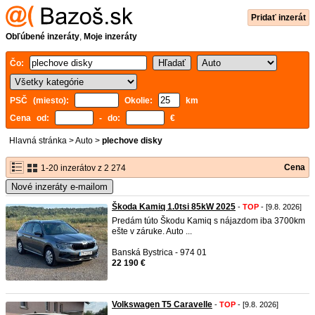
Pridať inzerát
Obľúbené inzeráty
,
Moje inzeráty
Čo:
PSČ (miesto):
Okolie:
km
Cena od:
- do:
€
Hlavná stránka
>
Auto
>
plechove disky
Cena
1-20 inzerátov z 2 274
Nové inzeráty e-mailom
Škoda Kamiq 1.0tsi 85kW 2025
-
TOP
- [9.8. 2026]
Predám túto Škodu Kamiq s nájazdom iba 3700km
ešte v záruke. Auto ...
Banská Bystrica - 974 01
22 190 €
Volkswagen T5 Caravelle
-
TOP
- [9.8. 2026]