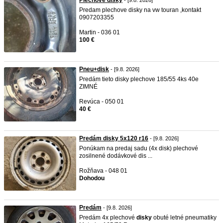
Plechove disky
- [9.8. 2026]
Predam plechove disky na vw touran ,kontakt
0907203355
Martin - 036 01
100 €
Pneu+disk
- [9.8. 2026]
Predám tieto disky plechove 185/55 4ks 40e
ZIMNÉ
Revúca - 050 01
40 €
Predám disky 5x120 r16
- [9.8. 2026]
Ponúkam na predaj sadu (4x disk) plechové
zosilnené dodávkové dis ...
Rožňava - 048 01
Dohodou
Predám
- [9.8. 2026]
Predám 4x plechové
disky
obuté letné pneumatiky