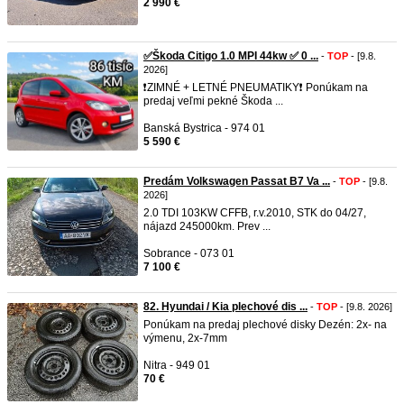
2 990 €
✅Škoda Citigo 1.0 MPI 44kw ✅ 0 ...
-
TOP
- [9.8.
2026]
❗ZIMNÉ + LETNÉ PNEUMATIKY❗ Ponúkam na
predaj veľmi pekné Škoda ...
Banská Bystrica - 974 01
5 590 €
Predám Volkswagen Passat B7 Va ...
-
TOP
- [9.8.
2026]
2.0 TDI 103KW CFFB, r.v.2010, STK do 04/27,
nájazd 245000km. Prev ...
Sobrance - 073 01
7 100 €
82. Hyundai / Kia plechové dis ...
-
TOP
- [9.8. 2026]
Ponúkam na predaj plechové disky Dezén: 2x- na
výmenu, 2x-7mm
Nitra - 949 01
70 €