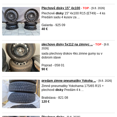
Plechové disky 15" 4x100
-
TOP
- [9.8. 2026]
Plechové
disky
15" 4x100 R15 (ET49) – 4 ks
Predám sadu 4 kusov za ...
Galanta - 925 09
40 €
plechove disky 5x112 na zimnyc ...
-
TOP
- [9.8.
2026]
sada plechovy diskov 4ks zimne gumy su v
dobrom stave
Poprad - 058 01
90 €
predam zimne pneumatiky Yokoha ...
- [9.8. 2026]
Zimné pneumatiky Yokohama 175/65 R15 +
plechové
disky
Predám 4 k ...
Bratislava - 821 08
120 €