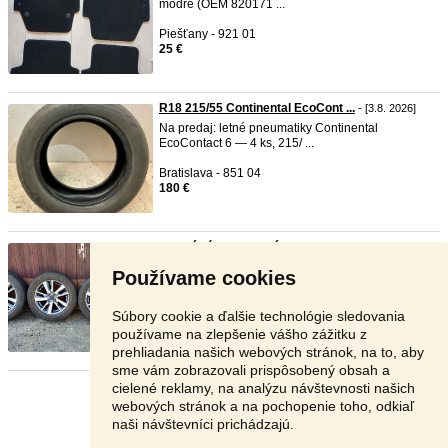
modré (OEM 820171 ...
Piešťany - 921 01
25 €
R18 215/55 Continental EcoCont ...
- [3.8. 2026]
Na predaj: letné pneumatiky Continental
EcoContact 6 — 4 ks, 215/ ...
Bratislava - 851 04
180 €
originální ALU kolesá nissan 4 ...
- [3.8. 2026]
Prodám originální ALU kolesá nissan (číslo dílu:
Používame cookies
2K955FA1A, 2K95- ...
Česká republika - 110 00
Súbory cookie a ďalšie technológie sledovania
470 €
používame na zlepšenie vášho zážitku z
prehliadania našich webových stránok, na to, aby
sme vám zobrazovali prispôsobený obsah a
cielené reklamy, na analýzu návštevnosti našich
Stránka:
1
2
3
Ďalšia
webových stránok a na pochopenie toho, odkiaľ
naši návštevníci prichádzajú.