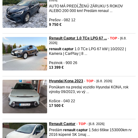
2026]
AUTO MÁ PREDĹŽENÚ ZÁRUKU 5 ROKOV
ALEBO 200 000 km! Predám renaul ...
Prešov - 082 12
9 750 €
Renault Captur 1.0 TCe LPG 67 ...
-
TOP
- [6.8.
2026]
renault
captur
1.0 TCe LPG 67 kW | 10/2022 |
Kamera | CarPlay | 8 ...
Pezinok - 900 26
13 399 €
Hyundai Kona 2023
-
TOP
- [6.8. 2026]
Ponúkam na predaj vozidlo Hyundai KONA, rok
výroby 09/2023, vo vý ...
Košice - 040 22
17 500 €
Renault Captur
-
TOP
- [6.8. 2026]
Predám
renault
captur
1.5dci 66kw 153000km rv
2016 kúpené SK 1maj ...