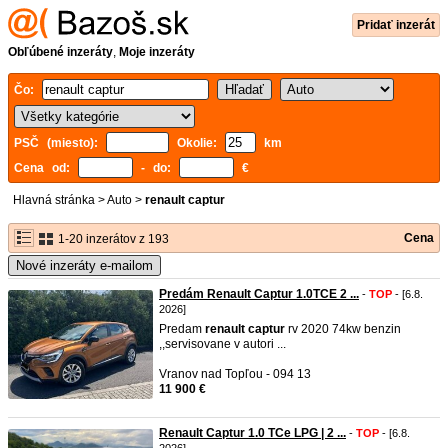
Pridať inzerát
Obľúbené inzeráty
,
Moje inzeráty
Čo:
PSČ (miesto):
Okolie:
km
Cena od:
- do:
€
Hlavná stránka
>
Auto
>
renault captur
Cena
1-20 inzerátov z 193
Nové inzeráty e-mailom
Predám Renault Captur 1.0TCE 2 ...
-
TOP
- [6.8.
2026]
Predam
renault
captur
rv 2020 74kw benzin
,,servisovane v autori ...
Vranov nad Topľou - 094 13
11 900 €
Renault Captur 1.0 TCe LPG | 2 ...
-
TOP
- [6.8.