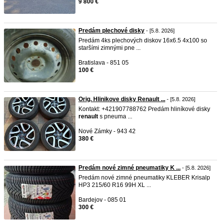
9 800 €
Predám plechové disky
- [5.8. 2026]
Predám 4ks plechových diskov 16x6.5 4x100 so
staršími zimnými pne ...
Bratislava - 851 05
100 €
Orig. Hlinikove disky Renault ...
- [5.8. 2026]
Kontakt: +421907788762 Predám hliníkové disky
renault
s pneuma ...
Nové Zámky - 943 42
380 €
Predám nové zimné pneumatiky K ...
- [5.8. 2026]
Predám nové zimné pneumatiky KLEBER Krisalp
HP3 215/60 R16 99H XL ...
Bardejov - 085 01
300 €