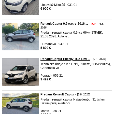
Liptovský Mikuláš - 031 01
6 900 €
Renault Captur 0.9 tce,rv:2016 ...
-
TOP
- [6.8.
2026]
Predám
renault
captur
0.9 tce 66kw STK/EK:
21.03.2028. Auto je ...
Hurbanovo - 947 01
5 800 €
Renault Captur Energy TCe Limi ...
- [5.8. 2026]
Technické údaje r. v. : 11/19, 898cm³, 66kW (90PS),
Generácia vo ...
Poprad - 059 21
9 499 €
Predám Renault Captur
- [5.8. 2026]
Predám
renault
captur
.Najazdených 31 tis km.
Dátum prvej evidenci ...
Martin - 036 01