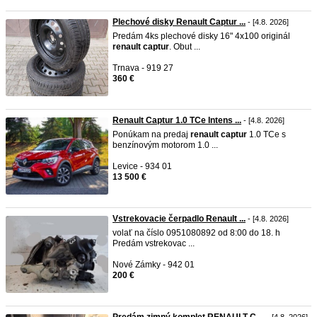
Plechové disky Renault Captur ...
- [4.8. 2026]
Predám 4ks plechové disky 16" 4x100 originál
renault
captur
. Obut ...
Trnava - 919 27
360 €
Renault Captur 1.0 TCe Intens ...
- [4.8. 2026]
Ponúkam na predaj
renault
captur
1.0 TCe s
benzínovým motorom 1.0 ...
Levice - 934 01
13 500 €
Vstrekovacie čerpadlo Renault ...
- [4.8. 2026]
volať na číslo 0951080892 od 8:00 do 18. h
Predám vstrekovac ...
Nové Zámky - 942 01
200 €