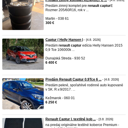
Predám zimný komplet RENAULT C ...
- [4.8. 2026]
Predám zimný komplet pre
renault
captur
E
Rozmer 205/60R16, rok v ...
Martin - 038 61
300 €
Captur ( Helly Hansen )
- [4.8. 2026]
Predám
renault
captur
edícia Helly Hansen 2015
0,9 Tce 106000k ...
Dunajská Streda - 930 52
6 400 €
Predám Renault Captur 0.9Tce 6 ...
- [4.8. 2026]
Predám pekné, spoľahlivé rodinné auto kupované
v SK. R.v.9/2017. ...
Kežmarok - 060 01
6 250 €
Renault Captur I. textilné kob ...
- [3.8. 2026]
na predaj originálne textilné koberce Premium -