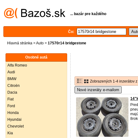
... bazár pre každého
Čo:
Hlavná stránka
>
Auto
>
17570r14 bridgestone
Osobné autá
Alfa Romeo
Audi
BMW
Zobrazených 1-4 inzerátov z
Citroën
Nové inzeráty e-mailom
Dacia
14"
Fiat
Pred
Ford
pne
Honda
majú
8rok
Hyundai
Chevrolet
Kia