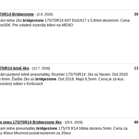
/70R14 Bridgestone
30
- [2.8. 2026]
ám letne 2ks
bridgestone
175/70R14 84T Dot1617 s 5.8mm dezenom. Cena
ks/30€. Pre ostatné inzeráty klikni na MENO
70/R14 letné 4ks
13
- [12.7. 2026]
ám jazdené letné pneumatiky. Rozmer 175/70/R14. 2ks sú Nexen. Dot 2020.
 6mm. Ďalšie 2ks sú
bridgestone
. Dot 2018. Majú 6,5mm. Cena je za kus.
osobný odber v Košiciach
e pneu 175/70R14 Bridgestone 4ks
40
- [29.6. 2026]
am letne pneumatiky
bridgestone
175/70 R14 hlbka dezenu 5mm. Cena za
y 40eur Moznost poslat kurierom za 20eur