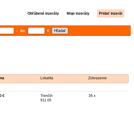
Obľúbené inzeráty
Moje inzeráty
Pridať inzerát
- do:
€
na
Lokalita
Zobrazenie
0 €
Trenčín
36 x
911 05