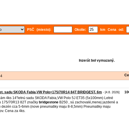
PSČ (miesto):
Okolie:
km Cena od:
Inzerát bol vymazaný.
Ce
 4
let. sadu SKODA Fabia,VW Polo+175/70R14 84T BRIDGEST. 6m
10
- [4.8. 2026]
ám 4ks 14"letnú sadu SKODA Fabia,VW Polo 5J ET35 (5x100mm) Letné
u 175/70R13 82T značky
bridgestone
B250 , sú zachovalé,menej jazdené a
 dezén cca 5-6mm (nove pneumatiky maju 8-8,5mm) Pneumatiky maju
ov. Cena za 4ks.