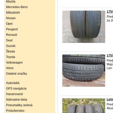
Mazda
Mercedes-Benz
175
Mitsubishi
Pred
Nissan
za 2
Opel
Peugeot
Renault
Seat
Suzuki
Škoda
175/
Toyota
Pred
Volkswagen
Majú
Volvo
Len 
Ostatné značky
Autorádiá
GPS navigácia
Havarované
Letn
Náhradné diely
Pred
Pneumatiky, kolesá
4kus
Príslušenstvo