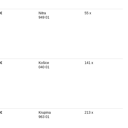
 €
Nitra
55 x
949 01
 €
Košice
141 x
040 01
 €
Krupina
213 x
963 01