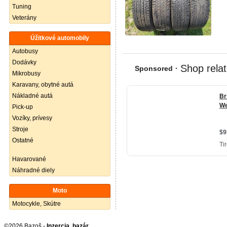
Tuning
Veterány
Úžitkové automobily
Autobusy
Dodávky
Mikrobusy
Karavany, obytné autá
Nákladné autá
Pick-up
Vozíky, prívesy
Stroje
Ostatné
Havarované
Náhradné diely
Moto
Motocykle, Skútre
©2026 Bazoš -
Inzercia, bazár