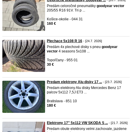
Celoročné pneumatiky Goodyear ...
- [26.7. 2026]
Predám celoročné pneumatiky
goodyear
vector
205/55 R16 91V. Tri p ...
Košice-okolie - 044 31
160 €
Plechace 5x108 R 16
- [24.7. 2026]
Predám 4x plechové disky s pneu
goodyear
vector
4 seasons 5x108 ...
Topoľčany - 955 01
30 €
Predam elektrony Alu disky 17 ...
- [23.7. 2026]
Predam elektrony Alu disky Mercedes Benz 17
palcov 5x112 7,5J ET3 ...
Bratislava - 851 10
180 €
Elektrony 17" 5x112 VW SKODA S ...
- [21.7. 2026]
Predam obute elektrony velmi zachovale, jazdene