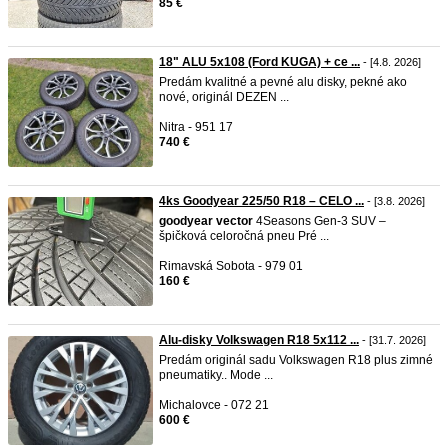
85 €
18" ALU 5x108 (Ford KUGA) + ce ...
- [4.8. 2026]
Predám kvalitné a pevné alu disky, pekné ako
nové, originál DEZEN ...
Nitra - 951 17
740 €
4ks Goodyear 225/50 R18 – CELO ...
- [3.8. 2026]
goodyear
vector
4Seasons Gen-3 SUV –
špičková celoročná pneu Pré ...
Rimavská Sobota - 979 01
160 €
Alu-disky Volkswagen R18 5x112 ...
- [31.7. 2026]
Predám originál sadu Volkswagen R18 plus zimné
pneumatiky.. Mode ...
Michalovce - 072 21
600 €