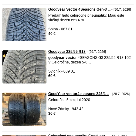
Goodyear Vector 4Seasons Gen-3 ...
- [30.7. 2026]
Predám tieto celoročne pneumatiky. Majú este
slušný dezén cca 4 m ...
Snina - 067 81
40 €
Goodyear 225/55 R18
- [29.7. 2026]
goodyear
vector
4SEASONS G3 225/55 R18 102
V Celoročné, dezén 5-6 ...
Svidník - 089 01
60 €
GoodYear vector4 seasons 245/4 ...
- [28.7. 2026]
Celoročne,5mm,dot 2020
Nové Zámky - 943 42
30 €