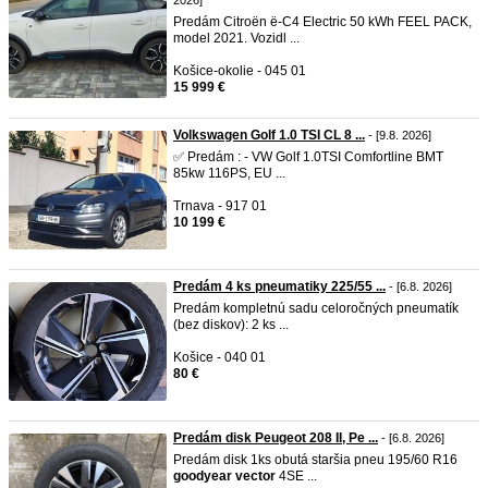
2026]
Predám Citroën ë-C4 Electric 50 kWh FEEL PACK,
model 2021. Vozidl ...
Košice-okolie - 045 01
15 999 €
Volkswagen Golf 1.0 TSI CL 8 ...
- [9.8. 2026]
✅ Predám : - VW Golf 1.0TSI Comfortline BMT
85kw 116PS, EU ...
Trnava - 917 01
10 199 €
Predám 4 ks pneumatiky 225/55 ...
- [6.8. 2026]
Predám kompletnú sadu celoročných pneumatík
(bez diskov): 2 ks ...
Košice - 040 01
80 €
Predám disk Peugeot 208 II, Pe ...
- [6.8. 2026]
Predám disk 1ks obutá staršia pneu 195/60 R16
goodyear
vector
4SE ...