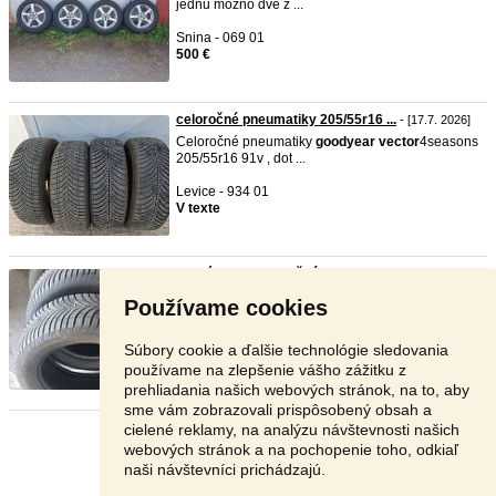
jednu mozno dve z ...
Snina - 069 01
500 €
celoročné pneumatiky 205/55r16 ...
- [17.7. 2026]
Celoročné pneumatiky
goodyear
vector
4seasons
205/55r16 91v , dot ...
Levice - 934 01
V texte
Predám 4ks.celoročné pneu good ...
- [17.7. 2026]
Predám 4ks.celoročné pneumatiky
goodyear
Používame cookies
vector
4seasons v rozmer ...
Pezinok - 900 01
Súbory cookie a ďalšie technológie sledovania
120 €
používame na zlepšenie vášho zážitku z
prehliadania našich webových stránok, na to, aby
sme vám zobrazovali prispôsobený obsah a
cielené reklamy, na analýzu návštevnosti našich
Stránka:
1
2
Ďalšia
webových stránok a na pochopenie toho, odkiaľ
naši návštevníci prichádzajú.