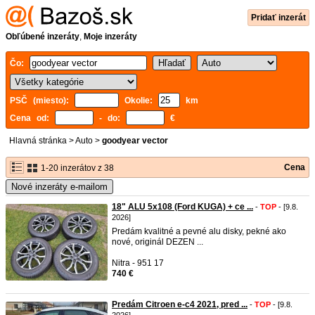
Pridať inzerát
Obľúbené inzeráty
,
Moje inzeráty
Čo:
PSČ (miesto):
Okolie:
km
Cena od:
- do:
€
Hlavná stránka
>
Auto
>
goodyear vector
Cena
1-20 inzerátov z 38
Nové inzeráty e-mailom
18" ALU 5x108 (Ford KUGA) + ce ...
-
TOP
- [9.8.
2026]
Predám kvalitné a pevné alu disky, pekné ako
nové, originál DEZEN ...
Nitra - 951 17
740 €
Predám Citroen e-c4 2021, pred ...
-
TOP
- [9.8.