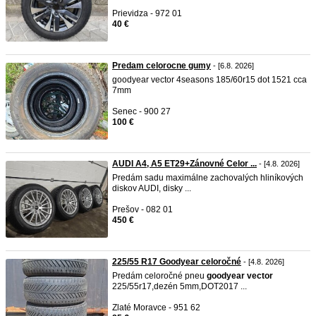
Prievidza - 972 01
40 €
Predam celorocne gumy
- [6.8. 2026]
goodyear vector 4seasons 185/60r15 dot 1521 cca
7mm
Senec - 900 27
100 €
AUDI A4, A5 ET29+Zánovné Celor ...
- [4.8. 2026]
Predám sadu maximálne zachovalých hliníkových
diskov AUDI, disky ...
Prešov - 082 01
450 €
225/55 R17 Goodyear celoročné
- [4.8. 2026]
Predám celoročné pneu
goodyear
vector
225/55r17,dezén 5mm,DOT2017 ...
Zlaté Moravce - 951 62