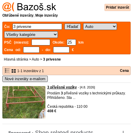
Pridať inzerát
Obľúbené inzeráty
,
Moje inzeráty
Čo:
PSČ (miesto):
Okolie:
km
Cena od:
- do:
€
Hlavná stránka
>
Auto
>
3 privesne
Cena
1-1 inzerátov z 1
Nové inzeráty e-mailom
3 přívěsné vozíky
- [4.8. 2026]
Prodám
3
přívěsné vozíky s technickými průkazy.
Přihlášeno. Sta ...
Česká republika - 110 00
408 €