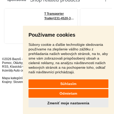
Používame cookies
Súbory cookie a ďalšie technológie sledovania
používame na zlepšenie vášho zážitku z
prehliadania našich webových stránok, na to, aby
sme vám zobrazovali prispôsobený obsah a
©2026 Bazoš -
Inzercia, bazár
cielené reklamy, na analýzu návštevnosti našich
Pomoc
,
Otázky
,
Hodnotenie
,
Kontakt
,
Reklama
,
Podmienky
,
Ochrana údajov
,
RSS
,
webových stránok a na pochopenie toho, odkiaľ
Inzeráty Auto celkom:
233291
, za 24 hodín:
12068
naši návštevníci prichádzajú.
Mapa kategórií
,
Najvyhľadávanejšie výrazy
Krajiny:
Slovensko
,
Česká republika
,
Poľsko
,
Rakúsko
Súhlasím
Odmietam
Zmeniť moje nastavenia