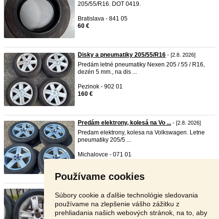
205/55/R16. DOT 0419.
Bratislava - 841 05
60 €
Disky a pneumatiky 205/55/R16
- [2.8. 2026]
Predám letné pneumatiky Nexen 205 / 55 / R16,
dezén 5 mm., na dis ...
Pezinok - 902 01
160 €
Predám elektrony, kolesá na Vo ...
- [2.8. 2026]
Predam elektrony, kolesa na Volkswagen. Letne
pneumatiky 205/5 ...
Michalovce - 071 01
120 €
Používame cookies
VW, Audi, Golf, Seat ALU dis ...
- [30.7. 2026]
Súbory cookie a ďalšie technológie sledovania
150 eur za všetky 4 kusy spolu. Predám VW,
používame na zlepšenie vášho zážitku z
Škoda, Audi, Golf, Se ...
prehliadania našich webových stránok, na to, aby