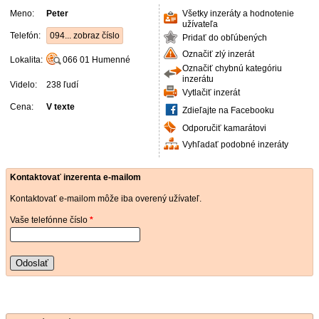
Meno:
Peter
Všetky inzeráty a hodnotenie
užívateľa
Telefón:
094... zobraz číslo
Pridať do obľúbených
Označiť zlý inzerát
Lokalita:
066 01
Humenné
Označiť chybnú kategóriu
inzerátu
Videlo:
238 ľudí
Vytlačiť inzerát
Cena:
V texte
Zdieľajte na Facebooku
Odporučiť kamarátovi
Vyhľadať podobné inzeráty
Kontaktovať inzerenta e-mailom
Kontaktovať e-mailom môže iba overený užívateľ.
Vaše telefónne číslo
*
Odoslať