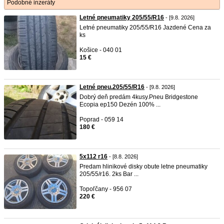
Podobné inzeráty
Letné pneumatiky 205/55/R16
- [9.8. 2026]
Letné pneumatiky 205/55/R16 Jazdené Cena za
ks
Košice - 040 01
15 €
Letné pneu.205/55/R16
- [9.8. 2026]
Dobrý deň predám 4kusy.Pneu Bridgestone
Ecopia ep150 Dezén 100% ...
Poprad - 059 14
180 €
5x112 r16
- [8.8. 2026]
Predam hlinikové disky obute letne pneumatiky
205/55/r16. 2ks Bar ...
Topoľčany - 956 07
220 €