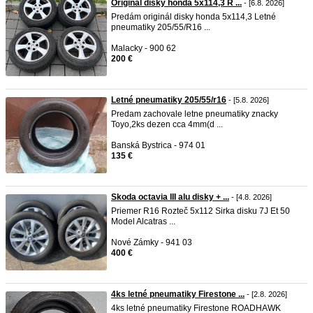
Originál disky honda 5x114,3 R ...
- [6.8. 2026]
Predám originál disky honda 5x114,3 Letné
pneumatiky 205/55/R16 ...
Malacky - 900 62
200 €
Letné pneumatiky 205/55/r16
- [5.8. 2026]
Predam zachovale letne pneumatiky znacky
Toyo,2ks dezen cca 4mm(d ...
Banská Bystrica - 974 01
135 €
Skoda octavia III alu disky + ...
- [4.8. 2026]
Priemer R16 Rozteč 5x112 Sirka disku 7J Et 50
Model Alcatras ...
Nové Zámky - 941 03
400 €
4ks letné pneumatiky Firestone ...
- [2.8. 2026]
4ks letné pneumatiky Firestone ROADHAWK