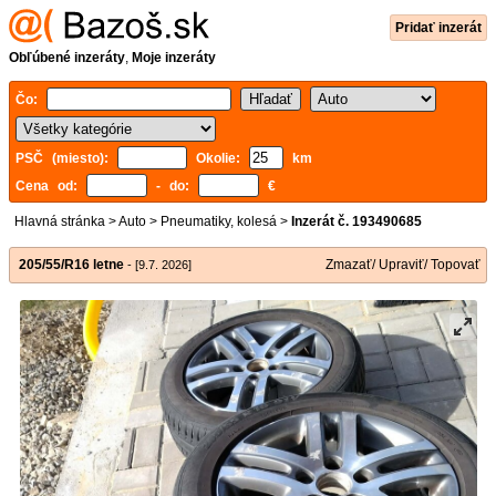
Pridať inzerát
Obľúbené inzeráty
,
Moje inzeráty
Čo:
PSČ (miesto):
Okolie:
km
Cena od:
- do:
€
Hlavná stránka
>
Auto
>
Pneumatiky, kolesá
>
Inzerát č. 193490685
205/55/R16 letne
Zmazať/ Upraviť/ Topovať
- [9.7. 2026]