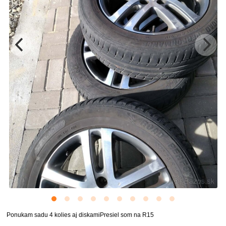
Ponukam sadu 4 kolies aj diskamiPresiel som na R15