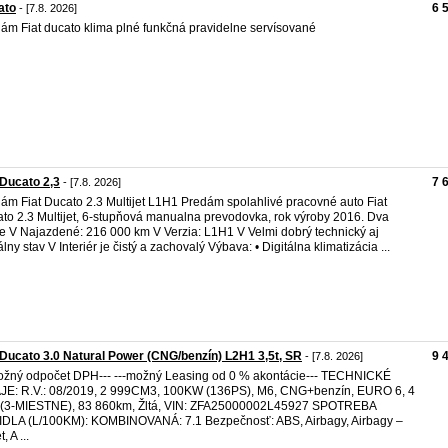
ato
6 
- [7.8. 2026]
ám Fiat ducato klima plné funkčná pravidelne servísované
 Ducato 2,3
7 
- [7.8. 2026]
ám Fiat Ducato 2.3 Multijet L1H1 Predám spolahlivé pracovné auto Fiat
to 2.3 Multijet, 6-stupňová manualna prevodovka, rok výroby 2016. Dva
e V Najazdené: 216 000 km V Verzia: L1H1 V Velmi dobrý technický aj
álny stav V Interiér je čistý a zachovalý Výbava: • Digitálna klimatizácia ...
 Ducato 3.0 Natural Power (CNG/benzín) L2H1 3,5t, SR
9 
- [7.8. 2026]
ožný odpočet DPH--- ---možný Leasing od 0 % akontácie--- TECHNICKÉ
E: R.V.: 08/2019, 2 999CM3, 100KW (136PS), M6, CNG+benzín, EURO 6, 4
 (3-MIESTNE), 83 860km, Žltá, VIN: ZFA25000002L45927 SPOTREBA
DLA (L/100KM): KOMBINOVANÁ: 7.1 Bezpečnosť: ABS, Airbagy, Airbagy –
, A ...