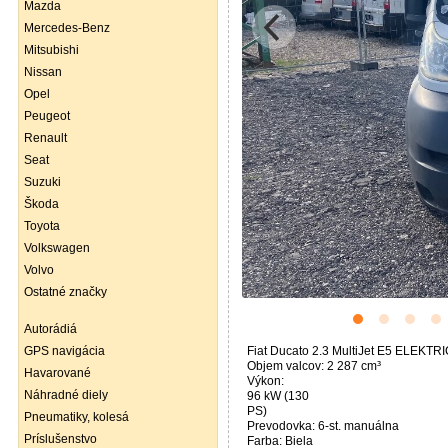
Mazda
Mercedes-Benz
Mitsubishi
Nissan
Opel
Peugeot
Renault
Seat
Suzuki
Škoda
Toyota
Volkswagen
Volvo
Ostatné značky
Autorádiá
GPS navigácia
Fiat Ducato 2.3 MultiJet E5 ELEK
Objem valcov: 2 287 cm³
Havarované
Výkon:
Náhradné diely
96 kW (130
PS)
Pneumatiky, kolesá
Prevodovka: 6-st. manuálna
Príslušenstvo
Farba: Biela