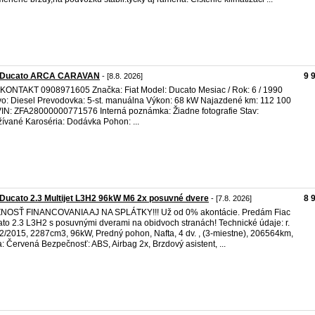
t Ducato ARCA CARAVAN
9 
- [8.8. 2026]
KONTAKT 0908971605 Značka: Fiat Model: Ducato Mesiac / Rok: 6 / 1990
vo: Diesel Prevodovka: 5-st. manuálna Výkon: 68 kW Najazdené km: 112 100
IN: ZFA28000000771576 Interná poznámka: Žiadne fotografie Stav:
ívané Karoséria: Dodávka Pohon: ...
 Ducato 2.3 Multijet L3H2 96kW M6 2x posuvné dvere
8 
- [7.8. 2026]
NOSŤ FINANCOVANIA AJ NA SPLÁTKY!!! Už od 0% akontácie. Predám Fiac
to 2.3 L3H2 s posuvnými dverami na obidvoch stranách! Technické údaje: r.
 02/2015, 2287cm3, 96kW, Predný pohon, Nafta, 4 dv. , (3-miestne), 206564km,
a: Červená Bezpečnosť: ABS, Airbag 2x, Brzdový asistent, ...