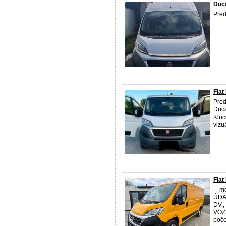
Duc
Pred
Fiat
Pred
Duca
Kluc
vizu
Fiat
---m
ÚDAJ
DV.,
VOZI
počet