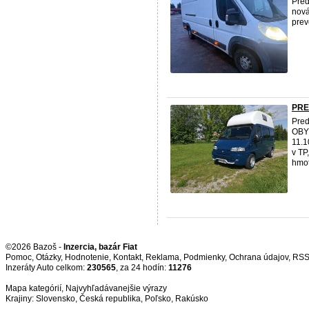
Pred
nová
prev
PRE
Pred
OBYT
11.1
v TP
hmot
©2026 Bazoš -
Inzercia, bazár Fiat
Pomoc
,
Otázky
,
Hodnotenie
,
Kontakt
,
Reklama
,
Podmienky
,
Ochrana údajov
,
RS
Inzeráty Auto celkom:
230565
, za 24 hodín:
11276
Mapa kategórií
,
Najvyhľadávanejšie výrazy
Krajiny:
Slovensko
,
Česká republika
,
Poľsko
,
Rakúsko