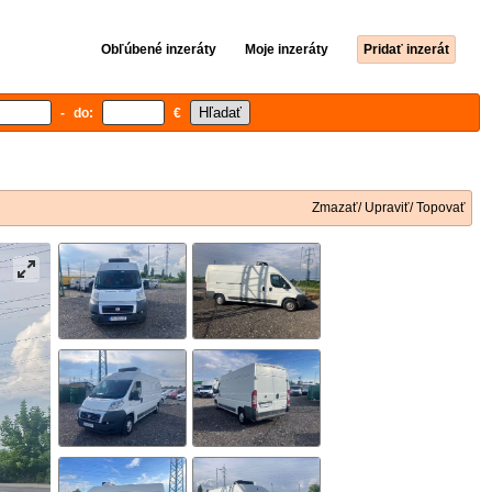
Obľúbené inzeráty
Moje inzeráty
Pridať inzerát
- do:
€
Zmazať/ Upraviť/ Topovať