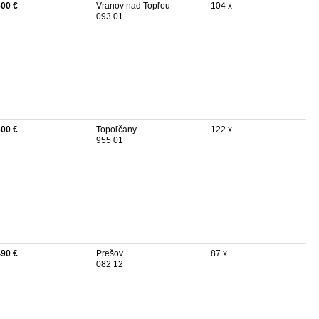
500 €
Vranov nad Topľou
104 x
093 01
600 €
Topoľčany
122 x
955 01
490 €
Prešov
87 x
082 12