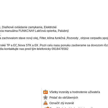
, Diaľkové ovládanie zamykania, Elektrické
izácia manuálna FUNKCNA!! Lakťová opierka, Palubný
,
achovalom stave nový olej, Filter, klíma funkčná ,Rozvody , olrjove cerpadlo,spojka,
nské TP a EC,Nova STK a EK .Pozri celu nasu ponuku zaoberame sa dovozom rôzny
dla kontaktujte nas pred tým telefonicky 0918476582
Všetky inzeráty a hodnotenie užívateľa
Pridať do obľúbených
Označiť zlý inzerát