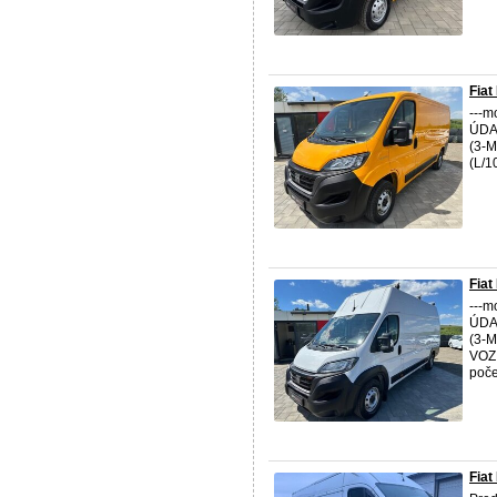
Fiat
---m
ÚDAJ
(3-
(L/1
Fiat
---m
ÚDAJ
(3-
VOZI
počet
Fiat