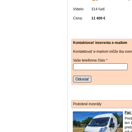
Videlo:
314 ľudí
Cena:
11 400 €
Kontaktovať inzerenta e-mailom
Kontaktovať e-mailom môže iba over
Vaše telefónne číslo
*
Odoslať
Podobné inzeráty
Fiat
Pred
len 
pret
rok 