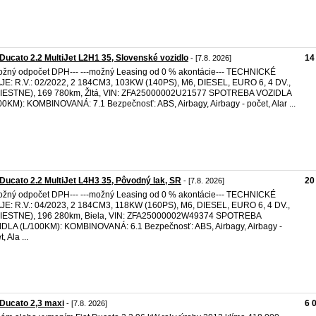
 Ducato 2.2 MultiJet L2H1 35, Slovenské vozidlo
14
- [7.8. 2026]
ožný odpočet DPH--- ---možný Leasing od 0 % akontácie--- TECHNICKÉ
E: R.V.: 02/2022, 2 184CM3, 103KW (140PS), M6, DIESEL, EURO 6, 4 DV.,
MIESTNE), 169 780km, Žltá, VIN: ZFA25000002U21577 SPOTREBA VOZIDLA
00KM): KOMBINOVANÁ: 7.1 Bezpečnosť: ABS, Airbagy, Airbagy - počet, Alar ...
 Ducato 2.2 MultiJet L4H3 35, Pôvodný lak, SR
20
- [7.8. 2026]
ožný odpočet DPH--- ---možný Leasing od 0 % akontácie--- TECHNICKÉ
E: R.V.: 04/2023, 2 184CM3, 118KW (160PS), M6, DIESEL, EURO 6, 4 DV.,
MIESTNE), 196 280km, Biela, VIN: ZFA25000002W49374 SPOTREBA
DLA (L/100KM): KOMBINOVANÁ: 6.1 Bezpečnosť: ABS, Airbagy, Airbagy -
, Ala ...
 Ducato 2,3 maxi
6 
- [7.8. 2026]