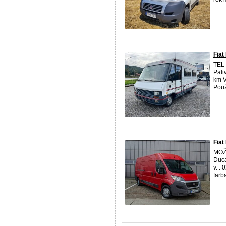
Fia
TEL 
Pali
km V
Použ
Fiat
MOŽ
Duca
v. :
farb