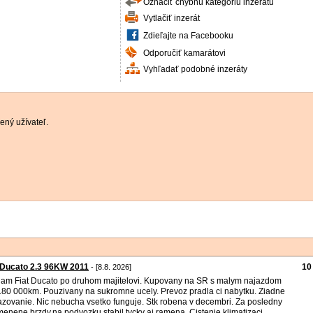
Označiť chybnú kategóriu inzerátu
Vytlačiť inzerát
Zdieľajte na Facebooku
Odporučiť kamarátovi
Vyhľadať podobné inzeráty
ený užívateľ.
 Ducato 2.3 96KW 2011
10
- [8.8. 2026]
am Fiat Ducato po druhom majitelovi. Kupovany na SR s malym najazdom
180 000km. Pouzivany na sukromne ucely. Prevoz pradla ci nabytku. Ziadne
azovanie. Nic nebucha vsetko funguje. Stk robena v decembri. Za posledny
menene brzdy,na podvozku stabil.tycky aj ramena. Cistenie klimatizaci ...