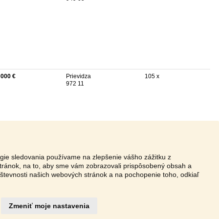
 000 €
Prievidza
105 x
972 11
ógie sledovania používame na zlepšenie vášho zážitku z
tránok, na to, aby sme vám zobrazovali prispôsobený obsah a
vštevnosti našich webových stránok a na pochopenie toho, odkiaľ
Zmeniť moje nastavenia