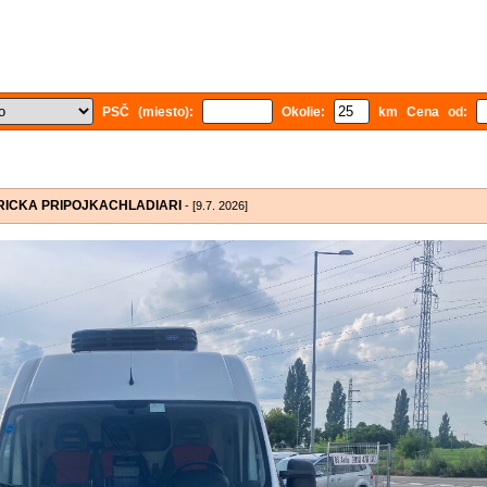
PSČ (miesto):
Okolie:
km Cena od:
EKTRICKA PRIPOJKACHLADIARI
- [9.7. 2026]