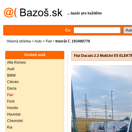
... bazár pre každého
Čo:
Hlavná stránka
>
Auto
>
Fiat
>
Inzerát č. 193490776
Osobné autá
Fiat Ducato 2.3 MultiJet E5 EL
Alfa Romeo
Audi
BMW
Citroën
Dacia
Fiat
Ford
Honda
Hyundai
Chevrolet
Kia