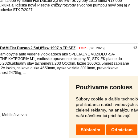
ám alebo vymením Fiat Ducato 2,3 96 kW rok výroby 2013 klíma 418.000
 kluka aj ložiska nové Piestne krúžky rozvody s vodnou pumpou nový olej aj v
odovke STK 7/2027
DAM Fiat Ducato 2,5td,85kw,1997 s TP SPZ
12
-
TOP
- [8.8. 2026]
am obytne auto vedene v dokladoch ako SPECIALNE VOZIDLO -SA-
NE KATEGORIA M1, vodicske opravnenie skupiny B", STK-EK platne do
0.2026,aktualny stav tachometra 203 OOOkm, tazne 1600kg, 5miest zapisane
, 2x lozko, celkova dlzka 4650mm, vyska vozidla 3010mm, prevadzkova
nost 2475kg, ...
Používame cookies
Súbory cookie a ďalšie technol
prehliadania našich webových s
cielené reklamy, na analýzu ná
S
,
naši návštevníci prichádzajú.
Súhlasím
Odmietam