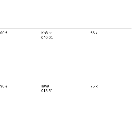
900 €
Košice
56 x
040 01
990 €
Ilava
75 x
018 51