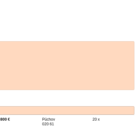
 800 €
Púchov
20 x
020 61