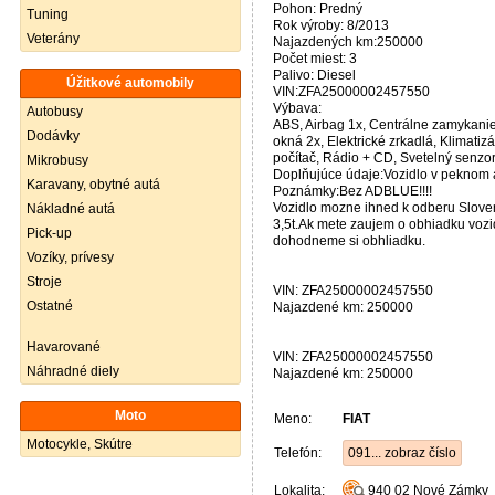
Pohon: Predný
Tuning
Rok výroby: 8/2013
Veterány
Najazdených km:250000
Počet miest: 3
Palivo: Diesel
Úžitkové automobily
VIN:ZFA25000002457550
Výbava:
Autobusy
ABS, Airbag 1x, Centrálne zamykanie
Dodávky
okná 2x, Elektrické zrkadlá, Klimat
počítač, Rádio + CD, Svetelný senzor
Mikrobusy
Doplňujúce údaje:Vozidlo v peknom a z
Karavany, obytné autá
Poznámky:Bez ADBLUE!!!!
Vozidlo mozne ihned k odberu Slove
Nákladné autá
3,5t.Ak mete zaujem o obhiadku vozi
Pick-up
dohodneme si obhliadku.
Vozíky, prívesy
Stroje
VIN: ZFA25000002457550
Ostatné
Najazdené km: 250000
Havarované
VIN: ZFA25000002457550
Náhradné diely
Najazdené km: 250000
Moto
Meno:
FIAT
Motocykle, Skútre
Telefón:
091... zobraz číslo
Lokalita:
940 02
Nové Zámky