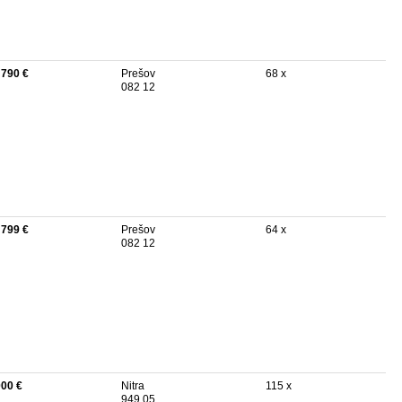
 790 €
Prešov
68 x
082 12
 799 €
Prešov
64 x
082 12
000 €
Nitra
115 x
949 05