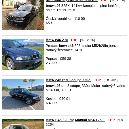
Náhradní díly e46 325Xi 330xi ...
-
TOP
- [9.8. 2026]
bmw
e46
325Xi 141kw, kompletní, plně funkční,
najeto 150tis km, v ...
Česká republika - 110 00
65 €
Bmw e46 2.8i
-
TOP
- [9.8. 2026]
Predám
bmw
e46
328i motor M52b28tu,benzín,
radový šesťvalec, 142k ...
Poprad - 059 38
2 700 €
BMW e46 rad 3 coupe 330ci
-
TOP
- [9.8. 2026]
bmw
e46
rad 3 coupe, 330ci Motor: radový 6-valec
M54B30, 3.0L, 1 ...
Košice - 040 01
6 499 €
BMW E46 320i 5q Manuál M54 125 ...
-
TOP
- [9.8.
2026]