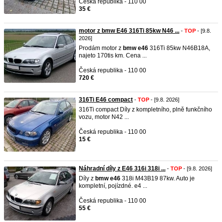
Česká republika - 110 00
35 €
motor z bmw E46 316Ti 85kw N46 ...
-
TOP
- [9.8.
2026]
Prodám motor z
bmw
e46
316Ti 85kw N46B18A,
najeto 170tis km. Cena ...
Česká republika - 110 00
720 €
316Ti E46 compact
-
TOP
- [9.8. 2026]
316Ti compact Díly z kompletního, plně funkčního
vozu, motor N42 ...
Česká republika - 110 00
15 €
Náhradní díly z E46 316i 318i ...
-
TOP
- [9.8. 2026]
Díly z
bmw
e46
318i M43B19 87kw. Auto je
kompletní, pojízdné. e4 ...
Česká republika - 110 00
55 €