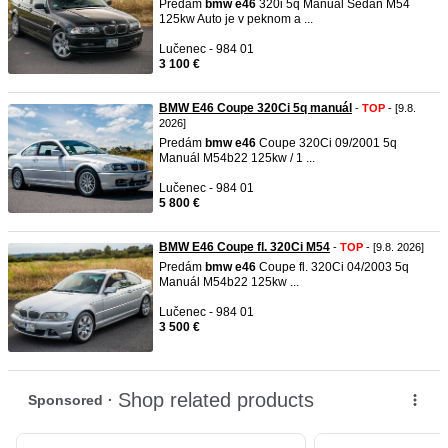
Predám
bmw
e46
320i 5q Manuál Sedan M54
125kw Auto je v peknom a ...
Lučenec - 984 01
3 100 €
BMW E46 Coupe 320Ci 5q manuál
-
TOP
- [9.8.
2026]
Predám
bmw
e46
Coupe 320Ci 09/2001 5q
Manuál M54b22 125kw / 1 ...
Lučenec - 984 01
5 800 €
BMW E46 Coupe fl. 320Ci M54
-
TOP
- [9.8. 2026]
Predám
bmw
e46
Coupe fl. 320Ci 04/2003 5q
Manuál M54b22 125kw ...
Lučenec - 984 01
3 500 €