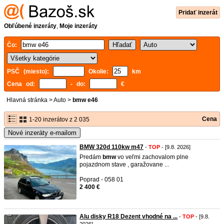
Pridať inzerát
Obľúbené inzeráty
,
Moje inzeráty
Čo:
PSČ (miesto):
Okolie:
km
Cena od:
- do:
€
Hlavná stránka
>
Auto
>
bmw e46
Cena
1-20 inzerátov z 2 035
Nové inzeráty e-mailom
BMW 320d 110kw m47
-
TOP
- [9.8. 2026]
Predám
bmw
vo veľmi zachovalom plne
pojazdnom stave , garažovane ...
Poprad - 058 01
2 400 €
Alu disky R18 Dezent vhodné na ...
-
TOP
- [9.8.