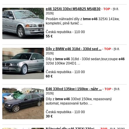
e46 325Xi 330xi M54B25 M54B30
-
TOP
- [9.8.
2026]
Prodám náhradní díly z
bmw
e46
325Xi 141kw,
kompletní, plně funkč ...
Česká republika - 110 00
55 €
Díly z BMW e46 318d - 330d sed ...
-
TOP
- [9.8.
2026]
Díly z
bmw
e46
318d - 330d sedan,tour,coupe
e46
320d 100kw 204D1 ...
Česká republika - 110 00
60 €
E46 330xd 135kw i 150kw - náhr ...
-
TOP
- [9.8.
2026]
Díly z
bmw
e46
330xd 150kw, repasovaný
automat, repasované turbo. ...
Česká republika - 110 00
30 €