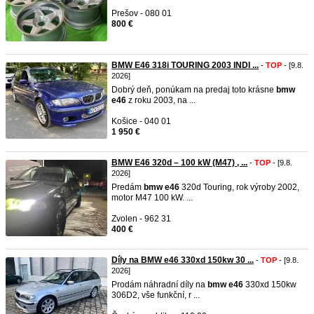
Prešov - 080 01
800 €
BMW E46 318i TOURING 2003 INDI ...
-
TOP
- [9.8.
2026]
Dobrý deň, ponúkam na predaj toto krásne
bmw
e46
z roku 2003, na ...
Košice - 040 01
1 950 €
BMW E46 320d – 100 kW (M47) , ...
-
TOP
- [9.8.
2026]
Predám
bmw
e46
320d Touring, rok výroby 2002,
motor M47 100 kW. ...
Zvolen - 962 31
400 €
Díly na BMW e46 330xd 150kw 30 ...
-
TOP
- [9.8.
2026]
Prodám náhradní díly na
bmw
e46
330xd 150kw
306D2, vše funkční, r ...