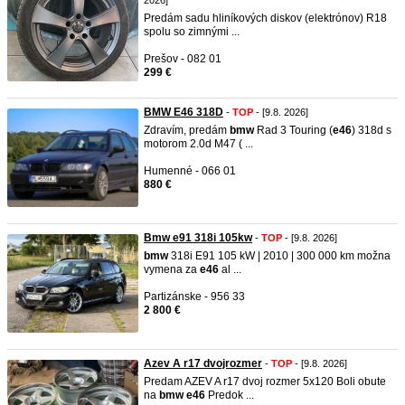
2026]
​Predám sadu hliníkových diskov (elektrónov) R18
spolu so zimnými ...
Prešov - 082 01
299 €
BMW E46 318D
-
TOP
- [9.8. 2026]
Zdravím, predám
bmw
Rad 3 Touring (
e46
) 318d s
motorom 2.0d M47 ( ...
Humenné - 066 01
880 €
Bmw e91 318i 105kw
-
TOP
- [9.8. 2026]
bmw
318i E91 105 kW | 2010 | 300 000 km možna
vymena za
e46
al ...
Partizánske - 956 33
2 800 €
Azev A r17 dvojrozmer
-
TOP
- [9.8. 2026]
Predam AZEV A r17 dvoj rozmer 5x120 Boli obute
na
bmw
e46
Predok ...