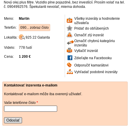
Nový olej plus filtre. Vozidlo plne pojazdné, bez investícií. Prosím volať na tel.
č. 0904992576. Špekulanti nevolať, mierna dohoda.
Meno:
Martin
Všetky inzeráty a hodnotenie
užívateľa
Telefón:
090... zobraz číslo
Pridať do obľúbených
Označiť zlý inzerát
Lokalita:
925 22
Galanta
Označiť chybnú kategóriu
inzerátu
Videlo:
778 ľudí
Vytlačiť inzerát
Cena:
1 200 €
Zdieľajte na Facebooku
Odporučiť kamarátovi
Vyhľadať podobné inzeráty
Kontaktovať inzerenta e-mailom
Kontaktovať e-mailom môže iba overený užívateľ.
Vaše telefónne číslo
*
Odoslať