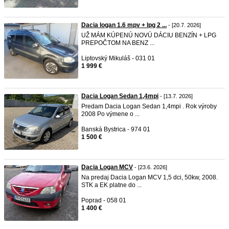
Dacia logan 1.6 mpv + lpg 2 ...
- [20.7. 2026]
UŽ MÁM KÚPENÚ NOVÚ DÁCIU BENZÍN + LPG
PREPOČTOM NA BENZ ...
Liptovský Mikuláš - 031 01
1 999 €
Dacia Logan Sedan 1,4mpi
- [13.7. 2026]
Predam Dacia Logan Sedan 1,4mpi . Rok výroby
2008 Po výmene o ...
Banská Bystrica - 974 01
1 500 €
Dacia Logan MCV
- [23.6. 2026]
Na predaj Dacia Logan MCV 1,5 dci, 50kw, 2008.
STK a EK platne do ...
Poprad - 058 01
1 400 €