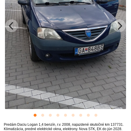
Predám Daciu Logan 1,4 benzín, r.v. 2008, najazdené skutočné km 137731.
Klimatizácia, predné elektrické okna, elektrony. Nova STK, EK do jún 2028.