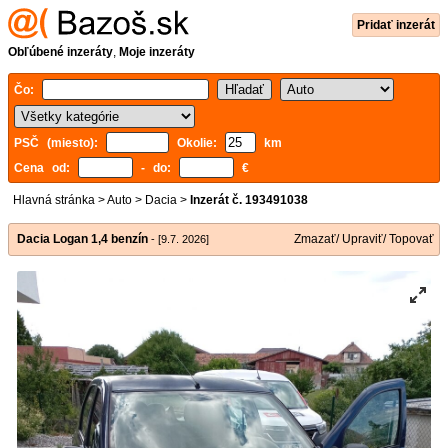
Pridať inzerát
Obľúbené inzeráty
,
Moje inzeráty
Čo:
PSČ (miesto):
Okolie:
km
Cena od:
- do:
€
Hlavná stránka
>
Auto
>
Dacia
>
Inzerát č. 193491038
Dacia Logan 1,4 benzín
Zmazať/ Upraviť/ Topovať
- [9.7. 2026]