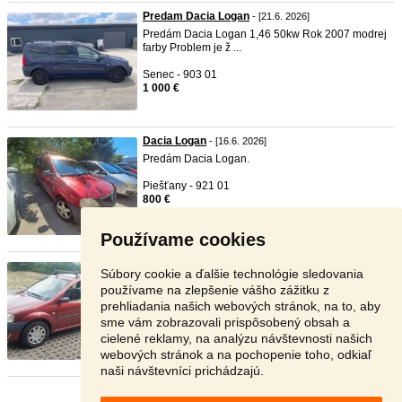
Predam Dacia Logan
- [21.6. 2026]
Predám Dacia Logan 1,46 50kw Rok 2007 modrej
farby Problem je ž ...
Senec - 903 01
1 000 €
Dacia Logan
- [16.6. 2026]
Predám Dacia Logan.
Piešťany - 921 01
800 €
Používame cookies
Dacia logan 1.4 55kw
- [9.6. 2026]
Súbory cookie a ďalšie technológie sledovania
Predám Dacia logan 1.4 55kw. R.v 2005.
používame na zlepšenie vášho zážitku z
Najazdené 93000 km. Nová T ...
prehliadania našich webových stránok, na to, aby
sme vám zobrazovali prispôsobený obsah a
Trebišov - 077 01
1 100 €
cielené reklamy, na analýzu návštevnosti našich
webových stránok a na pochopenie toho, odkiaľ
naši návštevníci prichádzajú.