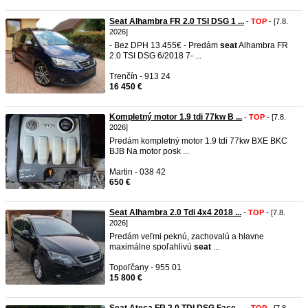
Seat Alhambra FR 2.0 TSI DSG 1 ...
-
TOP
- [7.8.
2026]
- Bez DPH 13.455€ - Predám
seat
Alhambra FR
2.0 TSI DSG 6/2018 7- ...
Trenčín - 913 24
16 450 €
Kompletný motor 1.9 tdi 77kw B ...
-
TOP
- [7.8.
2026]
Predám kompletný motor 1.9 tdi 77kw BXE BKC
BJB Na motor posk ...
Martin - 038 42
650 €
Seat Alhambra 2.0 Tdi 4x4 2018 ...
-
TOP
- [7.8.
2026]
Predám veľmi peknú, zachovalú a hlavne
maximálne spoľahlivú
seat
...
Topoľčany - 955 01
15 800 €