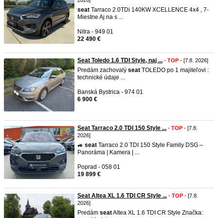
2026]
seat
Tarraco 2.0TDi 140KW XCELLENCE 4x4 , 7-
Miestne Aj na s ...
Nitra - 949 01
22 490 €
Seat Toledo 1.6 TDI Style, naj ...
-
TOP
- [7.8. 2026]
Predám zachovalý
seat
TOLEDO po 1 majiteľovi :
technické údaje ...
Banská Bystrica - 974 01
6 900 €
Seat Tarraco 2.0 TDI 150 Style ...
-
TOP
- [7.8.
2026]
🚙
seat
Tarraco 2.0 TDI 150 Style Family DSG –
Panoráma | Kamera | ...
Poprad - 058 01
19 899 €
Seat Altea XL 1.6 TDI CR Style ...
-
TOP
- [7.8.
2026]
Predám
seat
Altea XL 1.6 TDI CR Style Značka: