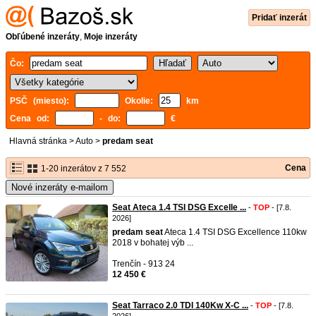
Pridať inzerát
Obľúbené inzeráty
,
Moje inzeráty
Čo:
PSČ (miesto):
Okolie:
km
Cena od:
- do:
€
Hlavná stránka
>
Auto
>
predam seat
Cena
1-20 inzerátov z 7 552
Nové inzeráty e-mailom
Seat Ateca 1.4 TSI DSG Excelle ...
-
TOP
- [7.8.
2026]
predam
seat
Ateca 1.4 TSI DSG Excellence 110kw
2018 v bohatej výb ...
Trenčín - 913 24
12 450 €
Seat Tarraco 2.0 TDI 140Kw X-C ...
-
TOP
- [7.8.