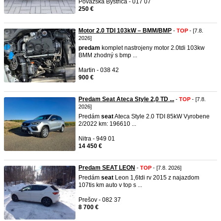
Považská Bystrica - 017 07
250 €
Motor 2.0 TDI 103kW – BMM/BMP
-
TOP
- [7.8.
2026]
predam
komplet nastrojeny motor 2.0tdi 103kw
BMM zhodný s bmp ...
Martin - 038 42
900 €
Predam Seat Ateca Style 2,0 TD ...
-
TOP
- [7.8.
2026]
Predám
seat
Ateca Style 2.0 TDI 85kW Vyrobene
2/2022 km: 196610 ...
Nitra - 949 01
14 450 €
Predam SEAT LEON
-
TOP
- [7.8. 2026]
Predám
seat
Leon 1,6tdi rv 2015 z najazdom
107tis km auto v top s ...
Prešov - 082 37
8 700 €