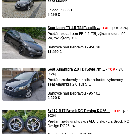
seat
Model: ...
Levice - 935 21
6 499 €
Seat Leon FR 1.5 TSI Facelift ...
-
TOP
- [7.8. 2026]
Predám
seat
Leon FR 1.5 TSI, výkon motora: 96
kw, rok výroby: 01/ ...
Bánovce nad Bebravou - 956 38
11 490 €
Seat Alhambra 2.0 TDI Style 7m ...
-
TOP
- [7.8.
2026]
Predám zachovalý a nadštandardne vybavený
seat
Alhambra 2.0 TDI S ...
Bánovce nad Bebravou - 957 01
8 800 €
5x112 R17 Brock RC Design RC26 ...
-
TOP
- [7.8.
2026]
Predám sadu grafitových ALU diskov zn. Brock RC
Design RC26 rozte ...