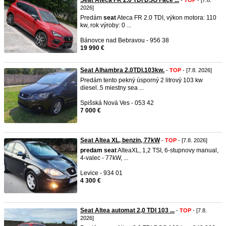
Seat Ateca FR 2.0 TDI DSG Face ...
-
TOP
- [7.8.
2026]
Predám
seat
Ateca FR 2.0 TDI, výkon motora: 110
kw, rok výroby: 0 ...
Bánovce nad Bebravou - 956 38
19 990 €
Seat Alhambra 2.0TDI.103kw.
-
TOP
- [7.8. 2026]
Predám tento pekný úsporný 2 litrový 103 kw
diesel..5 miestny sea ...
Spišská Nová Ves - 053 42
7 000 €
Seat Altea XL, benzin, 77kW
-
TOP
- [7.8. 2026]
predam
seat
AlteaXL, 1,2 TSI, 6-stupnovy manual,
4-valec - 77kW, ...
Levice - 934 01
4 300 €
Seat Altea automat 2,0 TDI 103 ...
-
TOP
- [7.8.
2026]