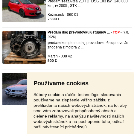
Predám
seat
Altea 2,0 TDI DSG 103 kw , 240 000
km , rv 2005 , STK ...
Kežmarok - 060 01
2 999 €
Predam dsg prevodovku 6stupnov ...
-
TOP
- [7.8.
2026]
predam
kompletnu dsg prevodovku 6stupnovu Je
zhodena z motora 2 ...
Martin - 038 42
500 €
SEAT LEON 1.9 TDI (81 kW) Rota ...
-
TOP
- [7.8.
2026]
Používame cookies
Nová STK/EK - 5/2028, ideálny na stavbu / do
práce! Text inzer ...
Súbory cookie a ďalšie technológie sledovania
Levice - 934 01
používame na zlepšenie vášho zážitku z
1 350 €
prehliadania našich webových stránok, na to, aby
sme vám zobrazovali prispôsobený obsah a
cielené reklamy, na analýzu návštevnosti našich
Stránka:
1
2
3
Ďalšia
webových stránok a na pochopenie toho, odkiaľ
naši návštevníci prichádzajú.