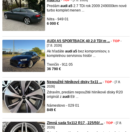
Audi A5
-
TOP
- [7.8. 2026]
Predám
audi
a5
2.7 TDi rok 2009 249000km nové
turbo komplet menen ...
Nitra - 949 01
6 000 €
AUDI A5 SPORTBACK 40 2.0 TDI m ...
-
TOP
-
[7.8. 2026]
Ak hľadáte
audi
a5
bez kompromisov, s
kompletnou servisnou histór ...
Trenčín - 911 05
36 790 €
Nepoužité hliníkové disky 5x11 ...
-
TOP
- [7.8.
2026]
Zdravím, predám nepoužité hliníkové disky R20
originál z
audi
Etr ...
Námestovo - 029 01
849 €
Zimná sada 5x112 R17 , 225/50/ ...
-
TOP
- [7.8.
2026]