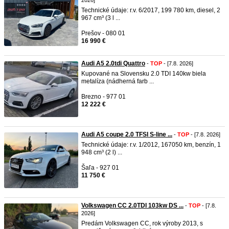
2026]
Technické údaje: r.v. 6/2017, 199 780 km, diesel, 2
967 cm³ (3 l ...
Prešov - 080 01
16 990 €
Audi A5 2.0tdi Quattro
-
TOP
- [7.8. 2026]
Kupované na Slovensku 2.0 TDI 140kw biela
metalíza (nádherná farb ...
Brezno - 977 01
12 222 €
Audi A5 coupe 2.0 TFSI S-line ...
-
TOP
- [7.8. 2026]
Technické údaje: r.v. 1/2012, 167050 km, benzín, 1
948 cm³ (2 l) ...
Šaľa - 927 01
11 750 €
Volkswagen CC 2.0TDI 103kw DS ...
-
TOP
- [7.8.
2026]
Predám Volkswagen CC, rok výroby 2013, s