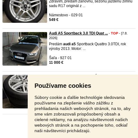
Zdravím, predám zánovnú, sezónu jazdenú zimnú
sadu R17 originál z ...
Námestovo - 029 01
549 €
Audi A5 Sportback 3.0 TDI Quat ...
-
TOP
- [7.8.
2026]
Predám
audi
a5
Sportback Quattro 3.0TDI, rok
výroby 2013. Motor: ...
Šaľa - 927 01
11 000 €
Audi a4 a6 a7 5x112 originál a ...
-
TOP
- [7.8. 2026]
Predám elektróny originál
audi
R18 5x112 pasujú
Používame cookies
audi
a4
a5
a6 a7 ...
Tvrdošín - 027 44
Súbory cookie a ďalšie technológie sledovania
600 €
používame na zlepšenie vášho zážitku z
prehliadania našich webových stránok, na to, aby
sme vám zobrazovali prispôsobený obsah a
cielené reklamy, na analýzu návštevnosti našich
Stránka:
1
2
3
Ďalšia
webových stránok a na pochopenie toho, odkiaľ
naši návštevníci prichádzajú.