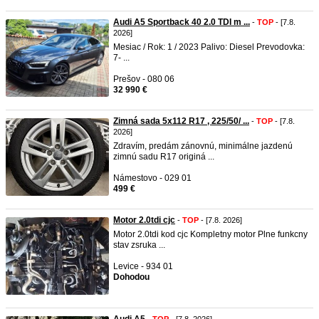
Audi A5 Sportback 40 2.0 TDI m ...
-
TOP
- [7.8.
2026]
Mesiac / Rok: 1 / 2023 Palivo: Diesel Prevodovka:
7- ...
Prešov - 080 06
32 990 €
Zimná sada 5x112 R17 , 225/50/ ...
-
TOP
- [7.8.
2026]
Zdravím, predám zánovnú, minimálne jazdenú
zimnú sadu R17 originá ...
Námestovo - 029 01
499 €
Motor 2.0tdi cjc
-
TOP
- [7.8. 2026]
Motor 2.0tdi kod cjc Kompletny motor Plne funkcny
stav zsruka ...
Levice - 934 01
Dohodou