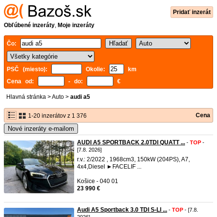
Pridať inzerát
Obľúbené inzeráty
,
Moje inzeráty
Čo:
PSČ (miesto):
Okolie:
km
Cena od:
- do:
€
Hlavná stránka
>
Auto
>
audi a5
Cena
1-20 inzerátov z 1 376
Nové inzeráty e-mailom
AUDI A5 SPORTBACK 2.0TDI QUATT ...
-
TOP
-
[7.8. 2026]
r.v.: 2/2022 , 1968cm3, 150kW (204PS), A7,
4x4,Diesel ►FACELIF ...
Košice - 040 01
23 990 €
Audi A5 Sportback 3.0 TDI S-LI ...
-
TOP
- [7.8.