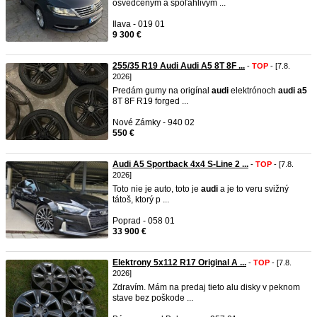
osvedčeným a spoľahlivým ...
Ilava - 019 01
9 300 €
255/35 R19 Audi Audi A5 8T 8F ...
-
TOP
- [7.8.
2026]
Predám gumy na origínal
audi
elektrónoch
audi
a5
8T 8F R19 forged ...
Nové Zámky - 940 02
550 €
Audi A5 Sportback 4x4 S-Line 2 ...
-
TOP
- [7.8.
2026]
Toto nie je auto, toto je
audi
a je to veru svižný
tátoš, ktorý p ...
Poprad - 058 01
33 900 €
Elektrony 5x112 R17 Original A ...
-
TOP
- [7.8.
2026]
Zdravím. Mám na predaj tieto alu disky v peknom
stave bez poškode ...