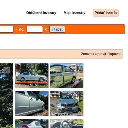
Obľúbené inzeráty
Moje inzeráty
Pridať inzerát
- do:
€
Zmazať/ Upraviť/ Topovať