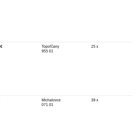
 €
Topoľčany
25 x
955 01
€
Michalovce
39 x
071 01