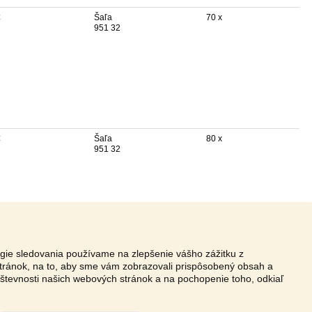
€
Šaľa
70 x
951 32
€
Šaľa
80 x
951 32
ógie sledovania používame na zlepšenie vášho zážitku z
tránok, na to, aby sme vám zobrazovali prispôsobený obsah a
vštevnosti našich webových stránok a na pochopenie toho, odkiaľ