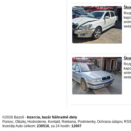
Škod
Rozp
kapo
sním
seda
Škod
Rozp
kapo
sním
seda
©2026 Bazoš -
Inzercia, bazár Náhradné diely
Pomoc
,
Otázky
,
Hodnotenie
,
Kontakt
,
Reklama
,
Podmienky
,
Ochrana údajov
,
RS
Inzeráty Auto celkom:
230516
, za 24 hodín:
12007