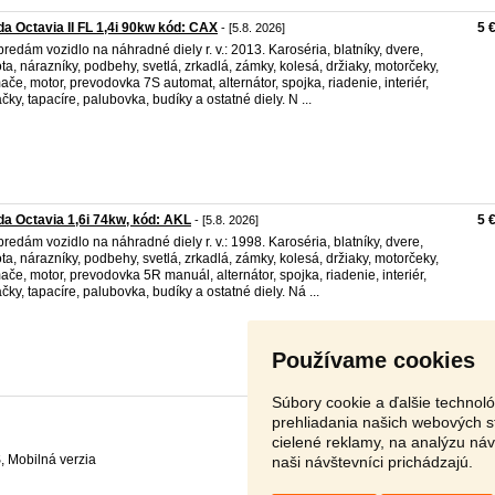
a Octavia II FL 1,4i 90kw kód: CAX
5 
- [5.8. 2026]
redám vozidlo na náhradné diely r. v.: 2013. Karoséria, blatníky, dvere,
ta, nárazníky, podbehy, svetlá, zrkadlá, zámky, kolesá, držiaky, motorčeky,
ače, motor, prevodovka 7S automat, alternátor, spojka, riadenie, interiér,
čky, tapacíre, palubovka, budíky a ostatné diely. N ...
a Octavia 1,6i 74kw, kód: AKL
5 
- [5.8. 2026]
redám vozidlo na náhradné diely r. v.: 1998. Karoséria, blatníky, dvere,
ta, nárazníky, podbehy, svetlá, zrkadlá, zámky, kolesá, držiaky, motorčeky,
ače, motor, prevodovka 5R manuál, alternátor, spojka, riadenie, interiér,
čky, tapacíre, palubovka, budíky a ostatné diely. Ná ...
Používame cookies
Súbory cookie a ďalšie technol
prehliadania našich webových s
cielené reklamy, na analýzu ná
S
,
naši návštevníci prichádzajú.