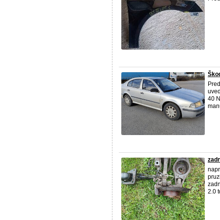
Škod
Pred
uved
40 N
manu
zadn
napr
pruz
zadn
2.0 t