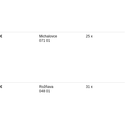
 €
Michalovce
25 x
071 01
 €
Rožňava
31 x
048 01