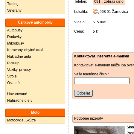
Telefón:
091... zobraz číslo
Tuning
Veterány
Lokalita:
968 01
Žarnovica
Videlo:
615 ľudí
Úžitkové automobily
Autobusy
Cena:
5 €
Dodávky
Mikrobusy
Karavany, obytné autá
Kontaktovať inzerenta e-mailom
Nákladné autá
Pick-up
Kontaktovať e-mailom môže iba over
Vozíky, prívesy
Vaše telefónne číslo
*
Stroje
Ostatné
Odoslať
Havarované
Náhradné diely
Moto
Podobné inzeráty
Motocykle, Skútre
Škod
Pred