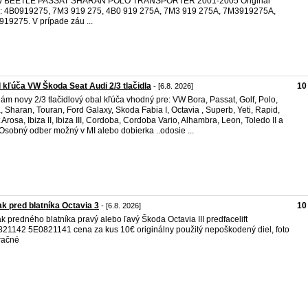
 BEETLE PASSAT SHARAN POLO TRANSPORTER 2001-2005 Originál
a: 4B0919275, 7M3 919 275, 4B0 919 275A, 7M3 919 275A, 7M3919275A,
19275. V prípade záu ...
 kľúča VW Škoda Seat Audi 2/3 tlačidla
10
- [6.8. 2026]
ám novy 2/3 tlačidlový obal kľúča vhodný pre: VW Bora, Passat, Golf, Polo,
a, Sharan, Touran, Ford Galaxy, Skoda Fabia I, Octavia , Superb, Yeti, Rapid,
 Arosa, Ibiza II, Ibiza III, Cordoba, Cordoba Vario, Alhambra, Leon, Toledo II a
 Osobný odber možný v MI alebo dobierka ..odosie ...
ak pred blatníka Octavia 3
10
- [6.8. 2026]
ak predného blatníka pravý alebo ľavý Škoda Octavia III predfacelift
21142 5E0821141 cena za kus 10€ originálny použitý nepoškodený diel, foto
tračné