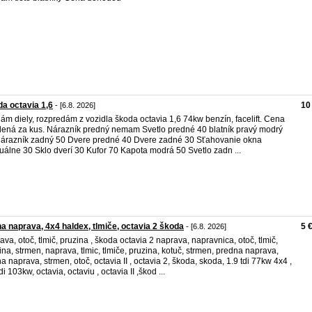
a octavia 1,6
10
- [6.8. 2026]
ám diely, rozpredám z vozidla škoda octavia 1,6 74kw benzín, facelift. Cena
ená za kus. Nárazník predný nemam Svetlo predné 40 blatník pravý modrý
árazník zadný 50 Dvere predné 40 Dvere zadné 30 Sťahovanie okna
álne 30 Sklo dverí 30 Kufor 70 Kapota modrá 50 Svetlo zadn ...
a naprava, 4x4 haldex, tlmiče, octavia 2 škoda
5 
- [6.8. 2026]
ava, otoč, tlmič, pruzina , škoda octavia 2 naprava, napravnica, otoč, tlmič,
ina, strmen, naprava, tlmic, tlmiče, pruzina, kotuč, strmen, predna naprava,
a naprava, strmen, otoč, octavia II , octavia 2, škoda, skoda, 1.9 tdi 77kw 4x4 ,
di 103kw, octavia, octaviu , octavia II ,škod ...