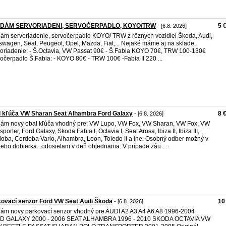
DÁM SERVORIADENI, SERVOČERPADLO, KOYO/TRW
5 
- [6.8. 2026]
ám servoriadenie, servočerpadlo KOYO/ TRW z rôznych vozidiel Škoda, Audi,
swagen, Seat, Peugeot, Opel, Mazda, Fiat,... Nejaké máme aj na sklade.
oriadenie: - Š.Octavia, VW Passat 90€ - Š.Fabia KOYO 70€, TRW 100-130€
očerpadlo Š.Fabia: - KOYO 80€ - TRW 100€ -Fabia II 220 ...
l kľúča VW Sharan Seat Alhambra Ford Galaxy
8 
- [6.8. 2026]
ám novy obal kľúča vhodný pre: VW Lupo, VW Fox, VW Sharan, VW Fox, VW
porter, Ford Galaxy, Skoda Fabia I, Octavia I, Seat Arosa, Ibiza II, Ibiza III,
oba, Cordoba Vario, Alhambra, Leon, Toledo II a ine. Osobný odber možný v
lebo dobierka ..odosielam v deň objednania. V prípade záu ...
ovací senzor Ford VW Seat Audi Škoda
10
- [6.8. 2026]
ám novy parkovací senzor vhodný pre AUDI A2 A3 A4 A6 A8 1996-2004
D GALAXY 2000 - 2006 SEAT ALHAMBRA 1996 - 2010 SKODA OCTAVIA VW