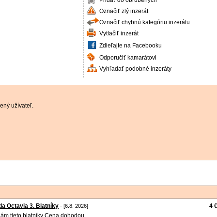
Pridať do obľúbených
Označiť zlý inzerát
Označiť chybnú kategóriu inzerátu
Vytlačiť inzerát
Zdieľajte na Facebooku
Odporučiť kamarátovi
Vyhľadať podobné inzeráty
ený užívateľ.
a Octavia 3. Blatníky
4 
- [6.8. 2026]
ám tieto blatníky Cena dohodou