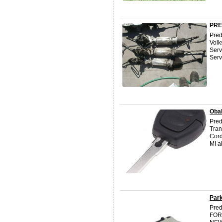
PRE
Pred
Volk
Serv
Serv
Oba
Pred
Trans
Cord
MI a
Park
Pred
FOR