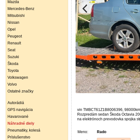
Mazda
Mercedes-Benz
Mitsubishi
Nissan
Opel
Peugeot
Renault
Seat
Suzuki
Škoda
Toyota
Volkswagen
Volvo
Ostatné značky
Autorádiá
GPS navigácia
vin TMBCT61Z1B8006396, 98000k
Rozpredám sedan Škoda Octavia 2008 d
Havarované
na elektrónoch prevodovka spojka s
Náhradné diely
Pneumatiky, kolesá
Meno:
Rado
Príslušenstvo