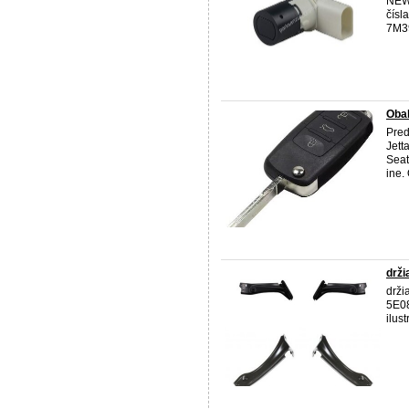
NEW
čísl
7M39
Obal
Pred
Jett
Seat
ine.
drži
drži
5E08
ilus