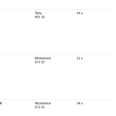
€
Šaľa
44 x
951 32
€
Michalovce
21 x
071 01
 €
Michalovce
34 x
071 01