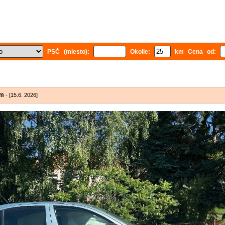
PSČ (miesto):
Okolie:
km Cena od:
ám
- [15.6. 2026]