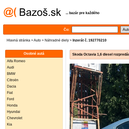
... bazár pre každého
Čo:
Hlavná stránka
>
Auto
>
Náhradné diely
>
Inzerát č. 192770210
Osobné autá
Skoda Octavia 1,6 diesel rozpred
Alfa Romeo
Audi
BMW
Citroën
Dacia
Fiat
Ford
Honda
Hyundai
Chevrolet
Kia