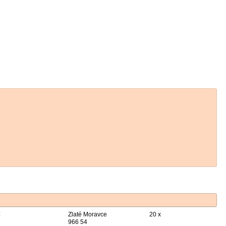
€
Zlaté Moravce
20 x
966 54