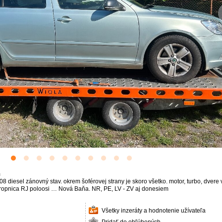
m
iesel zánovný stav. okrem šoférovej strany je skoro všetko. motor, turbo, dvere 
tropnica RJ poloosi … Nová Baňa. NR, PE, LV - ZV aj donesiem
Všetky inzeráty a hodnotenie užívateľa