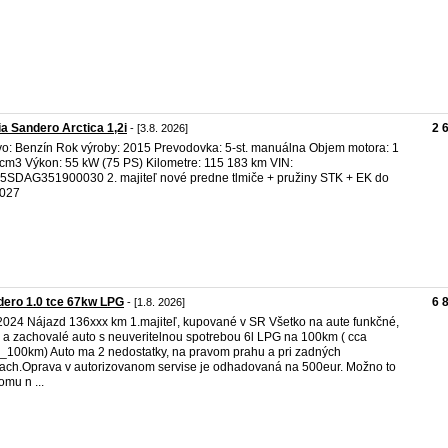
a Sandero Arctica 1,2i
2 
- [3.8. 2026]
vo: Benzín Rok výroby: 2015 Prevodovka: 5-st. manuálna Objem motora: 1
cm3 Výkon: 55 kW (75 PS) Kilometre: 115 183 km VIN:
SDAG351900030 2. majiteľ nové predne tlmiče + pružiny STK + EK do
2027
ero 1.0 tce 67kw LPG
6 
- [1.8. 2026]
/2024 Nájazd 136xxx km 1.majiteľ, kupované v SR Všetko na aute funkčné,
é a zachovalé auto s neuveritelnou spotrebou 6l LPG na 100km ( cca
_100km) Auto ma 2 nedostatky, na pravom prahu a pri zadných
ach.Oprava v autorizovanom servise je odhadovaná na 500eur. Možno to
omu n ...