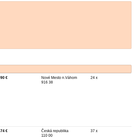
990 €
Nové Mesto n.Váhom
24 x
916 38
474 €
Česká republika
37 x
110 00