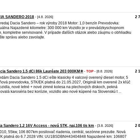
IA SANDERO 2018
2 
- [4.8. 2026]
redaj Dacia Sandero – rok výroby 2018 Motor: 1,0 benzín Prevodovka:
álna Najazdené kilometre: 300 000 km Vozidlo je v prevádzkyschopnom
e, kompletne servisované. V prípade ďalších otázok alebo záujmu o obhliadku
šte správu alebo zavolajte.
cia Sandero 1.5 dCi 86k Lauréate 203 000KM✳️
2 
-
TOP
- [8.8. 2026]
edám Dacia Sandero 1.5 dCi ešte klasicky 4 valcový overený diesel motor, 5
ňová prevodovka, STK/EK platná do 21.05.2027, Originál km overené 2x kľúč
ozidla, nové letné + nové zimné kolesa na plechových diskoch, pekná
ovalá karoséria bez korózie, vozidlo ako nové kúpené na Slovenskú t ...
a Sandero 1.2 16V Access - nová STK, naj.106 tis km
2 
- [3.8. 2026]
 2010, 55kw, 106 807km posilovač riadenia, centrál, sezónne prezutie. Nová
TK platná do 6.7.2028 VIN: UU1BSDBNH43404848 Najazdené km: 106807