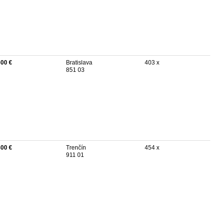
600 €
Bratislava
403 x
851 03
800 €
Trenčín
454 x
911 01