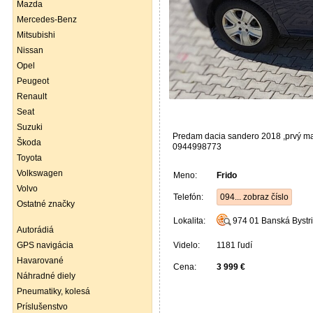
Mazda
Mercedes-Benz
Mitsubishi
Nissan
Opel
Peugeot
Renault
Seat
Suzuki
Predam dacia sandero 2018 ,prvý maji
Škoda
0944998773
Toyota
Volkswagen
Meno:
Frido
Volvo
Telefón:
094... zobraz číslo
Ostatné značky
Lokalita:
974 01
Banská Bystr
Autorádiá
Videlo:
1181 ľudí
GPS navigácia
Havarované
Cena:
3 999 €
Náhradné diely
Pneumatiky, kolesá
Príslušenstvo