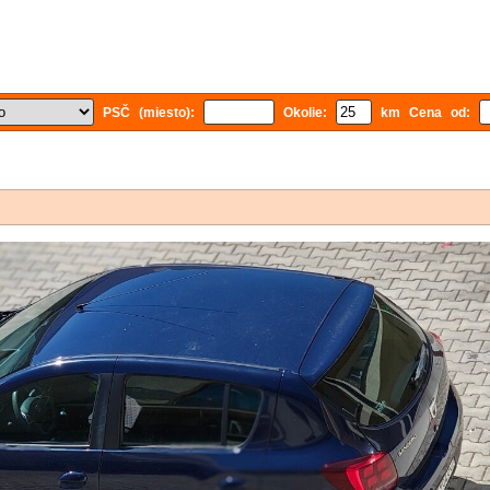
PSČ (miesto):
Okolie:
km Cena od: