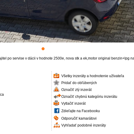
tel po servise v dácii v hodnote 2500e, nova stk a ek,motor original benzin+lpg n
Všetky inzeráty a hodnotenie užívateľa
Pridať do obľúbených
Označiť zlý inzerát
ica
Označiť chybnú kategóriu inzerátu
Vytlačiť inzerát
Zdieľajte na Facebooku
Odporučiť kamarátovi
Vyhľadať podobné inzeráty