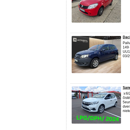
Daci
Pali
149 
UU15
03/
Sand
.v.6
čist
5eur
dver
niek