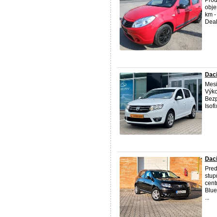
obje
km -
Deak
Daci
Mesi
Výk
Bezp
Isof
Daci
Pred
stup
cent
Blue
...