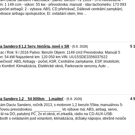
m: 1 149 ccm - výkon: 55 kw - převodovka: manuál - stav tachometru: 173 093
 počet airbagů: 2 - vybava: ABS, CD přehrávač, Dálkové centrální zamykání,
tivace airbagu spolujezdce, El. ovládání oken, Imo ...
a Sandero II 1.2 Serv. história, nové v SR
5 
- [5.8. 2026]
ac / Rok: 9 / 2016 Palivo: Benzín Objem: 1149 cm3 Prevodovka: Manuál 5
on: 54 kW Najazdené km: 120 050 km VIN: UU15SDE3356037622
ečnosť: ABS, Airbagy - počet, ASR, Centrálne zamykanie, ESP, Imobilizér,
ix Komfort: Klimatizácia, Elektrické okná, Parkovacie senzory, Auto ...
a Sandero 1.2 _ 54 000km _ 1.majiteľ
4 
- [5.8. 2026]
ám Daciu Sandero, ročník 2013, s motorom 1,2 benzín 55kw, manuálnou 5-
ňovou prevodovkou. _____________ Vo výbave má: ABS, airbag, servo,
rál na DO, palubný PC, 2x el.okná, el.zrkadlá, rádio na CD-AUX-USB-
tooth s ovládaním pod volantom, klimatizácia, držiaky nápojov, strešné nosiče