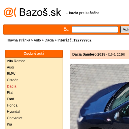
... bazár pre každého
Čo:
Hlavná stránka
>
Auto
>
Dacia
>
Inzerát č. 192799902
Osobné autá
Dacia Sandero 2018
- [16.6. 2026]
Alfa Romeo
Audi
BMW
Citroën
Dacia
Fiat
Ford
Honda
Hyundai
Chevrolet
Kia