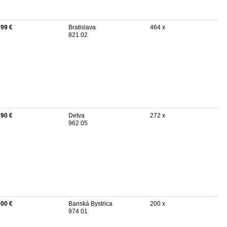
799 €
Bratislava
464 x
821 02
190 €
Detva
272 x
962 05
000 €
Banská Bystrica
200 x
974 01