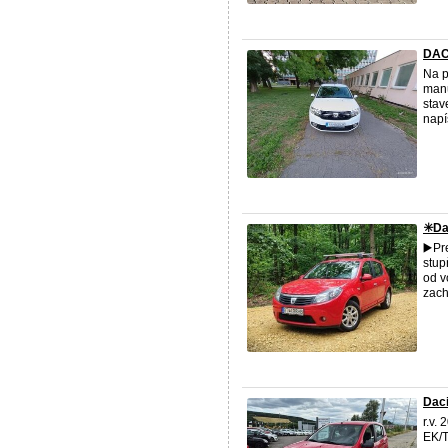
DAC
Na p
manu
stav
napí
✳️Da
▶️Pr
stup
od v
zach
Daci
r.v.
EK/