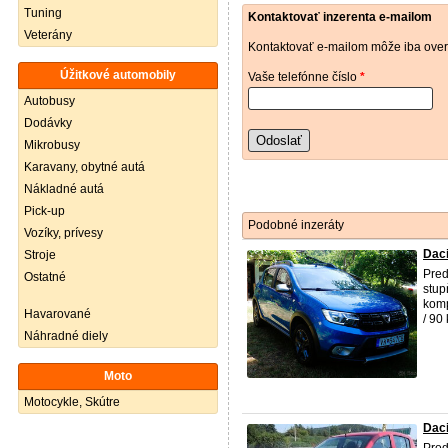
Tuning
Kontaktovať inzerenta e-mailom
Veterány
Kontaktovať e-mailom môže iba over
Úžitkové automobily
Vaše telefónne číslo
*
Autobusy
Dodávky
Odoslať
Mikrobusy
Karavany, obytné autá
Nákladné autá
Pick-up
Podobné inzeráty
Vozíky, prívesy
Daci
Stroje
Pred
Ostatné
stup
komp
Havarované
/ 90
Náhradné diely
Moto
Motocykle, Skútre
Daci
Prod