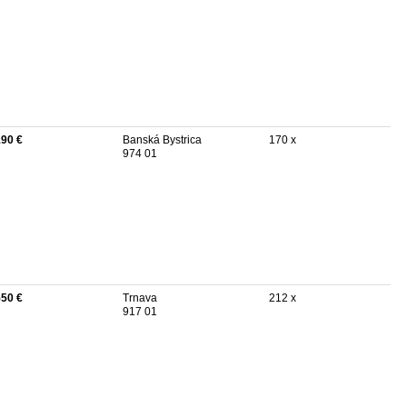
190 €
Banská Bystrica
170 x
974 01
550 €
Trnava
212 x
917 01