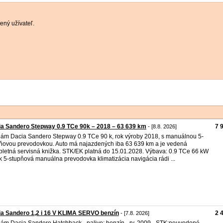
ený užívateľ.
a Sandero Stepway 0.9 TCe 90k – 2018 – 63 639 km
7 
- [8.8. 2026]
ám Dacia Sandero Stepway 0.9 TCe 90 k, rok výroby 2018, s manuálnou 5-
ňovou prevodovkou. Auto má najazdených iba 63 639 km a je vedená
letná servisná knižka. STK/EK platná do 15.01.2028. Výbava: 0.9 TCe 66 kW
 k 5-stupňová manuálna prevodovka klimatizácia navigácia rádi ...
a Sandero 1,2 i 16 V KLIMA SERVO benzín
2 
- [7.8. 2026]
ám Dacia Sandero Hatchback - palivo: benzín - rv. 2009 - STK:neuvedené -