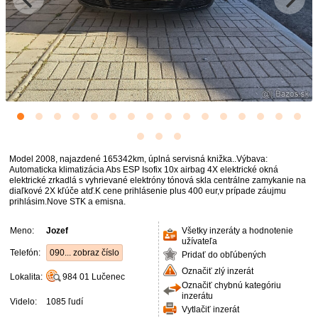
Model 2008, najazdené 165342km, úplná servisná knižka..Výbava:
Automaticka klimatizácia Abs ESP Isofix 10x airbag 4X elektrické okná
elektrické zrkadlá s vyhrievané elektróny tónová skla centrálne zamykanie na
diaľkové 2X kľúče atď.K cene prihlásenie plus 400 eur,v prípade záujmu
prihlásim.Nove STK a emisna.
Meno:
Jozef
Všetky inzeráty a hodnotenie
užívateľa
Telefón:
090... zobraz číslo
Pridať do obľúbených
Označiť zlý inzerát
Lokalita:
984 01
Lučenec
Označiť chybnú kategóriu
inzerátu
Videlo:
1085 ľudí
Vytlačiť inzerát