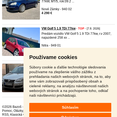
77kW, MT/5, rok:09.2 ...
Nové Zámky - 940 02
4 290 €
VW Golf 5 1.9 TDi 77kw
-
TOP
- [7.8. 2026]
Predám vozidlo VW Golf 5 1.9 TDi 77kw, r.v 2007,
najazdené 258 xx ...
Nitra - 949 01
2 990 €
Používame cookies
Vw golf 5 variant
- [7.8. 2026]
Súbory cookie a ďalšie technológie sledovania
Je to 1.9 TDI 77Kw Sú tam výmenene rozvodí olej
používame na zlepšenie vášho zážitku z
atd. Auto j ...
prehliadania našich webových stránok, na to, aby
sme vám zobrazovali prispôsobený obsah a
Sobrance - 072 55
cielené reklamy, na analýzu návštevnosti našich
3 000 €
webových stránok a na pochopenie toho, odkiaľ
naši návštevníci prichádzajú.
©2026 Bazoš -
Inzercia, bazár Volkswagen
Súhlasím
Pomoc
,
Otázky
,
Hodnotenie
,
Kontakt
,
Reklama
,
Podmienky
,
Ochrana údajov
,
RSS
,