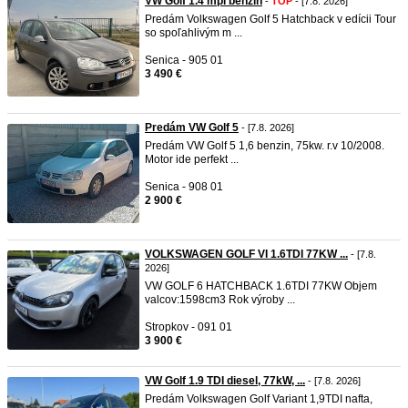
VW Golf 1.4 mpi benzín
-
TOP
- [7.8. 2026]
Predám Volkswagen Golf 5 Hatchback v edícii Tour
so spoľahlivým m ...
Senica - 905 01
3 490 €
Predám VW Golf 5
- [7.8. 2026]
Predám VW Golf 5 1,6 benzin, 75kw. r.v 10/2008.
Motor ide perfekt ...
Senica - 908 01
2 900 €
VOLKSWAGEN GOLF VI 1.6TDI 77KW ...
- [7.8.
2026]
VW GOLF 6 HATCHBACK 1.6TDI 77KW Objem
valcov:1598cm3 Rok výroby ...
Stropkov - 091 01
3 900 €
VW Golf 1.9 TDI diesel, 77kW, ...
- [7.8. 2026]
Predám Volkswagen Golf Variant 1,9TDI nafta,