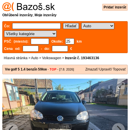
Pridať inzerát
Obľúbené inzeráty
,
Moje inzeráty
Čo:
PSČ (miesto):
Okolie:
km
Cena od:
- do:
€
Hlavná stránka
>
Auto
>
Volkswagen
>
Inzerát č. 193463136
Vw golf 5 1.4 benzín 59kw
Zmazať/ Upraviť/ Topovať
-
TOP
- [7.8. 2026]