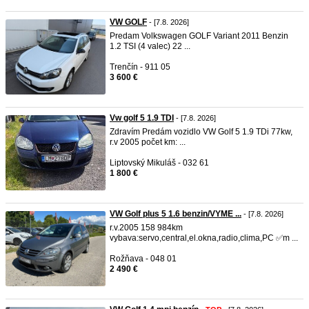
VW GOLF
- [7.8. 2026]
Predam Volkswagen GOLF Variant 2011 Benzin
1.2 TSI (4 valec) 22 ...
Trenčín - 911 05
3 600 €
Vw golf 5 1.9 TDI
- [7.8. 2026]
Zdravím Predám vozidlo VW Golf 5 1.9 TDi 77kw,
r.v 2005 počet km: ...
Liptovský Mikuláš - 032 61
1 800 €
VW Golf plus 5 1.6 benzin/VYME ...
- [7.8. 2026]
r.v.2005 158 984km
vybava:servo,central,el.okna,radio,clima,PC ✅m ...
Rožňava - 048 01
2 490 €