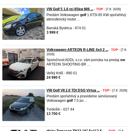
VW Golf 5 1.6 tsi 85kw M/6 ...
-
TOP
- [7.8. 2026]
Predám Volkswagen
golf
1.6TSI 85 KW spoľahlivý
atmosferický motor ...
Banská Bystrica - 974 01
3 999 €
Volkswagen ARTEON R-LINE 4x4 2 ...
-
TOP
- [7.8.
2026]
Spoločnost ADDL s.r.o. vám ponúka na predaj
vw
ARTEON SHOOTING BR ...
Veľký Krtíš - 990 01
24 990 €
VW Golf VII 2.0 TDI DSG Virtua ...
-
TOP
- [7.8. 2026]
Predám spoľahlivý a pravidelne servisovaný
Volkswagen
golf
7,5 po ...
Tvrdošín - 027 44
13 700 €