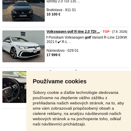
výroby 2.0 TDi 135 ...
Bratislava - 811 01
10 100 €
Volkswagen golf R-line 2.0 TDI ...
-
TOP
- [7.8. 2026]
❗️ Ponúkam Volkswagen
golf
Variant R-Line 110KW
2021 ❗️ ✔️ R-L ...
Námestovo - 029 01
17 999 €
Cúvacia kamera Škoda Vw Audi S ...
-
TOP
- [7.8.
2026]
Používame cookies
Montáž Bratislava a Svidník aj počas víkendu. Tel:
0901785924 ...
Súbory cookie a ďalšie technológie sledovania
Svidník - 089 01
používame na zlepšenie vášho zážitku z
180 €
prehliadania našich webových stránok, na to, aby
sme vám zobrazovali prispôsobený obsah a
cielené reklamy, na analýzu návštevnosti našich
Stránka:
1
2
3
Ďalšia
webových stránok a na pochopenie toho, odkiaľ
naši návštevníci prichádzajú.