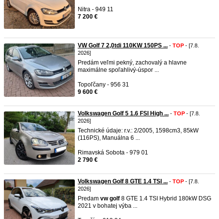
Nitra - 949 11
7 200 €
VW Golf 7 2,0tdi 110KW 150PS ...
-
TOP
- [7.8.
2026]
Predám veľmi pekný, zachovalý a hlavne
maximálne spoľahlivý-úspor ...
Topoľčany - 956 31
9 600 €
Volkswagen Golf 5 1.6 FSI High ...
-
TOP
- [7.8.
2026]
Technické údaje: r.v.: 2/2005, 1598cm3, 85kW
(116PS), Manuálna 6 ...
Rimavská Sobota - 979 01
2 790 €
Volkswagen Golf 8 GTE 1.4 TSI ...
-
TOP
- [7.8.
2026]
Predam
vw
golf
8 GTE 1.4 TSI Hybrid 180kW DSG
2021 v bohatej výba ...