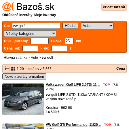
Pridať inzerát
Obľúbené inzeráty
,
Moje inzeráty
Čo:
PSČ (miesto):
Okolie:
km
Cena od:
- do:
€
Hlavná stránka
>
Auto
>
vw golf
Cena
1-20 inzerátov z 5 566
Nové inzeráty e-mailom
Volkswagen Golf LIFE 2.0TDi 11 ...
-
TOP
- [7.8.
2026]
vw
golf
LIFE 2.0TDi 110kw VARIANT / KOMBI -
vozidlo dovezené p ...
Krupina - 962 68
14 500 €
VW Golf GTi Performance, 11/20 ...
-
TOP
- [7.8.