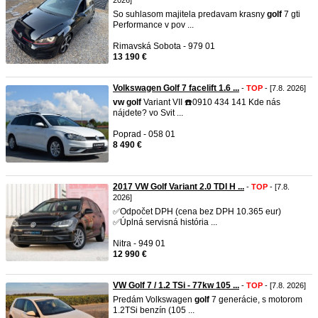
2026]
So suhlasom majitela predavam krasny
golf
7 gti
Performance v pov ...
Rimavská Sobota - 979 01
13 190 €
Volkswagen Golf 7 facelift 1.6 ...
-
TOP
- [7.8. 2026]
vw
golf
Variant VII ☎️0910 434 141 Kde nás
nájdete? vo Svit ...
Poprad - 058 01
8 490 €
2017 VW Golf Variant 2.0 TDI H ...
-
TOP
- [7.8.
2026]
✅Odpočet DPH (cena bez DPH 10.365 eur)
✅Úplná servisná história ...
Nitra - 949 01
12 990 €
VW Golf 7 / 1.2 TSi - 77kw 105 ...
-
TOP
- [7.8. 2026]
Predám Volkswagen
golf
7 generácie, s motorom
1.2TSi benzín (105 ...