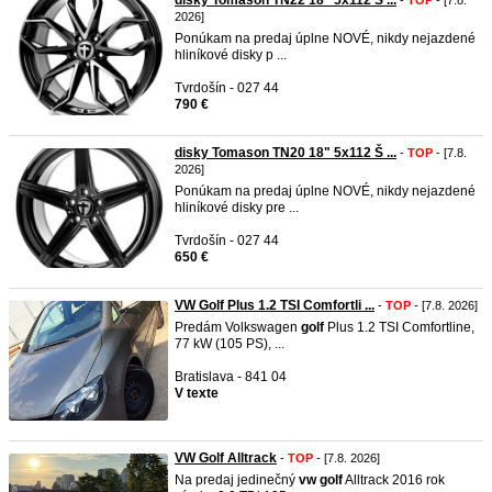
disky Tomason TN22 18" 5x112 S ...
-
TOP
- [7.8.
2026]
Ponúkam na predaj úplne NOVÉ, nikdy nejazdené
hliníkové disky p ...
Tvrdošín - 027 44
790 €
disky Tomason TN20 18" 5x112 Š ...
-
TOP
- [7.8.
2026]
Ponúkam na predaj úplne NOVÉ, nikdy nejazdené
hliníkové disky pre ...
Tvrdošín - 027 44
650 €
VW Golf Plus 1.2 TSI Comfortli ...
-
TOP
- [7.8. 2026]
Predám Volkswagen
golf
Plus 1.2 TSI Comfortline,
77 kW (105 PS), ...
Bratislava - 841 04
V texte
VW Golf Alltrack
-
TOP
- [7.8. 2026]
Na predaj jedinečný
vw
golf
Alltrack 2016 rok