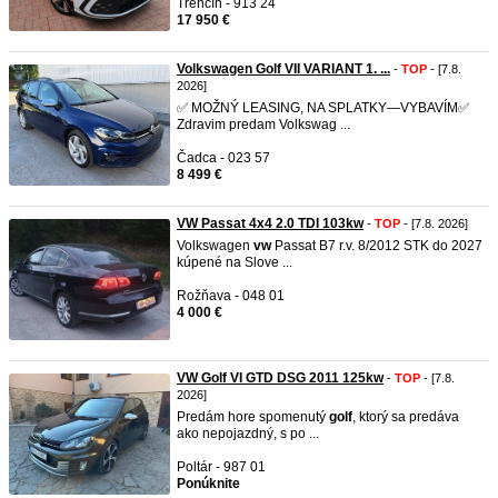
Trenčín - 913 24
17 950 €
Volkswagen Golf VII VARIANT 1. ...
-
TOP
- [7.8.
2026]
✅ MOŽNÝ LEASING, NA SPLATKY—VYBAVÍM✅
Zdravim predam Volkswag ...
Čadca - 023 57
8 499 €
VW Passat 4x4 2.0 TDI 103kw
-
TOP
- [7.8. 2026]
Volkswagen
vw
Passat B7 r.v. 8/2012 STK do 2027
kúpené na Slove ...
Rožňava - 048 01
4 000 €
VW Golf VI GTD DSG 2011 125kw
-
TOP
- [7.8.
2026]
Predám hore spomenutý
golf
, ktorý sa predáva
ako nepojazdný, s po ...
Poltár - 987 01
Ponúknite