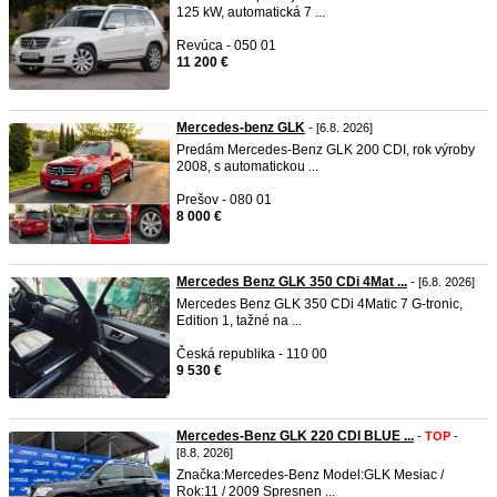
125 kW, automatická 7 ...
Revúca - 050 01
11 200 €
Mercedes-benz GLK
- [6.8. 2026]
Predám Mercedes-Benz GLK 200 CDI, rok výroby
2008, s automatickou ...
Prešov - 080 01
8 000 €
Mercedes Benz GLK 350 CDi 4Mat ...
- [6.8. 2026]
Mercedes Benz GLK 350 CDi 4Matic 7 G-tronic,
Edition 1, tažné na ...
Česká republika - 110 00
9 530 €
Mercedes-Benz GLK 220 CDI BLUE ...
-
TOP
-
[8.8. 2026]
Značka:Mercedes-Benz Model:GLK Mesiac /
Rok:11 / 2009 Spresnen ...