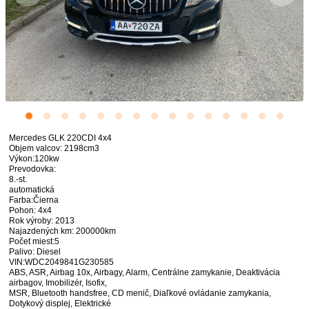
Mercedes GLK 220CDI 4x4
Objem valcov: 2198cm3
Výkon:120kw
Prevodovka:
8.-st.
automatická
Farba:Čierna
Pohon: 4x4
Rok výroby: 2013
Najazdených km: 200000km
Počet miest:5
Palivo: Diesel
VIN:WDC2049841G230585
ABS, ASR, Airbag 10x, Airbagy, Alarm, Centrálne zamykanie, Deaktivácia
airbagov, Imobilizér, Isofix,
MSR, Bluetooth handsfree, CD menič, Diaľkové ovládanie zamykania,
Dotykový displej, Elektrické