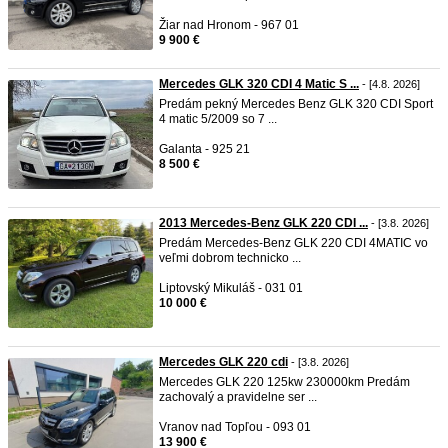
Žiar nad Hronom - 967 01
9 900 €
Mercedes GLK 320 CDI 4 Matic S ...
- [4.8. 2026]
Predám pekný Mercedes Benz GLK 320 CDI Sport
4 matic 5/2009 so 7 ...
Galanta - 925 21
8 500 €
2013 Mercedes-Benz GLK 220 CDI ...
- [3.8. 2026]
Predám Mercedes-Benz GLK 220 CDI 4MATIC vo
veľmi dobrom technicko ...
Liptovský Mikuláš - 031 01
10 000 €
Mercedes GLK 220 cdi
- [3.8. 2026]
Mercedes GLK 220 125kw 230000km Predám
zachovalý a pravidelne ser ...
Vranov nad Topľou - 093 01
13 900 €