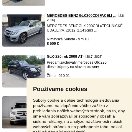
MERCEDES-BENZ GLK200CDI FACELI ...
- [2.8.
2026]
MERCEDES-BENZ GLK 200CDI ●TECHNICKÉ
ÚDAJE: r.v.: /2012, 2.143cm3 ...
Rimavská Sobota - 979 01
8 500 €
GLK-220 rok 2009 AT
- [30.7. 2026]
Predám zachovalý mercedes Glk 220
diesel,kúpeny na slovensku,serv ...
Žilina - 010 01
10 900 €
Používame cookies
Mercedes Benz GLK 220 CDI Rok ...
- [30.7. 2026]
Súbory cookie a ďalšie technológie sledovania
Mercedes-Benz GLK 2014 220CDI auto kupované
používame na zlepšenie vášho zážitku z
na Slovensku som druh ...
prehliadania našich webových stránok, na to, aby
sme vám zobrazovali prispôsobený obsah a
Nové Zámky - 940 02
cielené reklamy, na analýzu návštevnosti našich
9 300 €
webových stránok a na pochopenie toho, odkiaľ
naši návštevníci prichádzajú.