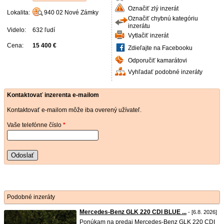
Označiť zlý inzerát
Lokalita:
940 02
Nové Zámky
Označiť chybnú kategóriu
inzerátu
Videlo:
632 ľudí
Vytlačiť inzerát
Cena:
15 400 €
Zdieľajte na Facebooku
Odporučiť kamarátovi
Vyhľadať podobné inzeráty
Kontaktovať inzerenta e-mailom
Kontaktovať e-mailom môže iba overený užívateľ.
Vaše telefónne číslo
*
Odoslať
Podobné inzeráty
Mercedes-Benz GLK 220 CDI BLUE ...
- [6.8. 2026]
Ponúkam na predaj Mercedes-Benz GLK 220 CDI