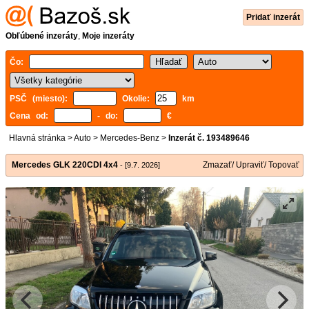
Pridať inzerát
Obľúbené inzeráty
,
Moje inzeráty
Čo:
PSČ (miesto):
Okolie:
km
Cena od:
- do:
€
Hlavná stránka
>
Auto
>
Mercedes-Benz
>
Inzerát č. 193489646
Mercedes GLK 220CDI 4x4
Zmazať/ Upraviť/ Topovať
- [9.7. 2026]