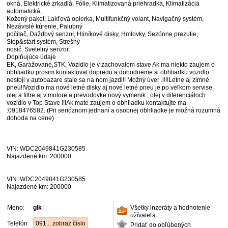
okná, Elektrické zrkadlá, Fólie, Klimatizovaná priehradka, Klimatizácia
automatická,
Kožený paket, Lakťová opierka, Multifunkčný volant, Navigačný systém,
Nezávislé kúrenie, Palubný
počítač, Dažďový senzor, Hliníkové disky, Hmlovky, Sezónne prezutie,
Stop&start systém, Strešný
nosič, Svetelný senzor,
Doplňujúce údaje
EK, Garážované,STK, Vozidlo je v zachovalom stave Ak ma niekto zaujem o
obhliadku prosim kontaktovat dopredu a dohodneme si obhliadku vozidlo
nestoji v autobazare stale sa na nom jazdi!! Možný úver .l!!!Letne aj zimné
pneu!!Vozidlo ma nové letné disky aj nové letné pneu je po veľkom servise
olej a filtre aj v motore a prevodovke nový vymenik , olej v diferenciáloch
vozidlo v Top Stave !!!Ak mate zaujem o obhliadku kontaktujte ma
:0918476582. (Pri serióznom jednaní a osobnej obhliadke je možná rozumná
dohoda na cene)
VIN: WDC2049841G230585
Najazdené km: 200000
VIN: WDC2049841G230585
Najazdené km: 200000
Meno:
glk
Všetky inzeráty a hodnotenie
užívateľa
Telefón:
091... zobraz číslo
Pridať do obľúbených