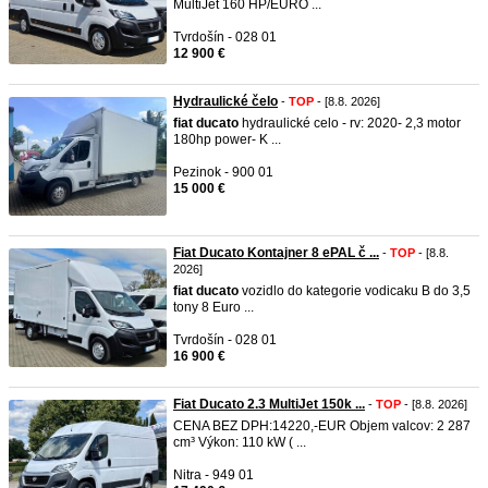
MultiJet 160 HP/EURO ...
Tvrdošín - 028 01
12 900 €
Hydraulické čelo
-
TOP
- [8.8. 2026]
fiat
ducato
hydraulické celo - rv: 2020- 2,3 motor
180hp power- K ...
Pezinok - 900 01
15 000 €
Fiat Ducato Kontajner 8 ePAL č ...
-
TOP
- [8.8.
2026]
fiat
ducato
vozidlo do kategorie vodicaku B do 3,5
tony 8 Euro ...
Tvrdošín - 028 01
16 900 €
Fiat Ducato 2.3 MultiJet 150k ...
-
TOP
- [8.8. 2026]
CENA BEZ DPH:14220,-EUR Objem valcov: 2 287
cm³ Výkon: 110 kW ( ...
Nitra - 949 01