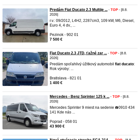
Predám Fiat Ducato 2.3 Multije ...
-
TOP
- [8.8.
2026]
r.v.: 09/2012, L4H2, 2287cm3, 109 kW, M6, Diesel,
Euro 4, 4 dv., ...
Pezinok - 902 01
7 500 €
Fiat Ducato 2.3 JTD, ťažné zar ...
-
TOP
- [8.8.
2026]
Predám spoľahlivý úžitkový automobil
fiat
ducato
:
Rok výroby: ...
Bratislava - 821 01
1 400 €
Mercedes - Benz Sprinter 125 k ...
-
TOP
- [8.8.
2026]
Mercedes Sprinter 9 miest na sedenie ☎️0910 434
141 Kde nás ...
Poprad - 058 01
43 900 €