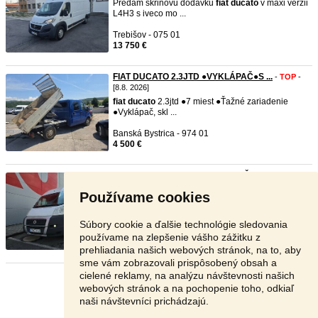
Predam skrinovu dodavku
fiat
ducato
v maxi verzii
L4H3 s iveco mo ...
Trebišov - 075 01
13 750 €
FIAT DUCATO 2.3JTD ●VYKLÁPAČ●S ...
-
TOP
-
[8.8. 2026]
fiat
ducato
2.3jtd ●7 miest ●Ťažné zariadenie
●Vyklápač, skl ...
Banská Bystrica - 974 01
4 500 €
FIAT DUCATO 2.3JTD ●6.MIEST●ŤA ...
-
TOP
-
[8.8. 2026]
Používame cookies
fiat
ducato
2.3jtd ●88kw ●6 miest ●Ťažné
zariadenie ●Manuál ...
Súbory cookie a ďalšie technológie sledovania
Banská Bystrica - 974 01
používame na zlepšenie vášho zážitku z
4 999 €
prehliadania našich webových stránok, na to, aby
sme vám zobrazovali prispôsobený obsah a
cielené reklamy, na analýzu návštevnosti našich
Stránka:
1
2
3
Ďalšia
webových stránok a na pochopenie toho, odkiaľ
naši návštevníci prichádzajú.