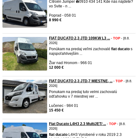
Citroën Jumper ☎️0910 434 141 Kde nás nájdete?
vo Svite - n ...
Poprad - 058 01
8 990 €
FIAT DUCATO 2,3 JTD 109KW L3 ...
-
TOP
- [8.8.
2026]
Ponúkam na predaj veľmi zachovalé
fiat
ducato
s
najspoľahlivejším ...
Žiar nad Hronom - 966 01
12 000 €
FIAT DUCATO 2,3 JTD,7 MIESTNE, ...
-
TOP
- [8.8.
2026]
Ponukam na predaj tuto velmi zachovalú
odťahovku v 7 miestnej ver ...
Lučenec - 984 01
15 450 €
Fiat Ducato L4H3 2.3 MultiJET/ ...
-
TOP
- [8.8.
2026]
fiat
ducato
L4H3 Vyrobené v roku 2019 2.3