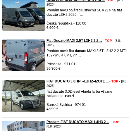
Nová otváracia strecha SCA 214 ...
-
TOP
- [8.8.
2026]
Predám novú otváraciu strechu SCA 214 na
fiat
ducato
L3H2 2026, f ...
Česká republika - 110 00
6 900 €
Fiat Ducato MAXI 3.5T L3H2 2.2 ...
-
TOP
- [8.8.
2026]
Predám nové
fiat
ducato
MAXI 3.5T L3H2 2.2 MTJ
132kW 6.4 6MT, v n ...
Prievidza - 971 01
36 900 €
FIAT DUCATO 3.0HPI ●L2H2●IZOTE ...
-
TOP
- [8.8.
2026]
fiat
ducato
3.0Diesel ●biela farba ●ťažné
zariadenie ●verzi ...
Banská Bystrica - 974 01
4 999 €
Predam FIAT DUCATO MAXI L4H3 2 ...
-
TOP
-
[8.8. 2026]