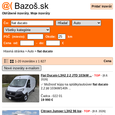
Pridať inzerát
Obľúbené inzeráty
,
Moje inzeráty
Čo:
PSČ (miesto):
Okolie:
km
Cena od:
- do:
€
Hlavná stránka
>
Auto
>
fiat ducato
Cena
1-20 inzerátov z 1 827
Nové inzeráty e-mailom
Fiat Ducato L3H2 2,2 JTD 103kW ...
-
TOP
- [8.8.
2026]
✅ Možnosť kúpy na splátky/autoúver
fiat
ducato
2,2 jtd 103kW/140h ...
Čadca - 022 01
19 990 €
Citroen Jumper L3H2 96 kw
-
TOP
- [8.8. 2026]