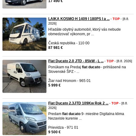
17 490 €
LAIKA KOSMO H 1409 I 180PS I a ...
-
TOP
- [8.8.
2026]
Hľadáte obytný automobil, ktorý vás nebude
obmedzovať výkonom, pr ...
Česká republika - 110 00
87 981 €
Fiat Ducato 2.0 JTD - 85kW - L ...
-
TOP
- [8.8. 2026]
Ponúkam na Predaj
fiat
ducato
- prihlásené na
Slovenské ŠPZ - ...
Žiar nad Hronom - 965 01
5 999 €
Fiat Ducato 2.3JTD 109Kw Rok 2 ...
-
TOP
- [8.8.
2026]
Predam
fiat
ducato
9- miestne Digitalna klima
Nezavisle kurenie ...
Prievidza - 971 01
9 500 €